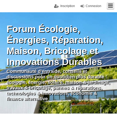
Inscription
Connexion
Forum Écologie,
Énergies, Réparation,
Maison, Bricolage et
Innovations Durables
Communauté d'entraide, conseils et
discussions pour un quotidien plus durable :
écologie, énergie, solaire, maison & jardinage,
travaux & bricolage, pannes & réparations,
technologies & innovations, économie &
finance alternative