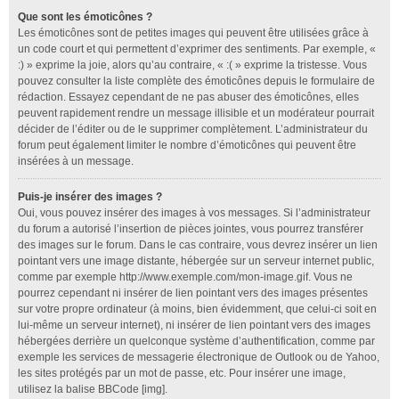
Que sont les émoticônes ?
Les émoticônes sont de petites images qui peuvent être utilisées grâce à
un code court et qui permettent d’exprimer des sentiments. Par exemple, «
:) » exprime la joie, alors qu’au contraire, « :( » exprime la tristesse. Vous
pouvez consulter la liste complète des émoticônes depuis le formulaire de
rédaction. Essayez cependant de ne pas abuser des émoticônes, elles
peuvent rapidement rendre un message illisible et un modérateur pourrait
décider de l’éditer ou de le supprimer complètement. L’administrateur du
forum peut également limiter le nombre d’émoticônes qui peuvent être
insérées à un message.
Puis-je insérer des images ?
Oui, vous pouvez insérer des images à vos messages. Si l’administrateur
du forum a autorisé l’insertion de pièces jointes, vous pourrez transférer
des images sur le forum. Dans le cas contraire, vous devrez insérer un lien
pointant vers une image distante, hébergée sur un serveur internet public,
comme par exemple http://www.exemple.com/mon-image.gif. Vous ne
pourrez cependant ni insérer de lien pointant vers des images présentes
sur votre propre ordinateur (à moins, bien évidemment, que celui-ci soit en
lui-même un serveur internet), ni insérer de lien pointant vers des images
hébergées derrière un quelconque système d’authentification, comme par
exemple les services de messagerie électronique de Outlook ou de Yahoo,
les sites protégés par un mot de passe, etc. Pour insérer une image,
utilisez la balise BBCode [img].