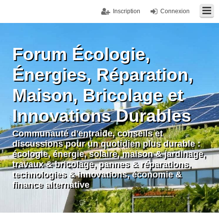
Inscription
Connexion
Forum Écologie,
Énergies, Réparation,
Maison, Bricolage et
Innovations Durables
Communauté d'entraide, conseils et
discussions pour un quotidien plus durable :
écologie, énergie, solaire, maison & jardinage,
travaux & bricolage, pannes & réparations,
technologies & innovations, économie &
finance alternative