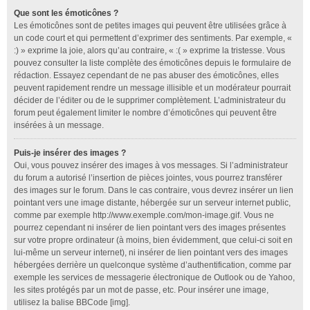
Que sont les émoticônes ?
Les émoticônes sont de petites images qui peuvent être utilisées grâce à
un code court et qui permettent d’exprimer des sentiments. Par exemple, «
:) » exprime la joie, alors qu’au contraire, « :( » exprime la tristesse. Vous
pouvez consulter la liste complète des émoticônes depuis le formulaire de
rédaction. Essayez cependant de ne pas abuser des émoticônes, elles
peuvent rapidement rendre un message illisible et un modérateur pourrait
décider de l’éditer ou de le supprimer complètement. L’administrateur du
forum peut également limiter le nombre d’émoticônes qui peuvent être
insérées à un message.
Puis-je insérer des images ?
Oui, vous pouvez insérer des images à vos messages. Si l’administrateur
du forum a autorisé l’insertion de pièces jointes, vous pourrez transférer
des images sur le forum. Dans le cas contraire, vous devrez insérer un lien
pointant vers une image distante, hébergée sur un serveur internet public,
comme par exemple http://www.exemple.com/mon-image.gif. Vous ne
pourrez cependant ni insérer de lien pointant vers des images présentes
sur votre propre ordinateur (à moins, bien évidemment, que celui-ci soit en
lui-même un serveur internet), ni insérer de lien pointant vers des images
hébergées derrière un quelconque système d’authentification, comme par
exemple les services de messagerie électronique de Outlook ou de Yahoo,
les sites protégés par un mot de passe, etc. Pour insérer une image,
utilisez la balise BBCode [img].