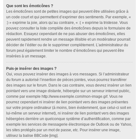
Que sont les émoticônes ?
Les émoticônes sont de petites images qui peuvent être utilisées grâce à
un code court et qui permettent d’exprimer des sentiments. Par exemple, «
:) » exprime la joie, alors qu’au contraire, « :( » exprime la tristesse. Vous
pouvez consulter la liste complète des émoticônes depuis le formulaire de
rédaction. Essayez cependant de ne pas abuser des émoticônes, elles
peuvent rapidement rendre un message illisible et un modérateur pourrait
décider de l’éditer ou de le supprimer complètement. L’administrateur du
forum peut également limiter le nombre d’émoticônes qui peuvent être
insérées à un message.
Puis-je insérer des images ?
Oui, vous pouvez insérer des images à vos messages. Si l’administrateur
du forum a autorisé l’insertion de pièces jointes, vous pourrez transférer
des images sur le forum. Dans le cas contraire, vous devrez insérer un lien
pointant vers une image distante, hébergée sur un serveur internet public,
comme par exemple http://www.exemple.com/mon-image.gif. Vous ne
pourrez cependant ni insérer de lien pointant vers des images présentes
sur votre propre ordinateur (à moins, bien évidemment, que celui-ci soit en
lui-même un serveur internet), ni insérer de lien pointant vers des images
hébergées derrière un quelconque système d’authentification, comme par
exemple les services de messagerie électronique de Outlook ou de Yahoo,
les sites protégés par un mot de passe, etc. Pour insérer une image,
utilisez la balise BBCode [img].