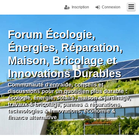
Inscription
Connexion
Forum Écologie,
Énergies, Réparation,
Maison, Bricolage et
Innovations Durables
Communauté d'entraide, conseils et
discussions pour un quotidien plus durable :
écologie, énergie, solaire, maison & jardinage,
travaux & bricolage, pannes & réparations,
technologies & innovations, économie &
finance alternative