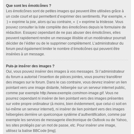
Que sont les émoticônes ?
Les émoticônes sont de petites images qui peuvent être utilisées grâce à
un code court et qui permettent d’exprimer des sentiments. Par exemple, «
:) » exprime la joie, alors qu’au contraire, « :( » exprime la tristesse. Vous
pouvez consulter la liste complète des émoticônes depuis le formulaire de
rédaction. Essayez cependant de ne pas abuser des émoticônes, elles
peuvent rapidement rendre un message illisible et un modérateur pourrait
décider de l’éditer ou de le supprimer complètement. L’administrateur du
forum peut également limiter le nombre d’émoticônes qui peuvent être
insérées à un message.
Puis-je insérer des images ?
Oui, vous pouvez insérer des images à vos messages. Si l’administrateur
du forum a autorisé l’insertion de pièces jointes, vous pourrez transférer
des images sur le forum. Dans le cas contraire, vous devrez insérer un lien
pointant vers une image distante, hébergée sur un serveur internet public,
comme par exemple http://www.exemple.com/mon-image.gif. Vous ne
pourrez cependant ni insérer de lien pointant vers des images présentes
sur votre propre ordinateur (à moins, bien évidemment, que celui-ci soit en
lui-même un serveur internet), ni insérer de lien pointant vers des images
hébergées derrière un quelconque système d’authentification, comme par
exemple les services de messagerie électronique de Outlook ou de Yahoo,
les sites protégés par un mot de passe, etc. Pour insérer une image,
utilisez la balise BBCode [img].