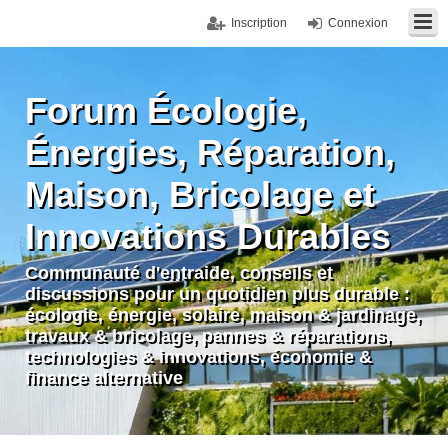
Inscription
Connexion
Forum Écologie,
Énergies, Réparation,
Maison, Bricolage et
Innovations Durables
Communauté d'entraide, conseils et
discussions pour un quotidien plus durable :
écologie, énergie, solaire, maison & jardinage,
travaux & bricolage, pannes & réparations,
technologies & innovations, économie &
finance alternative