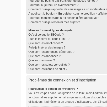
Pourquoi ne puis-je pas transférer de pièces jointes ?
Pourquoi ai-je reçu un avertissement ?
Comment puis-je rapporter des messages à un modérateur 
À quoi sert le bouton « Enregistrer comme brouillon » affiché 
Pourquoi mon message a-t-il besoin d’être approuvé ?
Comment puis-je remonter mes sujets ?
Mise en forme et types de sujets
Qu’est-ce que le BBCode ?
Puis-je insérer du code HTML ?
Que sont les émoticônes ?
Puis-je insérer des images ?
Que sont les annonces générales ?
Que sont les annonces ?
Que sont les notes ?
Que sont les sujets verrouillés ?
Que sont les icônes de sujet ?
Problèmes de connexion et d’inscription
Pourquoi ai-je besoin de m’inscrire ?
Vous n’êtes pas dans l’obligation de le faire, mais l’adminis
fonctionnalités supplémentaires qui ne sont pas disponibles au
utilisateurs, l’adhésion à un groupe d’utilisateurs, etc. L’in