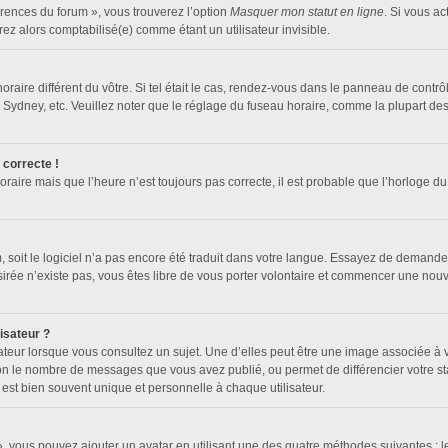
érences du forum », vous trouverez l’option
Masquer mon statut en ligne
. Si vous ac
z alors comptabilisé(e) comme étant un utilisateur invisible.
horaire différent du vôtre. Si tel était le cas, rendez-vous dans le panneau de contrôle
dney, etc. Veuillez noter que le réglage du fuseau horaire, comme la plupart des au
 correcte !
oraire mais que l’heure n’est toujours pas correcte, il est probable que l’horloge du
um, soit le logiciel n’a pas encore été traduit dans votre langue. Essayez de demander
ésirée n’existe pas, vous êtes libre de vous porter volontaire et commencer une nouv
isateur ?
ateur lorsque vous consultez un sujet. Une d’elles peut être une image associée à 
lon le nombre de messages que vous avez publié, ou permet de différencier votre sta
est bien souvent unique et personnelle à chaque utilisateur.
 », vous pouvez ajouter un avatar en utilisant une des quatre méthodes suivantes : le