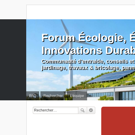
Forum Écologie, É
Innovations Dura
Communauté d'entraide, conseils et 
jardinage, travaux & bricolage, pan
FAQ
Rechercher
L’équipe