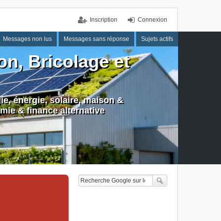
Inscription
Connexion
Messages non lus
Messages sans réponse
Sujets actifs
n, Bricolage et
e, énergie, solaire, maison &
mie & finance alternative