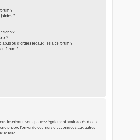
 forum ?
jointes ?
ussions ?
ble ?
d’abus ou d’ordres légaux liés à ce forum ?
 du forum ?
En vous inscrivant, vous pouvez également avoir accès à des
erie privée, l’envoi de courriers électroniques aux autres
e le faire.