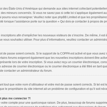
loi des États-Unis d’Amérique qui demande aux sites internet collectant potentiell
 des mineurs concernés. Si vous ne savez pas si cette loi s’applique également au
ui pourra vous renseigner. Veuillez noter que phpBB Limited et que les propriétair
pté lorsque l’assistance porte sur la question « Qui dois-je contacter à propos de 
es inscriptions afin d’empêcher les nouveaux visiteurs de s’inscrire. De même, il es
 que vous souhaitez utiliser. Pour plus d’informations, veuillez contacter un administr
 mot de passe soient corrects. Si le support de la COPPA est activé et que vous avez 
rtains forums exigeront également que les nouvelles inscriptions doivent être activ
 présente lors de votre inscription. Si vous aviez reçu un courrier électronique, cons
resse de courrier électronique ou le courrier électronique a été filtré en tant que 
 de contacter un administrateur du forum.
 tout que votre nom d’utilisateur et votre mot de passe soient corrects. Si tel est 
e le propriétaire du site internet ait un problème de configuration et qu’il soit néce
nt plus me connecter ?!
mé votre compte pour une quelconque raison. De plus, beaucoup de forums suppriment 