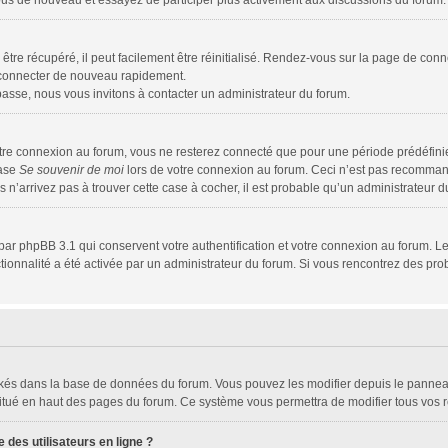
z-vous de nouveau et essayez de participer plus activement aux discussions du forum.
tre récupéré, il peut facilement être réinitialisé. Rendez-vous sur la page de conn
s connecter de nouveau rapidement.
passe, nous vous invitons à contacter un administrateur du forum.
tre connexion au forum, vous ne resterez connecté que pour une période prédéfinie.
case
Se souvenir de moi
lors de votre connexion au forum. Ceci n’est pas recomman
s n’arrivez pas à trouver cette case à cocher, il est probable qu’un administrateur du
par phpBB 3.1 qui conservent votre authentification et votre connexion au forum. Le
nctionnalité a été activée par un administrateur du forum. Si vous rencontrez des 
tockés dans la base de données du forum. Vous pouvez les modifier depuis le panneau 
situé en haut des pages du forum. Ce système vous permettra de modifier tous vos r
des utilisateurs en ligne ?