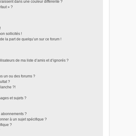
raissent dans une couleur différente ?
faut » ?
!
n sollicités !
 de la part de quelqu’un sur ce forum !
isateurs de ma liste d’amis et d’ignorés ?
ns un ou des forums ?
ltat ?
lanche ?!
ages et sujets ?
les abonnements ?
nner à un sujet spécifique ?
fique ?
?