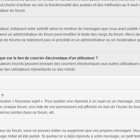
ut choisir d’activer ou non la fonctionnalité des avatars et des méthodes qu’il veut
rateur du forum.
ateur, indiquent votre activité selon le nombre de messages que vous avez publié ou
 seul un administrateur du forum peut modifier le texte des rangs du forum. Merci 
p de forums ne toléreront pas ce procédé et un administrateur ou un modérateur p
e sur le lien de courrier électronique d’un utilisateur ?
tilisateurs inscrits peuvent envoyer des courriers électroniques aux autres utilisat
r des utilisateurs malveillants ou des robots.
 ?
 bouton « Nouveau sujet ». Pour publier une réponse à un sujet ou un message, cli
ur chaque forum, une liste de vos permissions est affichée en bas de l’écran du fo
ièces jointes dans ce forum, etc.
eur du forum, vous ne pouvez éditer ou supprimer que vos propres messages. Vous
ge initial ait été publié. Si quelqu’un a déjà répondu à votre message, un petit te