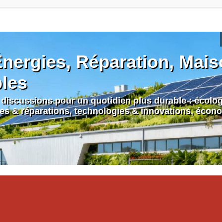
nergies, Réparation, Maiso
bles
discussions pour un quotidien plus durable : écologi
nes & réparations, technologies & innovations, écono