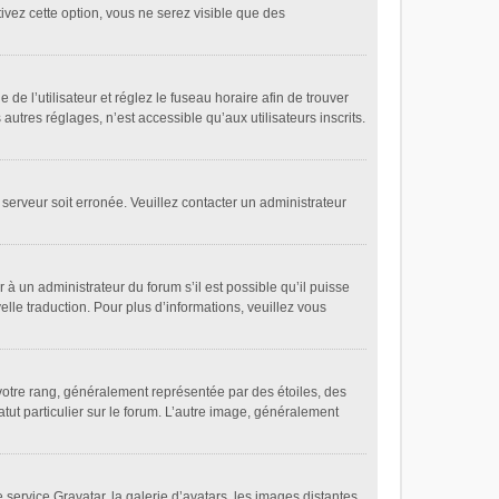
tivez cette option, vous ne serez visible que des
 de l’utilisateur et réglez le fuseau horaire afin de trouver
tres réglages, n’est accessible qu’aux utilisateurs inscrits.
 serveur soit erronée. Veuillez contacter un administrateur
 à un administrateur du forum s’il est possible qu’il puisse
elle traduction. Pour plus d’informations, veuillez vous
votre rang, généralement représentée par des étoiles, des
tut particulier sur le forum. L’autre image, généralement
 service Gravatar, la galerie d’avatars, les images distantes