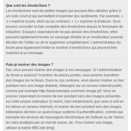
Que sont les émoticônes ?
Les émoticônes sont de petites images qui peuvent être utilisées grâce à
un code court et qui permettent d’exprimer des sentiments. Par exemple, «
:) » exprime la joie, alors qu’au contraire, « :( » exprime la tristesse. Vous
pouvez consulter la liste complète des émoticônes depuis le formulaire de
rédaction. Essayez cependant de ne pas abuser des émoticônes, elles
peuvent rapidement rendre un message illisible et un modérateur pourrait
décider de l’éditer ou de le supprimer complètement. L’administrateur du
forum peut également limiter le nombre d’émoticônes qui peuvent être
insérées à un message.
Puis-je insérer des images ?
Oui, vous pouvez insérer des images à vos messages. Si l’administrateur
du forum a autorisé l’insertion de pièces jointes, vous pourrez transférer
des images sur le forum. Dans le cas contraire, vous devrez insérer un lien
pointant vers une image distante, hébergée sur un serveur internet public,
comme par exemple http://www.exemple.com/mon-image.gif. Vous ne
pourrez cependant ni insérer de lien pointant vers des images présentes
sur votre propre ordinateur (à moins, bien évidemment, que celui-ci soit en
lui-même un serveur internet), ni insérer de lien pointant vers des images
hébergées derrière un quelconque système d’authentification, comme par
exemple les services de messagerie électronique de Outlook ou de Yahoo,
les sites protégés par un mot de passe, etc. Pour insérer une image,
utilisez la balise BBCode [img].