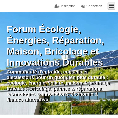
Inscription
Connexion
Forum Écologie,
Énergies, Réparation,
Maison, Bricolage et
Innovations Durables
Communauté d'entraide, conseils et
discussions pour un quotidien plus durable :
écologie, énergie, solaire, maison & jardinage,
travaux & bricolage, pannes & réparations,
technologies & innovations, économie &
finance alternative