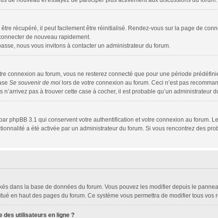
z-vous de nouveau et essayez de participer plus activement aux discussions du forum.
tre récupéré, il peut facilement être réinitialisé. Rendez-vous sur la page de conn
s connecter de nouveau rapidement.
passe, nous vous invitons à contacter un administrateur du forum.
tre connexion au forum, vous ne resterez connecté que pour une période prédéfinie.
case
Se souvenir de moi
lors de votre connexion au forum. Ceci n’est pas recomman
s n’arrivez pas à trouver cette case à cocher, il est probable qu’un administrateur du
par phpBB 3.1 qui conservent votre authentification et votre connexion au forum. Le
nctionnalité a été activée par un administrateur du forum. Si vous rencontrez des 
tockés dans la base de données du forum. Vous pouvez les modifier depuis le panneau 
situé en haut des pages du forum. Ce système vous permettra de modifier tous vos r
des utilisateurs en ligne ?