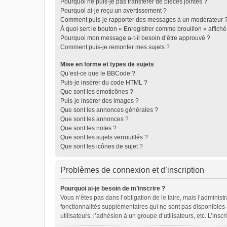
Pourquoi ne puis-je pas transférer de pièces jointes ?
Pourquoi ai-je reçu un avertissement ?
Comment puis-je rapporter des messages à un modérateur 
À quoi sert le bouton « Enregistrer comme brouillon » affiché 
Pourquoi mon message a-t-il besoin d’être approuvé ?
Comment puis-je remonter mes sujets ?
Mise en forme et types de sujets
Qu’est-ce que le BBCode ?
Puis-je insérer du code HTML ?
Que sont les émoticônes ?
Puis-je insérer des images ?
Que sont les annonces générales ?
Que sont les annonces ?
Que sont les notes ?
Que sont les sujets verrouillés ?
Que sont les icônes de sujet ?
Problèmes de connexion et d’inscription
Pourquoi ai-je besoin de m’inscrire ?
Vous n’êtes pas dans l’obligation de le faire, mais l’adminis
fonctionnalités supplémentaires qui ne sont pas disponibles au
utilisateurs, l’adhésion à un groupe d’utilisateurs, etc. L’in