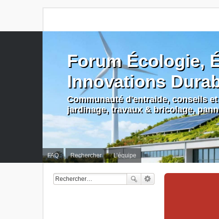
Forum Écologie, É
Innovations Dura
Communauté d'entraide, conseils et 
jardinage, travaux & bricolage, pan
FAQ
Rechercher
L’équipe