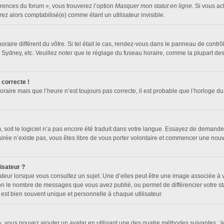
érences du forum », vous trouverez l’option
Masquer mon statut en ligne
. Si vous ac
z alors comptabilisé(e) comme étant un utilisateur invisible.
horaire différent du vôtre. Si tel était le cas, rendez-vous dans le panneau de contrôle
dney, etc. Veuillez noter que le réglage du fuseau horaire, comme la plupart des au
 correcte !
oraire mais que l’heure n’est toujours pas correcte, il est probable que l’horloge du
um, soit le logiciel n’a pas encore été traduit dans votre langue. Essayez de demander
ésirée n’existe pas, vous êtes libre de vous porter volontaire et commencer une nouv
isateur ?
ateur lorsque vous consultez un sujet. Une d’elles peut être une image associée à 
lon le nombre de messages que vous avez publié, ou permet de différencier votre sta
est bien souvent unique et personnelle à chaque utilisateur.
 », vous pouvez ajouter un avatar en utilisant une des quatre méthodes suivantes : le