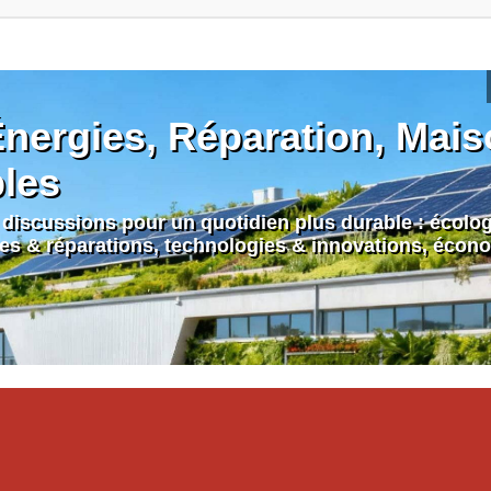
nergies, Réparation, Maiso
bles
discussions pour un quotidien plus durable : écologi
nes & réparations, technologies & innovations, écono