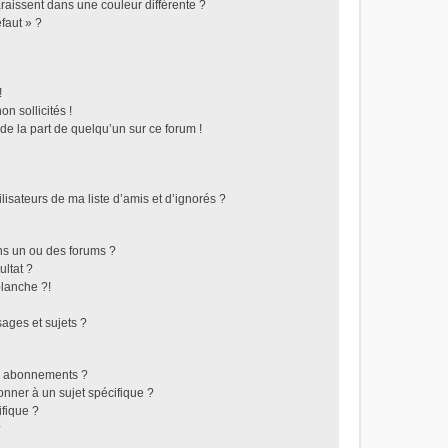
raissent dans une couleur différente ?
faut » ?
!
n sollicités !
 de la part de quelqu’un sur ce forum !
isateurs de ma liste d’amis et d’ignorés ?
ns un ou des forums ?
ltat ?
lanche ?!
ages et sujets ?
les abonnements ?
nner à un sujet spécifique ?
fique ?
?