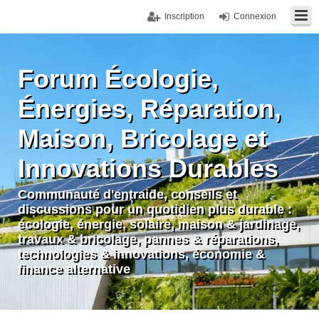
Inscription
Connexion
Forum Écologie,
Énergies, Réparation,
Maison, Bricolage et
Innovations Durables
Communauté d'entraide, conseils et
discussions pour un quotidien plus durable :
écologie, énergie, solaire, maison & jardinage,
travaux & bricolage, pannes & réparations,
technologies & innovations, économie &
finance alternative