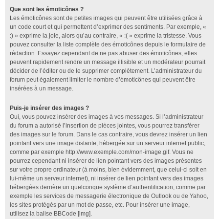
Que sont les émoticônes ?
Les émoticônes sont de petites images qui peuvent être utilisées grâce à
un code court et qui permettent d’exprimer des sentiments. Par exemple, «
:) » exprime la joie, alors qu’au contraire, « :( » exprime la tristesse. Vous
pouvez consulter la liste complète des émoticônes depuis le formulaire de
rédaction. Essayez cependant de ne pas abuser des émoticônes, elles
peuvent rapidement rendre un message illisible et un modérateur pourrait
décider de l’éditer ou de le supprimer complètement. L’administrateur du
forum peut également limiter le nombre d’émoticônes qui peuvent être
insérées à un message.
Puis-je insérer des images ?
Oui, vous pouvez insérer des images à vos messages. Si l’administrateur
du forum a autorisé l’insertion de pièces jointes, vous pourrez transférer
des images sur le forum. Dans le cas contraire, vous devrez insérer un lien
pointant vers une image distante, hébergée sur un serveur internet public,
comme par exemple http://www.exemple.com/mon-image.gif. Vous ne
pourrez cependant ni insérer de lien pointant vers des images présentes
sur votre propre ordinateur (à moins, bien évidemment, que celui-ci soit en
lui-même un serveur internet), ni insérer de lien pointant vers des images
hébergées derrière un quelconque système d’authentification, comme par
exemple les services de messagerie électronique de Outlook ou de Yahoo,
les sites protégés par un mot de passe, etc. Pour insérer une image,
utilisez la balise BBCode [img].