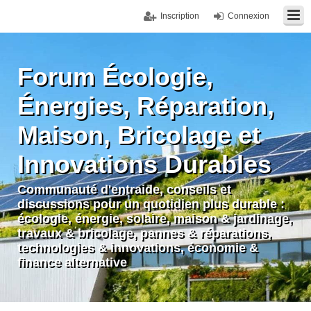
Inscription
Connexion
Forum Écologie,
Énergies, Réparation,
Maison, Bricolage et
Innovations Durables
Communauté d'entraide, conseils et
discussions pour un quotidien plus durable :
écologie, énergie, solaire, maison & jardinage,
travaux & bricolage, pannes & réparations,
technologies & innovations, économie &
finance alternative