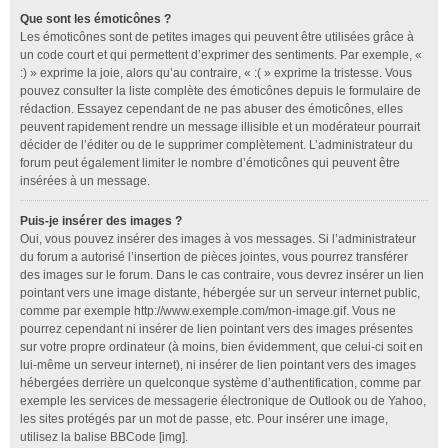
Que sont les émoticônes ?
Les émoticônes sont de petites images qui peuvent être utilisées grâce à
un code court et qui permettent d’exprimer des sentiments. Par exemple, «
:) » exprime la joie, alors qu’au contraire, « :( » exprime la tristesse. Vous
pouvez consulter la liste complète des émoticônes depuis le formulaire de
rédaction. Essayez cependant de ne pas abuser des émoticônes, elles
peuvent rapidement rendre un message illisible et un modérateur pourrait
décider de l’éditer ou de le supprimer complètement. L’administrateur du
forum peut également limiter le nombre d’émoticônes qui peuvent être
insérées à un message.
Puis-je insérer des images ?
Oui, vous pouvez insérer des images à vos messages. Si l’administrateur
du forum a autorisé l’insertion de pièces jointes, vous pourrez transférer
des images sur le forum. Dans le cas contraire, vous devrez insérer un lien
pointant vers une image distante, hébergée sur un serveur internet public,
comme par exemple http://www.exemple.com/mon-image.gif. Vous ne
pourrez cependant ni insérer de lien pointant vers des images présentes
sur votre propre ordinateur (à moins, bien évidemment, que celui-ci soit en
lui-même un serveur internet), ni insérer de lien pointant vers des images
hébergées derrière un quelconque système d’authentification, comme par
exemple les services de messagerie électronique de Outlook ou de Yahoo,
les sites protégés par un mot de passe, etc. Pour insérer une image,
utilisez la balise BBCode [img].