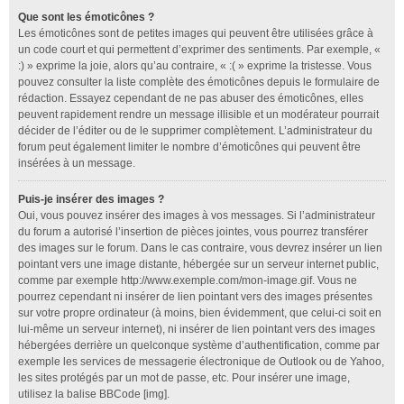
Que sont les émoticônes ?
Les émoticônes sont de petites images qui peuvent être utilisées grâce à
un code court et qui permettent d’exprimer des sentiments. Par exemple, «
:) » exprime la joie, alors qu’au contraire, « :( » exprime la tristesse. Vous
pouvez consulter la liste complète des émoticônes depuis le formulaire de
rédaction. Essayez cependant de ne pas abuser des émoticônes, elles
peuvent rapidement rendre un message illisible et un modérateur pourrait
décider de l’éditer ou de le supprimer complètement. L’administrateur du
forum peut également limiter le nombre d’émoticônes qui peuvent être
insérées à un message.
Puis-je insérer des images ?
Oui, vous pouvez insérer des images à vos messages. Si l’administrateur
du forum a autorisé l’insertion de pièces jointes, vous pourrez transférer
des images sur le forum. Dans le cas contraire, vous devrez insérer un lien
pointant vers une image distante, hébergée sur un serveur internet public,
comme par exemple http://www.exemple.com/mon-image.gif. Vous ne
pourrez cependant ni insérer de lien pointant vers des images présentes
sur votre propre ordinateur (à moins, bien évidemment, que celui-ci soit en
lui-même un serveur internet), ni insérer de lien pointant vers des images
hébergées derrière un quelconque système d’authentification, comme par
exemple les services de messagerie électronique de Outlook ou de Yahoo,
les sites protégés par un mot de passe, etc. Pour insérer une image,
utilisez la balise BBCode [img].