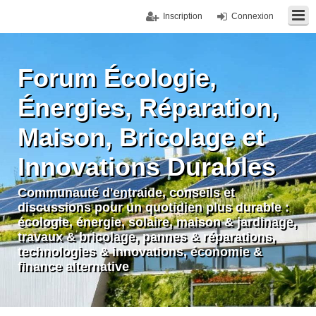
Inscription
Connexion
Forum Écologie,
Énergies, Réparation,
Maison, Bricolage et
Innovations Durables
Communauté d'entraide, conseils et
discussions pour un quotidien plus durable :
écologie, énergie, solaire, maison & jardinage,
travaux & bricolage, pannes & réparations,
technologies & innovations, économie &
finance alternative