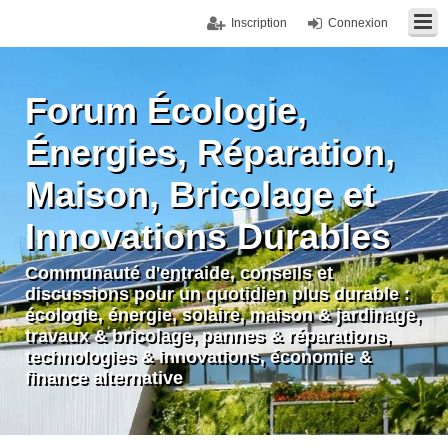
Inscription
Connexion
Forum Écologie,
Énergies, Réparation,
Maison, Bricolage et
Innovations Durables
Communauté d'entraide, conseils et
discussions pour un quotidien plus durable :
écologie, énergie, solaire, maison & jardinage,
travaux & bricolage, pannes & réparations,
technologies & innovations, économie &
finance alternative