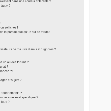
raissent dans une couleur différente ?
faut » ?
!
n sollicités !
 de la part de quelqu’un sur ce forum !
isateurs de ma liste d’amis et d’ignorés ?
ns un ou des forums ?
ltat ?
lanche ?!
ages et sujets ?
les abonnements ?
nner à un sujet spécifique ?
fique ?
?