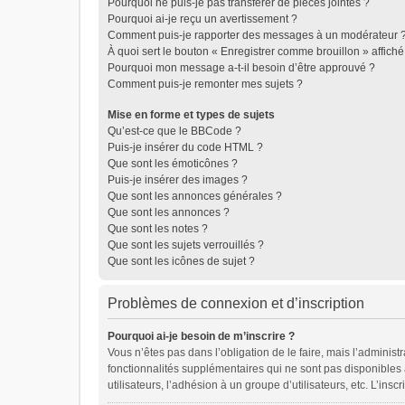
Pourquoi ne puis-je pas transférer de pièces jointes ?
Pourquoi ai-je reçu un avertissement ?
Comment puis-je rapporter des messages à un modérateur 
À quoi sert le bouton « Enregistrer comme brouillon » affiché 
Pourquoi mon message a-t-il besoin d’être approuvé ?
Comment puis-je remonter mes sujets ?
Mise en forme et types de sujets
Qu’est-ce que le BBCode ?
Puis-je insérer du code HTML ?
Que sont les émoticônes ?
Puis-je insérer des images ?
Que sont les annonces générales ?
Que sont les annonces ?
Que sont les notes ?
Que sont les sujets verrouillés ?
Que sont les icônes de sujet ?
Problèmes de connexion et d’inscription
Pourquoi ai-je besoin de m’inscrire ?
Vous n’êtes pas dans l’obligation de le faire, mais l’adminis
fonctionnalités supplémentaires qui ne sont pas disponibles au
utilisateurs, l’adhésion à un groupe d’utilisateurs, etc. L’in