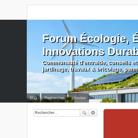
Forum Écologie, É
Innovations Dura
Communauté d'entraide, conseils et 
jardinage, travaux & bricolage, pan
FAQ
Rechercher
L’équipe