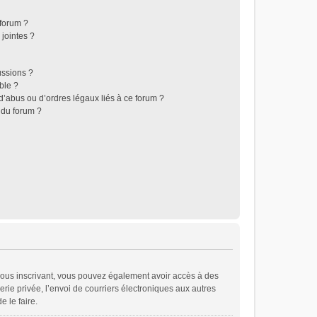
 forum ?
jointes ?
ussions ?
ble ?
d’abus ou d’ordres légaux liés à ce forum ?
 du forum ?
En vous inscrivant, vous pouvez également avoir accès à des
erie privée, l’envoi de courriers électroniques aux autres
e le faire.