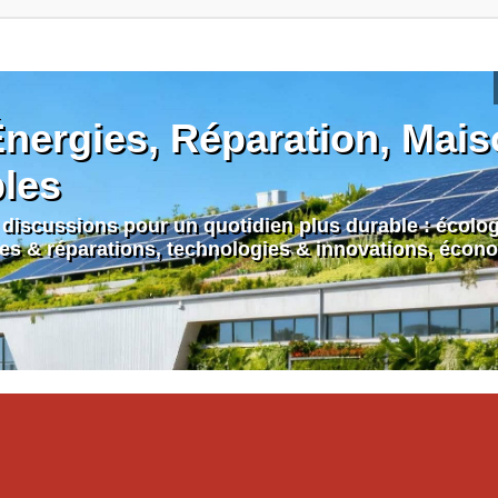
nergies, Réparation, Maiso
bles
discussions pour un quotidien plus durable : écologi
nes & réparations, technologies & innovations, écono