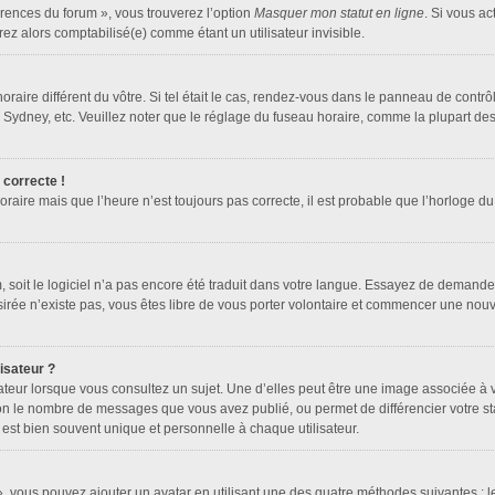
érences du forum », vous trouverez l’option
Masquer mon statut en ligne
. Si vous ac
z alors comptabilisé(e) comme étant un utilisateur invisible.
horaire différent du vôtre. Si tel était le cas, rendez-vous dans le panneau de contrôle
dney, etc. Veuillez noter que le réglage du fuseau horaire, comme la plupart des au
 correcte !
oraire mais que l’heure n’est toujours pas correcte, il est probable que l’horloge du
um, soit le logiciel n’a pas encore été traduit dans votre langue. Essayez de demander
ésirée n’existe pas, vous êtes libre de vous porter volontaire et commencer une nouv
isateur ?
ateur lorsque vous consultez un sujet. Une d’elles peut être une image associée à 
lon le nombre de messages que vous avez publié, ou permet de différencier votre sta
est bien souvent unique et personnelle à chaque utilisateur.
 », vous pouvez ajouter un avatar en utilisant une des quatre méthodes suivantes : le