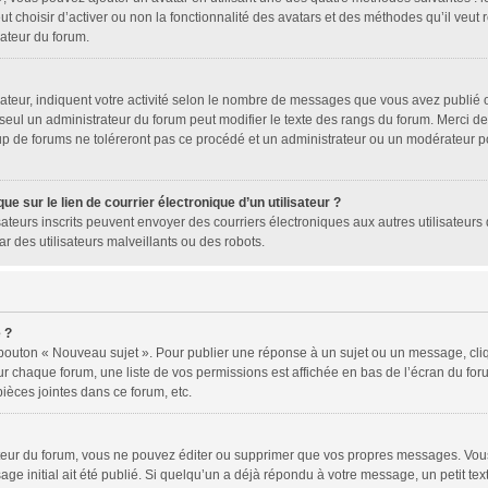
ut choisir d’activer ou non la fonctionnalité des avatars et des méthodes qu’il veut
rateur du forum.
ateur, indiquent votre activité selon le nombre de messages que vous avez publié ou
 seul un administrateur du forum peut modifier le texte des rangs du forum. Merci 
p de forums ne toléreront pas ce procédé et un administrateur ou un modérateur p
e sur le lien de courrier électronique d’un utilisateur ?
tilisateurs inscrits peuvent envoyer des courriers électroniques aux autres utilisat
r des utilisateurs malveillants ou des robots.
 ?
 bouton « Nouveau sujet ». Pour publier une réponse à un sujet ou un message, cli
ur chaque forum, une liste de vos permissions est affichée en bas de l’écran du fo
ièces jointes dans ce forum, etc.
eur du forum, vous ne pouvez éditer ou supprimer que vos propres messages. Vous
ge initial ait été publié. Si quelqu’un a déjà répondu à votre message, un petit te