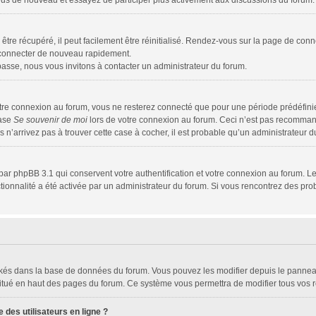
z-vous de nouveau et essayez de participer plus activement aux discussions du forum.
tre récupéré, il peut facilement être réinitialisé. Rendez-vous sur la page de conn
s connecter de nouveau rapidement.
passe, nous vous invitons à contacter un administrateur du forum.
tre connexion au forum, vous ne resterez connecté que pour une période prédéfinie.
case
Se souvenir de moi
lors de votre connexion au forum. Ceci n’est pas recomman
s n’arrivez pas à trouver cette case à cocher, il est probable qu’un administrateur du
par phpBB 3.1 qui conservent votre authentification et votre connexion au forum. Le
nctionnalité a été activée par un administrateur du forum. Si vous rencontrez des 
tockés dans la base de données du forum. Vous pouvez les modifier depuis le panneau 
situé en haut des pages du forum. Ce système vous permettra de modifier tous vos r
des utilisateurs en ligne ?