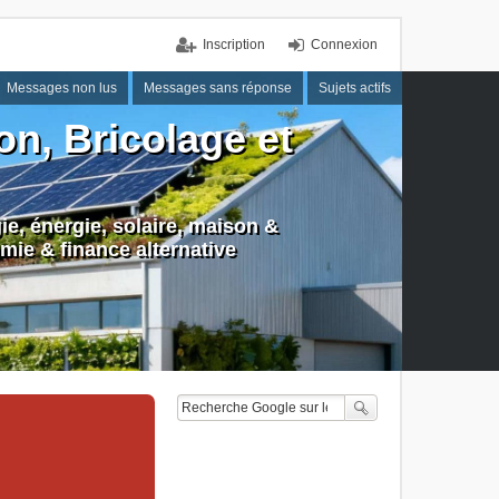
Inscription
Connexion
Messages non lus
Messages sans réponse
Sujets actifs
n, Bricolage et
e, énergie, solaire, maison &
mie & finance alternative