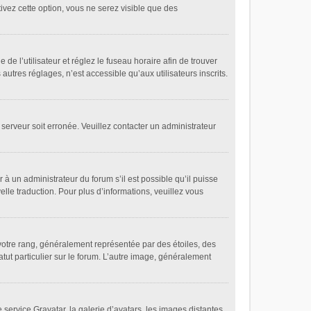
tivez cette option, vous ne serez visible que des
 de l’utilisateur et réglez le fuseau horaire afin de trouver
tres réglages, n’est accessible qu’aux utilisateurs inscrits.
 serveur soit erronée. Veuillez contacter un administrateur
 à un administrateur du forum s’il est possible qu’il puisse
elle traduction. Pour plus d’informations, veuillez vous
votre rang, généralement représentée par des étoiles, des
tut particulier sur le forum. L’autre image, généralement
 service Gravatar, la galerie d’avatars, les images distantes