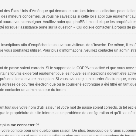
loi des États-Unis d’Amérique qui demande aux sites internet collectant potentiell
 des mineurs concernés. Si vous ne savez pas si cette loi s’applique également au
ui pourra vous renseigner. Veuillez noter que phpBB Limited et que les propriétair
pté lorsque l’assistance porte sur la question « Qui dois-je contacter à propos de 
es inscriptions afin d’empêcher les nouveaux visiteurs de s’inscrire. De même, il es
 que vous souhaitez utiliser. Pour plus d’informations, veuillez contacter un administr
 mot de passe soient corrects. Si le support de la COPPA est activé et que vous avez 
rtains forums exigeront également que les nouvelles inscriptions doivent être activ
 présente lors de votre inscription. Si vous aviez reçu un courrier électronique, cons
resse de courrier électronique ou le courrier électronique a été filtré en tant que 
 de contacter un administrateur du forum.
 tout que votre nom d’utilisateur et votre mot de passe soient corrects. Si tel est 
e le propriétaire du site internet ait un problème de configuration et qu’il soit néce
nt plus me connecter ?!
mé votre compte pour une quelconque raison. De plus, beaucoup de forums suppriment 