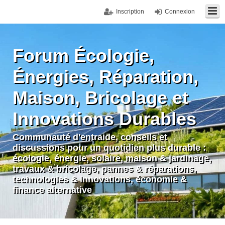
Inscription
Connexion
Forum Écologie,
Énergies, Réparation,
Maison, Bricolage et
Innovations Durables
Communauté d'entraide, conseils et
discussions pour un quotidien plus durable :
écologie, énergie, solaire, maison & jardinage,
travaux & bricolage, pannes & réparations,
technologies & innovations, économie &
finance alternative