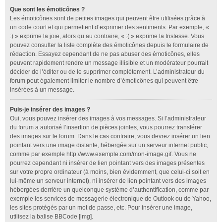
Que sont les émoticônes ?
Les émoticônes sont de petites images qui peuvent être utilisées grâce à
un code court et qui permettent d’exprimer des sentiments. Par exemple, «
:) » exprime la joie, alors qu’au contraire, « :( » exprime la tristesse. Vous
pouvez consulter la liste complète des émoticônes depuis le formulaire de
rédaction. Essayez cependant de ne pas abuser des émoticônes, elles
peuvent rapidement rendre un message illisible et un modérateur pourrait
décider de l’éditer ou de le supprimer complètement. L’administrateur du
forum peut également limiter le nombre d’émoticônes qui peuvent être
insérées à un message.
Puis-je insérer des images ?
Oui, vous pouvez insérer des images à vos messages. Si l’administrateur
du forum a autorisé l’insertion de pièces jointes, vous pourrez transférer
des images sur le forum. Dans le cas contraire, vous devrez insérer un lien
pointant vers une image distante, hébergée sur un serveur internet public,
comme par exemple http://www.exemple.com/mon-image.gif. Vous ne
pourrez cependant ni insérer de lien pointant vers des images présentes
sur votre propre ordinateur (à moins, bien évidemment, que celui-ci soit en
lui-même un serveur internet), ni insérer de lien pointant vers des images
hébergées derrière un quelconque système d’authentification, comme par
exemple les services de messagerie électronique de Outlook ou de Yahoo,
les sites protégés par un mot de passe, etc. Pour insérer une image,
utilisez la balise BBCode [img].