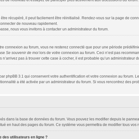
z-vous de nouveau et essayez de participer plus activement aux discussions du forum.
tre récupéré, il peut facilement être réinitialisé. Rendez-vous sur la page de conn
s connecter de nouveau rapidement.
passe, nous vous invitons à contacter un administrateur du forum.
tre connexion au forum, vous ne resterez connecté que pour une période prédéfinie.
case
Se souvenir de moi
lors de votre connexion au forum. Ceci n’est pas recomman
s n’arrivez pas à trouver cette case à cocher, il est probable qu’un administrateur du
par phpBB 3.1 qui conservent votre authentification et votre connexion au forum. Le
nctionnalité a été activée par un administrateur du forum. Si vous rencontrez des 
tockés dans la base de données du forum. Vous pouvez les modifier depuis le panneau 
situé en haut des pages du forum. Ce système vous permettra de modifier tous vos r
des utilisateurs en ligne ?