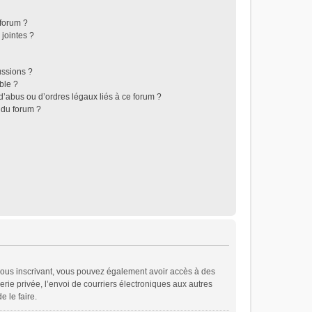
 forum ?
jointes ?
ussions ?
ble ?
d’abus ou d’ordres légaux liés à ce forum ?
 du forum ?
En vous inscrivant, vous pouvez également avoir accès à des
erie privée, l’envoi de courriers électroniques aux autres
e le faire.