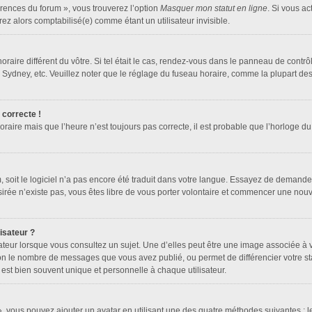
érences du forum », vous trouverez l’option
Masquer mon statut en ligne
. Si vous ac
z alors comptabilisé(e) comme étant un utilisateur invisible.
horaire différent du vôtre. Si tel était le cas, rendez-vous dans le panneau de contrôle
dney, etc. Veuillez noter que le réglage du fuseau horaire, comme la plupart des au
 correcte !
oraire mais que l’heure n’est toujours pas correcte, il est probable que l’horloge du
um, soit le logiciel n’a pas encore été traduit dans votre langue. Essayez de demander
ésirée n’existe pas, vous êtes libre de vous porter volontaire et commencer une nouv
isateur ?
ateur lorsque vous consultez un sujet. Une d’elles peut être une image associée à 
lon le nombre de messages que vous avez publié, ou permet de différencier votre sta
est bien souvent unique et personnelle à chaque utilisateur.
 », vous pouvez ajouter un avatar en utilisant une des quatre méthodes suivantes : le