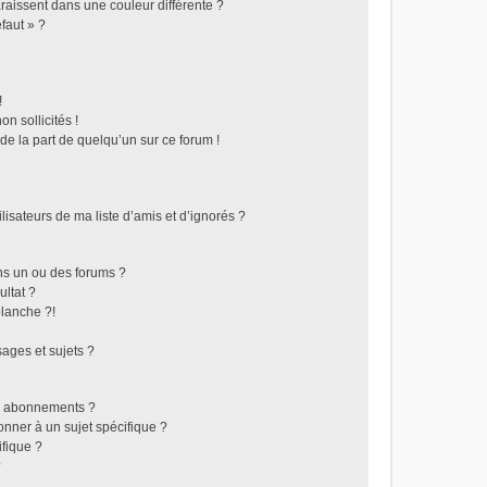
raissent dans une couleur différente ?
faut » ?
!
n sollicités !
 de la part de quelqu’un sur ce forum !
isateurs de ma liste d’amis et d’ignorés ?
ns un ou des forums ?
ltat ?
lanche ?!
ages et sujets ?
les abonnements ?
nner à un sujet spécifique ?
fique ?
?