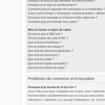
Pourquoi ne puis-je pas transférer de pièces jointes ?
Pourquoi ai-je reçu un avertissement ?
Comment puis-je rapporter des messages à un modérateur 
À quoi sert le bouton « Enregistrer comme brouillon » affiché 
Pourquoi mon message a-t-il besoin d’être approuvé ?
Comment puis-je remonter mes sujets ?
Mise en forme et types de sujets
Qu’est-ce que le BBCode ?
Puis-je insérer du code HTML ?
Que sont les émoticônes ?
Puis-je insérer des images ?
Que sont les annonces générales ?
Que sont les annonces ?
Que sont les notes ?
Que sont les sujets verrouillés ?
Que sont les icônes de sujet ?
Problèmes de connexion et d’inscription
Pourquoi ai-je besoin de m’inscrire ?
Vous n’êtes pas dans l’obligation de le faire, mais l’adminis
fonctionnalités supplémentaires qui ne sont pas disponibles au
utilisateurs, l’adhésion à un groupe d’utilisateurs, etc. L’in