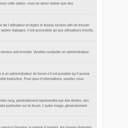
tivez cette option, vous ne serez visible que des
 de l’utilisateur et réglez le fuseau horaire afin de trouver
tres réglages, n’est accessible qu’aux utilisateurs inscrits.
 serveur soit erronée. Veuillez contacter un administrateur
 à un administrateur du forum s’il est possible qu’il puisse
elle traduction. Pour plus d’informations, veuillez vous
votre rang, généralement représentée par des étoiles, des
tut particulier sur le forum. L’autre image, généralement
 service Gravatar, la galerie d’avatars, les images distantes