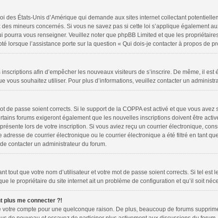
loi des États-Unis d’Amérique qui demande aux sites internet collectant potentiell
 des mineurs concernés. Si vous ne savez pas si cette loi s’applique également au
ui pourra vous renseigner. Veuillez noter que phpBB Limited et que les propriétair
pté lorsque l’assistance porte sur la question « Qui dois-je contacter à propos de 
es inscriptions afin d’empêcher les nouveaux visiteurs de s’inscrire. De même, il es
 que vous souhaitez utiliser. Pour plus d’informations, veuillez contacter un administr
 mot de passe soient corrects. Si le support de la COPPA est activé et que vous avez 
rtains forums exigeront également que les nouvelles inscriptions doivent être activ
 présente lors de votre inscription. Si vous aviez reçu un courrier électronique, cons
resse de courrier électronique ou le courrier électronique a été filtré en tant que 
 de contacter un administrateur du forum.
 tout que votre nom d’utilisateur et votre mot de passe soient corrects. Si tel est 
e le propriétaire du site internet ait un problème de configuration et qu’il soit néce
nt plus me connecter ?!
mé votre compte pour une quelconque raison. De plus, beaucoup de forums suppriment 