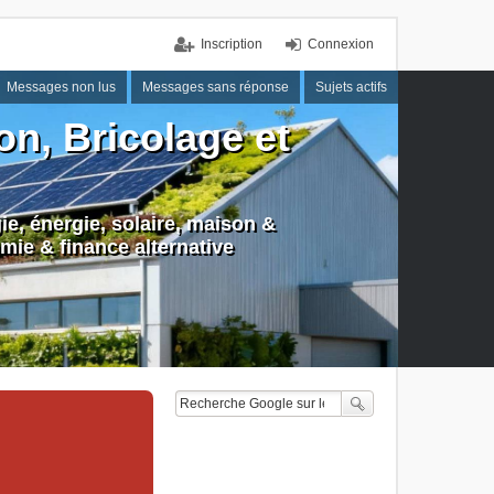
Inscription
Connexion
Messages non lus
Messages sans réponse
Sujets actifs
n, Bricolage et
e, énergie, solaire, maison &
mie & finance alternative