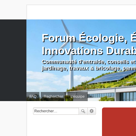
Forum Écologie, É
Innovations Dura
Communauté d'entraide, conseils et 
jardinage, travaux & bricolage, pan
FAQ
Rechercher
L’équipe