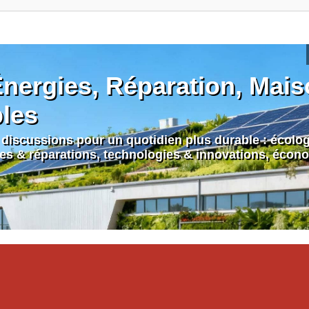
nergies, Réparation, Maiso
bles
discussions pour un quotidien plus durable : écologi
nes & réparations, technologies & innovations, écono