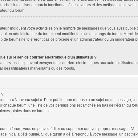
ut choisir d’activer ou non la fonctionnalité des avatars et des méthodes qu’il veut
rateur du forum.
ateur, indiquent votre activité selon le nombre de messages que vous avez publié ou
 seul un administrateur du forum peut modifier le texte des rangs du forum. Merci 
p de forums ne toléreront pas ce procédé et un administrateur ou un modérateur p
e sur le lien de courrier électronique d’un utilisateur ?
tilisateurs inscrits peuvent envoyer des courriers électroniques aux autres utilisat
r des utilisateurs malveillants ou des robots.
 ?
 bouton « Nouveau sujet ». Pour publier une réponse à un sujet ou un message, cli
ur chaque forum, une liste de vos permissions est affichée en bas de l’écran du fo
ièces jointes dans ce forum, etc.
eur du forum, vous ne pouvez éditer ou supprimer que vos propres messages. Vous
ge initial ait été publié. Si quelqu’un a déjà répondu à votre message, un petit te