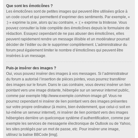
Que sont les émoticônes ?
Les émoticônes sont de petites images qui peuvent être utilisées grâce à
un code court et qui permettent d’exprimer des sentiments. Par exemple, «
:) » exprime la joie, alors qu’au contraire, « :( » exprime la tristesse. Vous
pouvez consulter la liste complète des émoticônes depuis le formulaire de
rédaction. Essayez cependant de ne pas abuser des émoticônes, elles
peuvent rapidement rendre un message illisible et un modérateur pourrait
décider de l’éditer ou de le supprimer complètement. L’administrateur du
forum peut également limiter le nombre d’émoticônes qui peuvent être
insérées à un message.
Puis-je insérer des images ?
Oui, vous pouvez insérer des images à vos messages. Si l’administrateur
du forum a autorisé l’insertion de pièces jointes, vous pourrez transférer
des images sur le forum. Dans le cas contraire, vous devrez insérer un lien
pointant vers une image distante, hébergée sur un serveur internet public,
comme par exemple http://www.exemple.com/mon-image.gif. Vous ne
pourrez cependant ni insérer de lien pointant vers des images présentes
sur votre propre ordinateur (à moins, bien évidemment, que celui-ci soit en
lui-même un serveur internet), ni insérer de lien pointant vers des images
hébergées derrière un quelconque système d’authentification, comme par
exemple les services de messagerie électronique de Outlook ou de Yahoo,
les sites protégés par un mot de passe, etc. Pour insérer une image,
utilisez la balise BBCode [img].