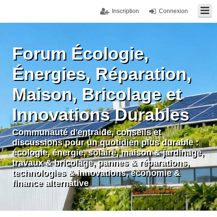
Inscription
Connexion
Forum Écologie,
Énergies, Réparation,
Maison, Bricolage et
Innovations Durables
Communauté d'entraide, conseils et
discussions pour un quotidien plus durable :
écologie, énergie, solaire, maison & jardinage,
travaux & bricolage, pannes & réparations,
technologies & innovations, économie &
finance alternative