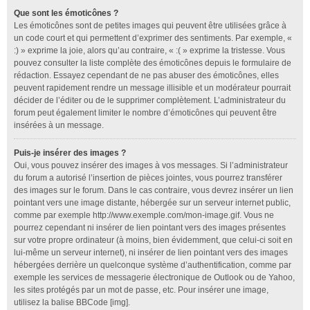
Que sont les émoticônes ?
Les émoticônes sont de petites images qui peuvent être utilisées grâce à
un code court et qui permettent d’exprimer des sentiments. Par exemple, «
:) » exprime la joie, alors qu’au contraire, « :( » exprime la tristesse. Vous
pouvez consulter la liste complète des émoticônes depuis le formulaire de
rédaction. Essayez cependant de ne pas abuser des émoticônes, elles
peuvent rapidement rendre un message illisible et un modérateur pourrait
décider de l’éditer ou de le supprimer complètement. L’administrateur du
forum peut également limiter le nombre d’émoticônes qui peuvent être
insérées à un message.
Puis-je insérer des images ?
Oui, vous pouvez insérer des images à vos messages. Si l’administrateur
du forum a autorisé l’insertion de pièces jointes, vous pourrez transférer
des images sur le forum. Dans le cas contraire, vous devrez insérer un lien
pointant vers une image distante, hébergée sur un serveur internet public,
comme par exemple http://www.exemple.com/mon-image.gif. Vous ne
pourrez cependant ni insérer de lien pointant vers des images présentes
sur votre propre ordinateur (à moins, bien évidemment, que celui-ci soit en
lui-même un serveur internet), ni insérer de lien pointant vers des images
hébergées derrière un quelconque système d’authentification, comme par
exemple les services de messagerie électronique de Outlook ou de Yahoo,
les sites protégés par un mot de passe, etc. Pour insérer une image,
utilisez la balise BBCode [img].