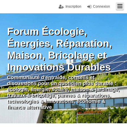
Inscription
Connexion
Forum Écologie,
Énergies, Réparation,
Maison, Bricolage et
Innovations Durables
Communauté d'entraide, conseils et
discussions pour un quotidien plus durable :
écologie, énergie, solaire, maison & jardinage,
travaux & bricolage, pannes & réparations,
technologies & innovations, économie &
finance alternative