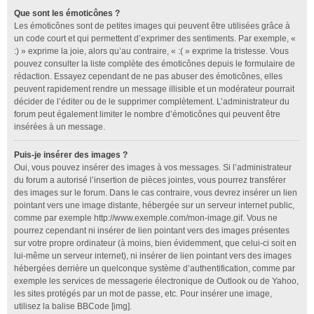
Que sont les émoticônes ?
Les émoticônes sont de petites images qui peuvent être utilisées grâce à
un code court et qui permettent d’exprimer des sentiments. Par exemple, «
:) » exprime la joie, alors qu’au contraire, « :( » exprime la tristesse. Vous
pouvez consulter la liste complète des émoticônes depuis le formulaire de
rédaction. Essayez cependant de ne pas abuser des émoticônes, elles
peuvent rapidement rendre un message illisible et un modérateur pourrait
décider de l’éditer ou de le supprimer complètement. L’administrateur du
forum peut également limiter le nombre d’émoticônes qui peuvent être
insérées à un message.
Puis-je insérer des images ?
Oui, vous pouvez insérer des images à vos messages. Si l’administrateur
du forum a autorisé l’insertion de pièces jointes, vous pourrez transférer
des images sur le forum. Dans le cas contraire, vous devrez insérer un lien
pointant vers une image distante, hébergée sur un serveur internet public,
comme par exemple http://www.exemple.com/mon-image.gif. Vous ne
pourrez cependant ni insérer de lien pointant vers des images présentes
sur votre propre ordinateur (à moins, bien évidemment, que celui-ci soit en
lui-même un serveur internet), ni insérer de lien pointant vers des images
hébergées derrière un quelconque système d’authentification, comme par
exemple les services de messagerie électronique de Outlook ou de Yahoo,
les sites protégés par un mot de passe, etc. Pour insérer une image,
utilisez la balise BBCode [img].