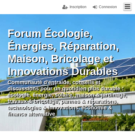
Inscription
Connexion
Forum Écologie,
Énergies, Réparation,
Maison, Bricolage et
Innovations Durables
Communauté d'entraide, conseils et
discussions pour un quotidien plus durable :
écologie, énergie, solaire, maison & jardinage,
travaux & bricolage, pannes & réparations,
technologies & innovations, économie &
finance alternative