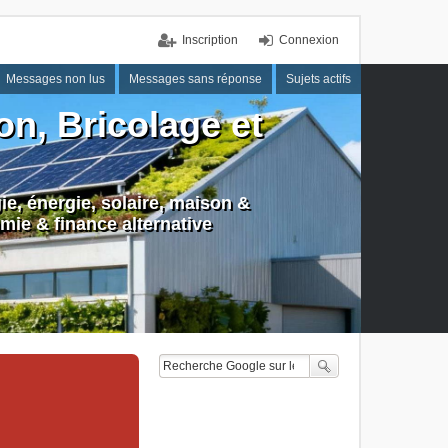
Inscription
Connexion
Messages non lus
Messages sans réponse
Sujets actifs
n, Bricolage et
e, énergie, solaire, maison &
mie & finance alternative