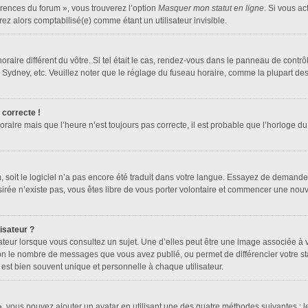
érences du forum », vous trouverez l’option
Masquer mon statut en ligne
. Si vous ac
z alors comptabilisé(e) comme étant un utilisateur invisible.
horaire différent du vôtre. Si tel était le cas, rendez-vous dans le panneau de contrôle
dney, etc. Veuillez noter que le réglage du fuseau horaire, comme la plupart des au
 correcte !
oraire mais que l’heure n’est toujours pas correcte, il est probable que l’horloge du
um, soit le logiciel n’a pas encore été traduit dans votre langue. Essayez de demander
ésirée n’existe pas, vous êtes libre de vous porter volontaire et commencer une nouv
isateur ?
ateur lorsque vous consultez un sujet. Une d’elles peut être une image associée à 
lon le nombre de messages que vous avez publié, ou permet de différencier votre sta
est bien souvent unique et personnelle à chaque utilisateur.
 », vous pouvez ajouter un avatar en utilisant une des quatre méthodes suivantes : le