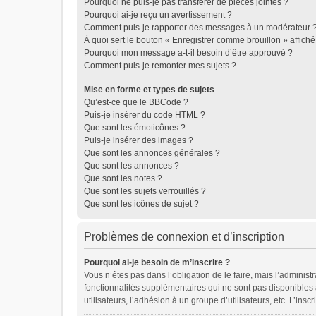
Pourquoi ne puis-je pas transférer de pièces jointes ?
Pourquoi ai-je reçu un avertissement ?
Comment puis-je rapporter des messages à un modérateur 
À quoi sert le bouton « Enregistrer comme brouillon » affiché 
Pourquoi mon message a-t-il besoin d’être approuvé ?
Comment puis-je remonter mes sujets ?
Mise en forme et types de sujets
Qu’est-ce que le BBCode ?
Puis-je insérer du code HTML ?
Que sont les émoticônes ?
Puis-je insérer des images ?
Que sont les annonces générales ?
Que sont les annonces ?
Que sont les notes ?
Que sont les sujets verrouillés ?
Que sont les icônes de sujet ?
Problèmes de connexion et d’inscription
Pourquoi ai-je besoin de m’inscrire ?
Vous n’êtes pas dans l’obligation de le faire, mais l’adminis
fonctionnalités supplémentaires qui ne sont pas disponibles au
utilisateurs, l’adhésion à un groupe d’utilisateurs, etc. L’in