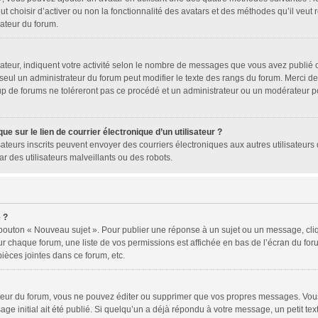
ut choisir d’activer ou non la fonctionnalité des avatars et des méthodes qu’il veut
rateur du forum.
ateur, indiquent votre activité selon le nombre de messages que vous avez publié ou
 seul un administrateur du forum peut modifier le texte des rangs du forum. Merci 
p de forums ne toléreront pas ce procédé et un administrateur ou un modérateur p
e sur le lien de courrier électronique d’un utilisateur ?
tilisateurs inscrits peuvent envoyer des courriers électroniques aux autres utilisat
r des utilisateurs malveillants ou des robots.
 ?
 bouton « Nouveau sujet ». Pour publier une réponse à un sujet ou un message, cli
ur chaque forum, une liste de vos permissions est affichée en bas de l’écran du fo
ièces jointes dans ce forum, etc.
eur du forum, vous ne pouvez éditer ou supprimer que vos propres messages. Vous
ge initial ait été publié. Si quelqu’un a déjà répondu à votre message, un petit te