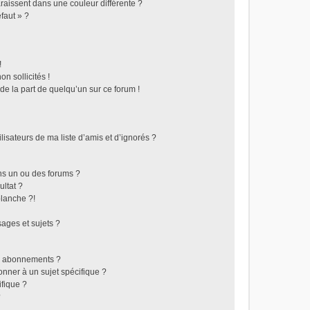
raissent dans une couleur différente ?
faut » ?
!
n sollicités !
 de la part de quelqu’un sur ce forum !
isateurs de ma liste d’amis et d’ignorés ?
ns un ou des forums ?
ltat ?
lanche ?!
ages et sujets ?
les abonnements ?
nner à un sujet spécifique ?
fique ?
?