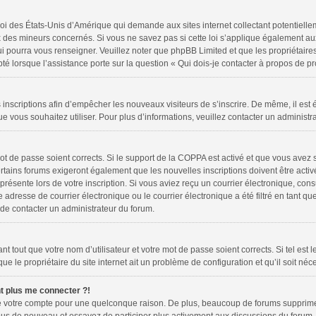
loi des États-Unis d’Amérique qui demande aux sites internet collectant potentiell
 des mineurs concernés. Si vous ne savez pas si cette loi s’applique également au
ui pourra vous renseigner. Veuillez noter que phpBB Limited et que les propriétair
pté lorsque l’assistance porte sur la question « Qui dois-je contacter à propos de 
es inscriptions afin d’empêcher les nouveaux visiteurs de s’inscrire. De même, il es
 que vous souhaitez utiliser. Pour plus d’informations, veuillez contacter un administr
 mot de passe soient corrects. Si le support de la COPPA est activé et que vous avez 
rtains forums exigeront également que les nouvelles inscriptions doivent être activ
 présente lors de votre inscription. Si vous aviez reçu un courrier électronique, cons
resse de courrier électronique ou le courrier électronique a été filtré en tant que 
 de contacter un administrateur du forum.
 tout que votre nom d’utilisateur et votre mot de passe soient corrects. Si tel est 
e le propriétaire du site internet ait un problème de configuration et qu’il soit néce
nt plus me connecter ?!
mé votre compte pour une quelconque raison. De plus, beaucoup de forums suppriment 