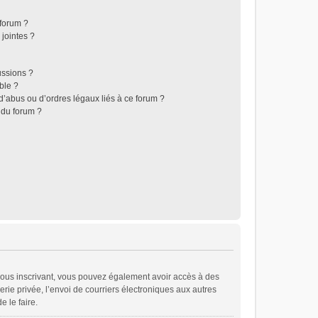
 forum ?
jointes ?
ussions ?
ble ?
d’abus ou d’ordres légaux liés à ce forum ?
 du forum ?
En vous inscrivant, vous pouvez également avoir accès à des
erie privée, l’envoi de courriers électroniques aux autres
e le faire.