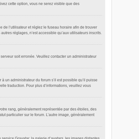
tivez cette option, vous ne serez visible que des
 de l’utilisateur et réglez le fuseau horaire afin de trouver
tres réglages, n’est accessible qu’aux utilisateurs inscrits.
 serveur soit erronée. Veuillez contacter un administrateur
 à un administrateur du forum s’il est possible qu’il puisse
elle traduction. Pour plus d’informations, veuillez vous
votre rang, généralement représentée par des étoiles, des
tut particulier sur le forum. L’autre image, généralement
 service Gravatar, la galerie d’avatars, les images distantes