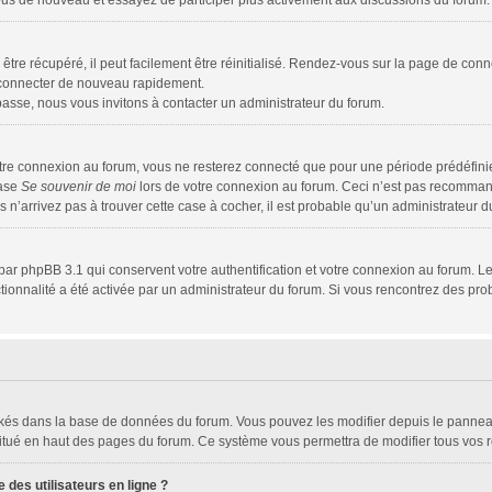
z-vous de nouveau et essayez de participer plus activement aux discussions du forum.
tre récupéré, il peut facilement être réinitialisé. Rendez-vous sur la page de conn
s connecter de nouveau rapidement.
passe, nous vous invitons à contacter un administrateur du forum.
tre connexion au forum, vous ne resterez connecté que pour une période prédéfinie.
case
Se souvenir de moi
lors de votre connexion au forum. Ceci n’est pas recomman
s n’arrivez pas à trouver cette case à cocher, il est probable qu’un administrateur du
par phpBB 3.1 qui conservent votre authentification et votre connexion au forum. Le
nctionnalité a été activée par un administrateur du forum. Si vous rencontrez des 
tockés dans la base de données du forum. Vous pouvez les modifier depuis le panneau 
situé en haut des pages du forum. Ce système vous permettra de modifier tous vos r
des utilisateurs en ligne ?