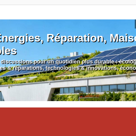
nergies, Réparation, Maiso
bles
discussions pour un quotidien plus durable : écologi
nes & réparations, technologies & innovations, écono