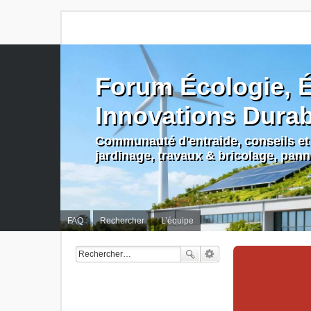
Forum Écologie, É
Innovations Dura
Communauté d'entraide, conseils et 
jardinage, travaux & bricolage, pan
FAQ
Rechercher
L’équipe