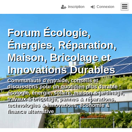
Inscription
Connexion
Forum Écologie,
Énergies, Réparation,
Maison, Bricolage et
Innovations Durables
Communauté d'entraide, conseils et
discussions pour un quotidien plus durable :
écologie, énergie, solaire, maison & jardinage,
travaux & bricolage, pannes & réparations,
technologies & innovations, économie &
finance alternative