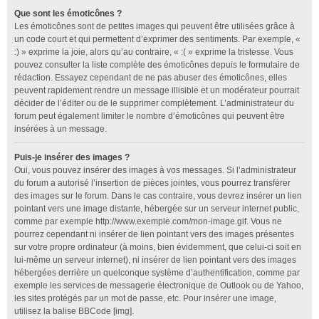
Que sont les émoticônes ?
Les émoticônes sont de petites images qui peuvent être utilisées grâce à
un code court et qui permettent d’exprimer des sentiments. Par exemple, «
:) » exprime la joie, alors qu’au contraire, « :( » exprime la tristesse. Vous
pouvez consulter la liste complète des émoticônes depuis le formulaire de
rédaction. Essayez cependant de ne pas abuser des émoticônes, elles
peuvent rapidement rendre un message illisible et un modérateur pourrait
décider de l’éditer ou de le supprimer complètement. L’administrateur du
forum peut également limiter le nombre d’émoticônes qui peuvent être
insérées à un message.
Puis-je insérer des images ?
Oui, vous pouvez insérer des images à vos messages. Si l’administrateur
du forum a autorisé l’insertion de pièces jointes, vous pourrez transférer
des images sur le forum. Dans le cas contraire, vous devrez insérer un lien
pointant vers une image distante, hébergée sur un serveur internet public,
comme par exemple http://www.exemple.com/mon-image.gif. Vous ne
pourrez cependant ni insérer de lien pointant vers des images présentes
sur votre propre ordinateur (à moins, bien évidemment, que celui-ci soit en
lui-même un serveur internet), ni insérer de lien pointant vers des images
hébergées derrière un quelconque système d’authentification, comme par
exemple les services de messagerie électronique de Outlook ou de Yahoo,
les sites protégés par un mot de passe, etc. Pour insérer une image,
utilisez la balise BBCode [img].