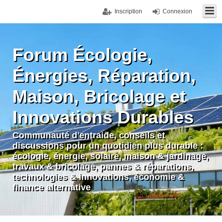
Inscription
Connexion
Forum Écologie,
Énergies, Réparation,
Maison, Bricolage et
Innovations Durables
Communauté d'entraide, conseils et
discussions pour un quotidien plus durable :
écologie, énergie, solaire, maison & jardinage,
travaux & bricolage, pannes & réparations,
technologies & innovations, économie &
finance alternative