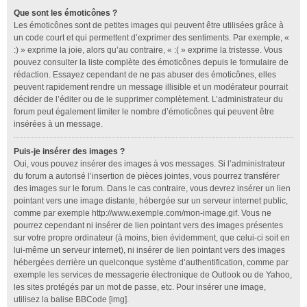
Que sont les émoticônes ?
Les émoticônes sont de petites images qui peuvent être utilisées grâce à
un code court et qui permettent d’exprimer des sentiments. Par exemple, «
:) » exprime la joie, alors qu’au contraire, « :( » exprime la tristesse. Vous
pouvez consulter la liste complète des émoticônes depuis le formulaire de
rédaction. Essayez cependant de ne pas abuser des émoticônes, elles
peuvent rapidement rendre un message illisible et un modérateur pourrait
décider de l’éditer ou de le supprimer complètement. L’administrateur du
forum peut également limiter le nombre d’émoticônes qui peuvent être
insérées à un message.
Puis-je insérer des images ?
Oui, vous pouvez insérer des images à vos messages. Si l’administrateur
du forum a autorisé l’insertion de pièces jointes, vous pourrez transférer
des images sur le forum. Dans le cas contraire, vous devrez insérer un lien
pointant vers une image distante, hébergée sur un serveur internet public,
comme par exemple http://www.exemple.com/mon-image.gif. Vous ne
pourrez cependant ni insérer de lien pointant vers des images présentes
sur votre propre ordinateur (à moins, bien évidemment, que celui-ci soit en
lui-même un serveur internet), ni insérer de lien pointant vers des images
hébergées derrière un quelconque système d’authentification, comme par
exemple les services de messagerie électronique de Outlook ou de Yahoo,
les sites protégés par un mot de passe, etc. Pour insérer une image,
utilisez la balise BBCode [img].