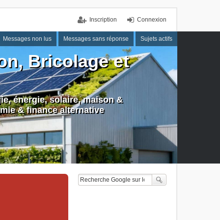
Inscription
Connexion
Messages non lus
Messages sans réponse
Sujets actifs
n, Bricolage et
e, énergie, solaire, maison &
mie & finance alternative