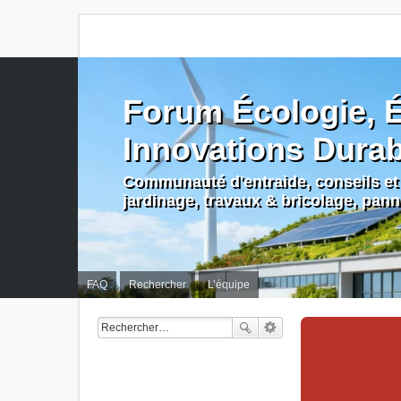
Forum Écologie, É
Innovations Dura
Communauté d'entraide, conseils et 
jardinage, travaux & bricolage, pan
FAQ
Rechercher
L’équipe