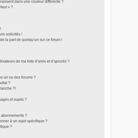
raissent dans une couleur différente ?
faut » ?
!
n sollicités !
 de la part de quelqu’un sur ce forum !
isateurs de ma liste d’amis et d’ignorés ?
ns un ou des forums ?
ltat ?
lanche ?!
ages et sujets ?
les abonnements ?
nner à un sujet spécifique ?
fique ?
?