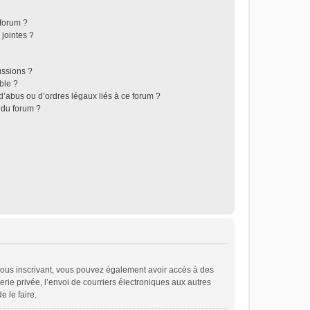
 forum ?
jointes ?
ussions ?
ble ?
d’abus ou d’ordres légaux liés à ce forum ?
 du forum ?
En vous inscrivant, vous pouvez également avoir accès à des
erie privée, l’envoi de courriers électroniques aux autres
e le faire.