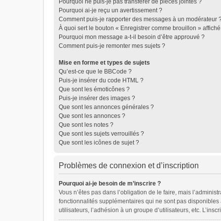
Pourquoi ne puis-je pas transférer de pièces jointes ?
Pourquoi ai-je reçu un avertissement ?
Comment puis-je rapporter des messages à un modérateur 
À quoi sert le bouton « Enregistrer comme brouillon » affiché 
Pourquoi mon message a-t-il besoin d’être approuvé ?
Comment puis-je remonter mes sujets ?
Mise en forme et types de sujets
Qu’est-ce que le BBCode ?
Puis-je insérer du code HTML ?
Que sont les émoticônes ?
Puis-je insérer des images ?
Que sont les annonces générales ?
Que sont les annonces ?
Que sont les notes ?
Que sont les sujets verrouillés ?
Que sont les icônes de sujet ?
Problèmes de connexion et d’inscription
Pourquoi ai-je besoin de m’inscrire ?
Vous n’êtes pas dans l’obligation de le faire, mais l’adminis
fonctionnalités supplémentaires qui ne sont pas disponibles au
utilisateurs, l’adhésion à un groupe d’utilisateurs, etc. L’in