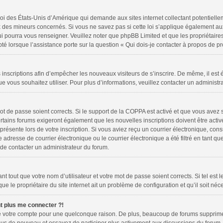
loi des États-Unis d’Amérique qui demande aux sites internet collectant potentiell
 des mineurs concernés. Si vous ne savez pas si cette loi s’applique également au
ui pourra vous renseigner. Veuillez noter que phpBB Limited et que les propriétair
pté lorsque l’assistance porte sur la question « Qui dois-je contacter à propos de 
es inscriptions afin d’empêcher les nouveaux visiteurs de s’inscrire. De même, il es
 que vous souhaitez utiliser. Pour plus d’informations, veuillez contacter un administr
 mot de passe soient corrects. Si le support de la COPPA est activé et que vous avez 
rtains forums exigeront également que les nouvelles inscriptions doivent être activ
 présente lors de votre inscription. Si vous aviez reçu un courrier électronique, cons
resse de courrier électronique ou le courrier électronique a été filtré en tant que 
 de contacter un administrateur du forum.
 tout que votre nom d’utilisateur et votre mot de passe soient corrects. Si tel est 
e le propriétaire du site internet ait un problème de configuration et qu’il soit néce
nt plus me connecter ?!
mé votre compte pour une quelconque raison. De plus, beaucoup de forums suppriment 