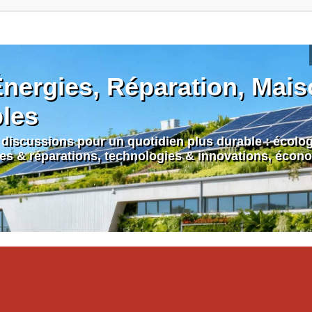
nergies, Réparation, Maiso
bles
discussions pour un quotidien plus durable : écologi
nes & réparations, technologies & innovations, écono