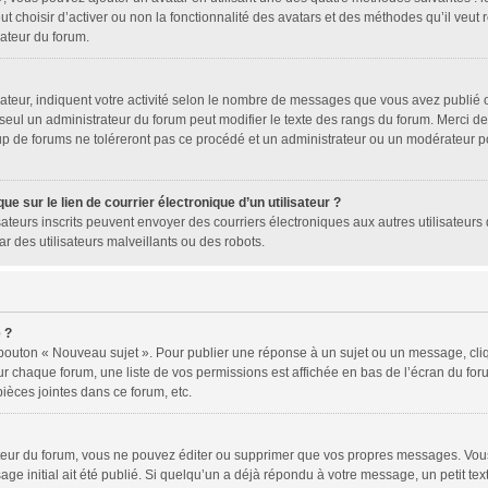
ut choisir d’activer ou non la fonctionnalité des avatars et des méthodes qu’il veut
rateur du forum.
ateur, indiquent votre activité selon le nombre de messages que vous avez publié ou
 seul un administrateur du forum peut modifier le texte des rangs du forum. Merci 
p de forums ne toléreront pas ce procédé et un administrateur ou un modérateur p
e sur le lien de courrier électronique d’un utilisateur ?
tilisateurs inscrits peuvent envoyer des courriers électroniques aux autres utilisat
r des utilisateurs malveillants ou des robots.
 ?
 bouton « Nouveau sujet ». Pour publier une réponse à un sujet ou un message, cli
ur chaque forum, une liste de vos permissions est affichée en bas de l’écran du fo
ièces jointes dans ce forum, etc.
eur du forum, vous ne pouvez éditer ou supprimer que vos propres messages. Vous
ge initial ait été publié. Si quelqu’un a déjà répondu à votre message, un petit te