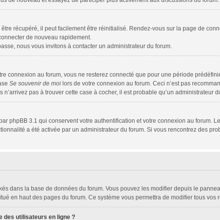
z-vous de nouveau et essayez de participer plus activement aux discussions du forum.
tre récupéré, il peut facilement être réinitialisé. Rendez-vous sur la page de conn
s connecter de nouveau rapidement.
passe, nous vous invitons à contacter un administrateur du forum.
tre connexion au forum, vous ne resterez connecté que pour une période prédéfinie.
case
Se souvenir de moi
lors de votre connexion au forum. Ceci n’est pas recomman
s n’arrivez pas à trouver cette case à cocher, il est probable qu’un administrateur du
par phpBB 3.1 qui conservent votre authentification et votre connexion au forum. Le
nctionnalité a été activée par un administrateur du forum. Si vous rencontrez des 
tockés dans la base de données du forum. Vous pouvez les modifier depuis le panneau 
situé en haut des pages du forum. Ce système vous permettra de modifier tous vos r
des utilisateurs en ligne ?