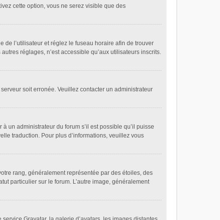
tivez cette option, vous ne serez visible que des
 de l’utilisateur et réglez le fuseau horaire afin de trouver
tres réglages, n’est accessible qu’aux utilisateurs inscrits.
 serveur soit erronée. Veuillez contacter un administrateur
 à un administrateur du forum s’il est possible qu’il puisse
elle traduction. Pour plus d’informations, veuillez vous
votre rang, généralement représentée par des étoiles, des
tut particulier sur le forum. L’autre image, généralement
 service Gravatar, la galerie d’avatars, les images distantes