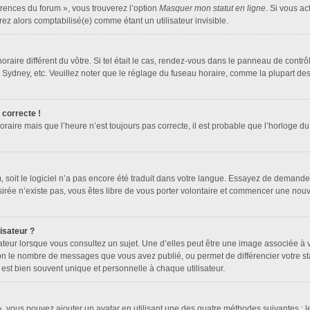
érences du forum », vous trouverez l’option
Masquer mon statut en ligne
. Si vous ac
z alors comptabilisé(e) comme étant un utilisateur invisible.
horaire différent du vôtre. Si tel était le cas, rendez-vous dans le panneau de contrôle
dney, etc. Veuillez noter que le réglage du fuseau horaire, comme la plupart des au
 correcte !
oraire mais que l’heure n’est toujours pas correcte, il est probable que l’horloge du
um, soit le logiciel n’a pas encore été traduit dans votre langue. Essayez de demander
ésirée n’existe pas, vous êtes libre de vous porter volontaire et commencer une nouv
isateur ?
ateur lorsque vous consultez un sujet. Une d’elles peut être une image associée à 
lon le nombre de messages que vous avez publié, ou permet de différencier votre sta
est bien souvent unique et personnelle à chaque utilisateur.
 », vous pouvez ajouter un avatar en utilisant une des quatre méthodes suivantes : le