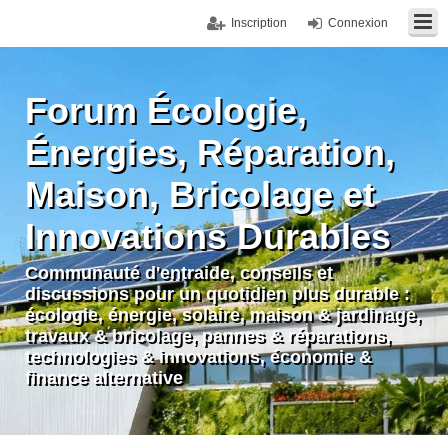
Inscription
Connexion
Forum Écologie,
Énergies, Réparation,
Maison, Bricolage et
Innovations Durables
Communauté d'entraide, conseils et
discussions pour un quotidien plus durable :
écologie, énergie, solaire, maison & jardinage,
travaux & bricolage, pannes & réparations,
technologies & innovations, économie &
finance alternative