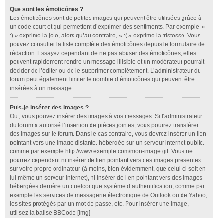
Que sont les émoticônes ?
Les émoticônes sont de petites images qui peuvent être utilisées grâce à
un code court et qui permettent d’exprimer des sentiments. Par exemple, «
:) » exprime la joie, alors qu’au contraire, « :( » exprime la tristesse. Vous
pouvez consulter la liste complète des émoticônes depuis le formulaire de
rédaction. Essayez cependant de ne pas abuser des émoticônes, elles
peuvent rapidement rendre un message illisible et un modérateur pourrait
décider de l’éditer ou de le supprimer complètement. L’administrateur du
forum peut également limiter le nombre d’émoticônes qui peuvent être
insérées à un message.
Puis-je insérer des images ?
Oui, vous pouvez insérer des images à vos messages. Si l’administrateur
du forum a autorisé l’insertion de pièces jointes, vous pourrez transférer
des images sur le forum. Dans le cas contraire, vous devrez insérer un lien
pointant vers une image distante, hébergée sur un serveur internet public,
comme par exemple http://www.exemple.com/mon-image.gif. Vous ne
pourrez cependant ni insérer de lien pointant vers des images présentes
sur votre propre ordinateur (à moins, bien évidemment, que celui-ci soit en
lui-même un serveur internet), ni insérer de lien pointant vers des images
hébergées derrière un quelconque système d’authentification, comme par
exemple les services de messagerie électronique de Outlook ou de Yahoo,
les sites protégés par un mot de passe, etc. Pour insérer une image,
utilisez la balise BBCode [img].