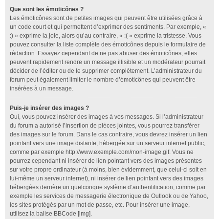
Que sont les émoticônes ?
Les émoticônes sont de petites images qui peuvent être utilisées grâce à
un code court et qui permettent d’exprimer des sentiments. Par exemple, «
:) » exprime la joie, alors qu’au contraire, « :( » exprime la tristesse. Vous
pouvez consulter la liste complète des émoticônes depuis le formulaire de
rédaction. Essayez cependant de ne pas abuser des émoticônes, elles
peuvent rapidement rendre un message illisible et un modérateur pourrait
décider de l’éditer ou de le supprimer complètement. L’administrateur du
forum peut également limiter le nombre d’émoticônes qui peuvent être
insérées à un message.
Puis-je insérer des images ?
Oui, vous pouvez insérer des images à vos messages. Si l’administrateur
du forum a autorisé l’insertion de pièces jointes, vous pourrez transférer
des images sur le forum. Dans le cas contraire, vous devrez insérer un lien
pointant vers une image distante, hébergée sur un serveur internet public,
comme par exemple http://www.exemple.com/mon-image.gif. Vous ne
pourrez cependant ni insérer de lien pointant vers des images présentes
sur votre propre ordinateur (à moins, bien évidemment, que celui-ci soit en
lui-même un serveur internet), ni insérer de lien pointant vers des images
hébergées derrière un quelconque système d’authentification, comme par
exemple les services de messagerie électronique de Outlook ou de Yahoo,
les sites protégés par un mot de passe, etc. Pour insérer une image,
utilisez la balise BBCode [img].