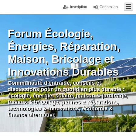
Inscription
Connexion
Forum Écologie,
Énergies, Réparation,
Maison, Bricolage et
Innovations Durables
Communauté d'entraide, conseils et
discussions pour un quotidien plus durable :
écologie, énergie, solaire, maison & jardinage,
travaux & bricolage, pannes & réparations,
technologies & innovations, économie &
finance alternative