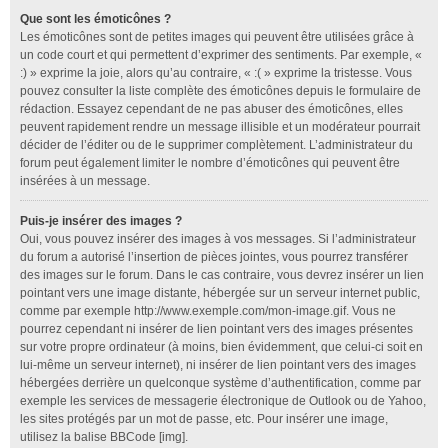
Que sont les émoticônes ?
Les émoticônes sont de petites images qui peuvent être utilisées grâce à
un code court et qui permettent d’exprimer des sentiments. Par exemple, «
:) » exprime la joie, alors qu’au contraire, « :( » exprime la tristesse. Vous
pouvez consulter la liste complète des émoticônes depuis le formulaire de
rédaction. Essayez cependant de ne pas abuser des émoticônes, elles
peuvent rapidement rendre un message illisible et un modérateur pourrait
décider de l’éditer ou de le supprimer complètement. L’administrateur du
forum peut également limiter le nombre d’émoticônes qui peuvent être
insérées à un message.
Puis-je insérer des images ?
Oui, vous pouvez insérer des images à vos messages. Si l’administrateur
du forum a autorisé l’insertion de pièces jointes, vous pourrez transférer
des images sur le forum. Dans le cas contraire, vous devrez insérer un lien
pointant vers une image distante, hébergée sur un serveur internet public,
comme par exemple http://www.exemple.com/mon-image.gif. Vous ne
pourrez cependant ni insérer de lien pointant vers des images présentes
sur votre propre ordinateur (à moins, bien évidemment, que celui-ci soit en
lui-même un serveur internet), ni insérer de lien pointant vers des images
hébergées derrière un quelconque système d’authentification, comme par
exemple les services de messagerie électronique de Outlook ou de Yahoo,
les sites protégés par un mot de passe, etc. Pour insérer une image,
utilisez la balise BBCode [img].