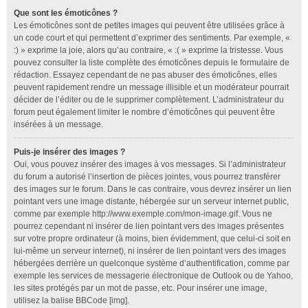
Que sont les émoticônes ?
Les émoticônes sont de petites images qui peuvent être utilisées grâce à
un code court et qui permettent d’exprimer des sentiments. Par exemple, «
:) » exprime la joie, alors qu’au contraire, « :( » exprime la tristesse. Vous
pouvez consulter la liste complète des émoticônes depuis le formulaire de
rédaction. Essayez cependant de ne pas abuser des émoticônes, elles
peuvent rapidement rendre un message illisible et un modérateur pourrait
décider de l’éditer ou de le supprimer complètement. L’administrateur du
forum peut également limiter le nombre d’émoticônes qui peuvent être
insérées à un message.
Puis-je insérer des images ?
Oui, vous pouvez insérer des images à vos messages. Si l’administrateur
du forum a autorisé l’insertion de pièces jointes, vous pourrez transférer
des images sur le forum. Dans le cas contraire, vous devrez insérer un lien
pointant vers une image distante, hébergée sur un serveur internet public,
comme par exemple http://www.exemple.com/mon-image.gif. Vous ne
pourrez cependant ni insérer de lien pointant vers des images présentes
sur votre propre ordinateur (à moins, bien évidemment, que celui-ci soit en
lui-même un serveur internet), ni insérer de lien pointant vers des images
hébergées derrière un quelconque système d’authentification, comme par
exemple les services de messagerie électronique de Outlook ou de Yahoo,
les sites protégés par un mot de passe, etc. Pour insérer une image,
utilisez la balise BBCode [img].