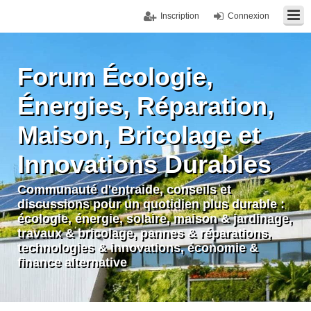
Inscription
Connexion
Forum Écologie,
Énergies, Réparation,
Maison, Bricolage et
Innovations Durables
Communauté d'entraide, conseils et
discussions pour un quotidien plus durable :
écologie, énergie, solaire, maison & jardinage,
travaux & bricolage, pannes & réparations,
technologies & innovations, économie &
finance alternative