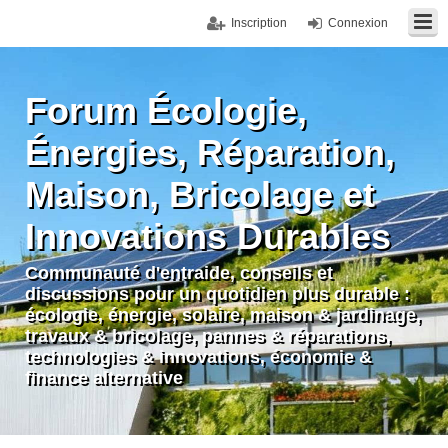
Inscription
Connexion
Forum Écologie,
Énergies, Réparation,
Maison, Bricolage et
Innovations Durables
Communauté d'entraide, conseils et
discussions pour un quotidien plus durable :
écologie, énergie, solaire, maison & jardinage,
travaux & bricolage, pannes & réparations,
technologies & innovations, économie &
finance alternative