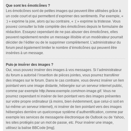
Que sont les émoticônes ?
Les émoticônes sont de petites images qui peuvent être utilisées grâce à
un code court et qui permettent d’exprimer des sentiments. Par exemple, «
:) » exprime la joie, alors qu’au contraire, « :( » exprime la tristesse. Vous
pouvez consulter la liste complète des émoticônes depuis le formulaire de
rédaction. Essayez cependant de ne pas abuser des émoticônes, elles
peuvent rapidement rendre un message illisible et un modérateur pourrait
décider de l’éditer ou de le supprimer complètement. L’administrateur du
forum peut également limiter le nombre d’émoticônes qui peuvent être
insérées à un message.
Puis-je insérer des images ?
Oui, vous pouvez insérer des images à vos messages. Si l’administrateur
du forum a autorisé l’insertion de pièces jointes, vous pourrez transférer
des images sur le forum. Dans le cas contraire, vous devrez insérer un lien
pointant vers une image distante, hébergée sur un serveur internet public,
comme par exemple http://www.exemple.com/mon-image.gif. Vous ne
pourrez cependant ni insérer de lien pointant vers des images présentes
sur votre propre ordinateur (à moins, bien évidemment, que celui-ci soit en
lui-même un serveur internet), ni insérer de lien pointant vers des images
hébergées derrière un quelconque système d’authentification, comme par
exemple les services de messagerie électronique de Outlook ou de Yahoo,
les sites protégés par un mot de passe, etc. Pour insérer une image,
utilisez la balise BBCode [img].