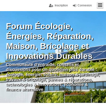
Inscription
Connexion
Forum Écologie,
Énergies, Réparation,
Maison, Bricolage et
Innovations Durables
Communauté d'entraide, conseils et
discussions pour un quotidien plus durable :
écologie, énergie, solaire, maison & jardinage,
travaux & bricolage, pannes & réparations,
technologies & innovations, économie &
finance alternative