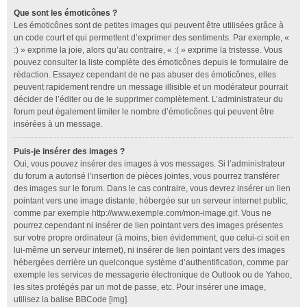
Que sont les émoticônes ?
Les émoticônes sont de petites images qui peuvent être utilisées grâce à
un code court et qui permettent d’exprimer des sentiments. Par exemple, «
:) » exprime la joie, alors qu’au contraire, « :( » exprime la tristesse. Vous
pouvez consulter la liste complète des émoticônes depuis le formulaire de
rédaction. Essayez cependant de ne pas abuser des émoticônes, elles
peuvent rapidement rendre un message illisible et un modérateur pourrait
décider de l’éditer ou de le supprimer complètement. L’administrateur du
forum peut également limiter le nombre d’émoticônes qui peuvent être
insérées à un message.
Puis-je insérer des images ?
Oui, vous pouvez insérer des images à vos messages. Si l’administrateur
du forum a autorisé l’insertion de pièces jointes, vous pourrez transférer
des images sur le forum. Dans le cas contraire, vous devrez insérer un lien
pointant vers une image distante, hébergée sur un serveur internet public,
comme par exemple http://www.exemple.com/mon-image.gif. Vous ne
pourrez cependant ni insérer de lien pointant vers des images présentes
sur votre propre ordinateur (à moins, bien évidemment, que celui-ci soit en
lui-même un serveur internet), ni insérer de lien pointant vers des images
hébergées derrière un quelconque système d’authentification, comme par
exemple les services de messagerie électronique de Outlook ou de Yahoo,
les sites protégés par un mot de passe, etc. Pour insérer une image,
utilisez la balise BBCode [img].