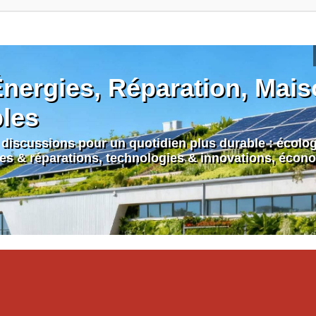
nergies, Réparation, Maiso
bles
discussions pour un quotidien plus durable : écologi
nes & réparations, technologies & innovations, écono