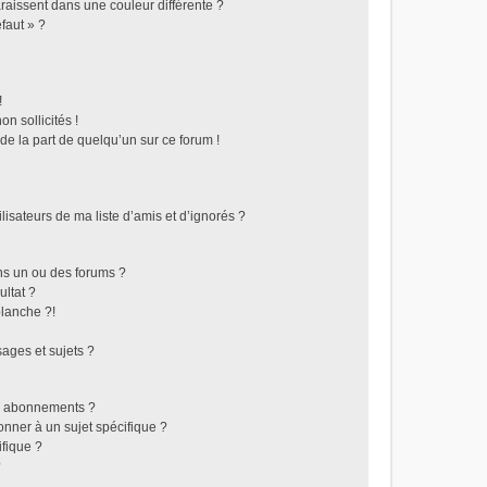
raissent dans une couleur différente ?
faut » ?
!
n sollicités !
 de la part de quelqu’un sur ce forum !
isateurs de ma liste d’amis et d’ignorés ?
ns un ou des forums ?
ltat ?
lanche ?!
ages et sujets ?
les abonnements ?
nner à un sujet spécifique ?
fique ?
?