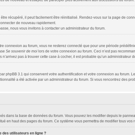
z-vous de nouveau et essayez de participer plus activement aux discussions du forum.
tre récupéré, il peut facilement être réinitialisé. Rendez-vous sur la page de conn
s connecter de nouveau rapidement.
passe, nous vous invitons à contacter un administrateur du forum.
tre connexion au forum, vous ne resterez connecté que pour une période prédéfinie.
case
Se souvenir de moi
lors de votre connexion au forum. Ceci n’est pas recomman
s n’arrivez pas à trouver cette case à cocher, il est probable qu’un administrateur du
par phpBB 3.1 qui conservent votre authentification et votre connexion au forum. Le
nctionnalité a été activée par un administrateur du forum. Si vous rencontrez des 
tockés dans la base de données du forum. Vous pouvez les modifier depuis le panneau 
situé en haut des pages du forum. Ce système vous permettra de modifier tous vos r
des utilisateurs en ligne ?