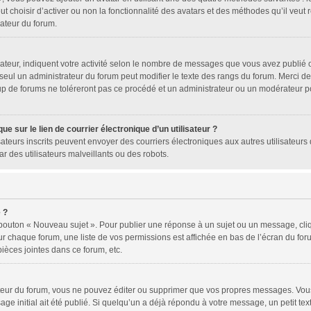
ut choisir d’activer ou non la fonctionnalité des avatars et des méthodes qu’il veut
rateur du forum.
ateur, indiquent votre activité selon le nombre de messages que vous avez publié ou
 seul un administrateur du forum peut modifier le texte des rangs du forum. Merci 
p de forums ne toléreront pas ce procédé et un administrateur ou un modérateur p
e sur le lien de courrier électronique d’un utilisateur ?
tilisateurs inscrits peuvent envoyer des courriers électroniques aux autres utilisat
r des utilisateurs malveillants ou des robots.
 ?
 bouton « Nouveau sujet ». Pour publier une réponse à un sujet ou un message, cli
ur chaque forum, une liste de vos permissions est affichée en bas de l’écran du fo
ièces jointes dans ce forum, etc.
eur du forum, vous ne pouvez éditer ou supprimer que vos propres messages. Vous
ge initial ait été publié. Si quelqu’un a déjà répondu à votre message, un petit te