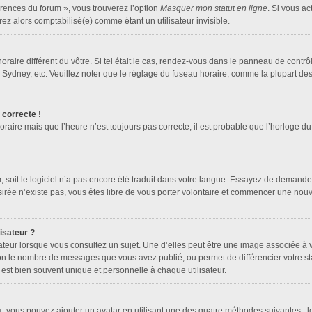
érences du forum », vous trouverez l’option
Masquer mon statut en ligne
. Si vous ac
z alors comptabilisé(e) comme étant un utilisateur invisible.
horaire différent du vôtre. Si tel était le cas, rendez-vous dans le panneau de contrôle
dney, etc. Veuillez noter que le réglage du fuseau horaire, comme la plupart des au
 correcte !
oraire mais que l’heure n’est toujours pas correcte, il est probable que l’horloge du
um, soit le logiciel n’a pas encore été traduit dans votre langue. Essayez de demander
ésirée n’existe pas, vous êtes libre de vous porter volontaire et commencer une nouv
isateur ?
ateur lorsque vous consultez un sujet. Une d’elles peut être une image associée à 
lon le nombre de messages que vous avez publié, ou permet de différencier votre sta
est bien souvent unique et personnelle à chaque utilisateur.
 », vous pouvez ajouter un avatar en utilisant une des quatre méthodes suivantes : le