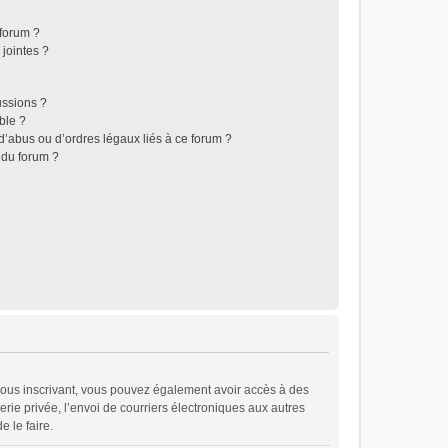
 forum ?
jointes ?
ussions ?
ble ?
d’abus ou d’ordres légaux liés à ce forum ?
 du forum ?
En vous inscrivant, vous pouvez également avoir accès à des
erie privée, l’envoi de courriers électroniques aux autres
e le faire.