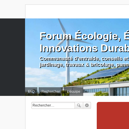
Forum Écologie, É
Innovations Dura
Communauté d'entraide, conseils et 
jardinage, travaux & bricolage, pan
FAQ
Rechercher
L’équipe