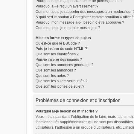
Pourquoi ne puis-je pas transférer de pièces jointes ?
Pourquoi ai-je reçu un avertissement ?
Comment puis-je rapporter des messages à un modérateur 
À quoi sert le bouton « Enregistrer comme brouillon » affiché 
Pourquoi mon message a-t-il besoin d’être approuvé ?
Comment puis-je remonter mes sujets ?
Mise en forme et types de sujets
Qu’est-ce que le BBCode ?
Puis-je insérer du code HTML ?
Que sont les émoticônes ?
Puis-je insérer des images ?
Que sont les annonces générales ?
Que sont les annonces ?
Que sont les notes ?
Que sont les sujets verrouillés ?
Que sont les icônes de sujet ?
Problèmes de connexion et d’inscription
Pourquoi ai-je besoin de m’inscrire ?
Vous n’êtes pas dans l’obligation de le faire, mais l’adminis
fonctionnalités supplémentaires qui ne sont pas disponibles au
utilisateurs, l’adhésion à un groupe d’utilisateurs, etc. L’in