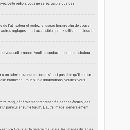
tivez cette option, vous ne serez visible que des
 de l’utilisateur et réglez le fuseau horaire afin de trouver
tres réglages, n’est accessible qu’aux utilisateurs inscrits.
 serveur soit erronée. Veuillez contacter un administrateur
 à un administrateur du forum s’il est possible qu’il puisse
elle traduction. Pour plus d’informations, veuillez vous
votre rang, généralement représentée par des étoiles, des
tut particulier sur le forum. L’autre image, généralement
 service Gravatar, la galerie d’avatars, les images distantes