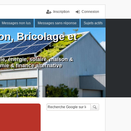
Inscription
Connexion
Messages non lus
Messages sans réponse
Sujets actifs
n, Bricolage et
e, énergie, solaire, maison &
mie & finance alternative