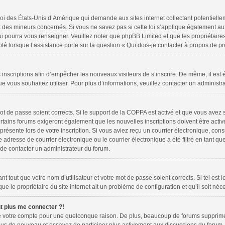
loi des États-Unis d’Amérique qui demande aux sites internet collectant potentiell
 des mineurs concernés. Si vous ne savez pas si cette loi s’applique également au
ui pourra vous renseigner. Veuillez noter que phpBB Limited et que les propriétair
pté lorsque l’assistance porte sur la question « Qui dois-je contacter à propos de 
es inscriptions afin d’empêcher les nouveaux visiteurs de s’inscrire. De même, il es
 que vous souhaitez utiliser. Pour plus d’informations, veuillez contacter un administr
 mot de passe soient corrects. Si le support de la COPPA est activé et que vous avez 
rtains forums exigeront également que les nouvelles inscriptions doivent être activ
 présente lors de votre inscription. Si vous aviez reçu un courrier électronique, cons
resse de courrier électronique ou le courrier électronique a été filtré en tant que 
 de contacter un administrateur du forum.
 tout que votre nom d’utilisateur et votre mot de passe soient corrects. Si tel est 
e le propriétaire du site internet ait un problème de configuration et qu’il soit néce
nt plus me connecter ?!
mé votre compte pour une quelconque raison. De plus, beaucoup de forums suppriment 