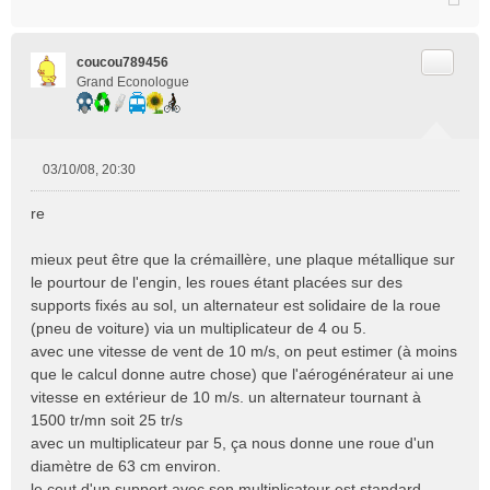
Citer
coucou789456
Grand Econologue
03/10/08, 20:30
M
e
re
s
s
mieux peut être que la crémaillère, une plaque métallique sur
a
le pourtour de l'engin, les roues étant placées sur des
g
e
supports fixés au sol, un alternateur est solidaire de la roue
n
(pneu de voiture) via un multiplicateur de 4 ou 5.
o
avec une vitesse de vent de 10 m/s, on peut estimer (à moins
n
que le calcul donne autre chose) que l'aérogénérateur ai une
l
vitesse en extérieur de 10 m/s. un alternateur tournant à
u
1500 tr/mn soit 25 tr/s
avec un multiplicateur par 5, ça nous donne une roue d'un
diamètre de 63 cm environ.
le cout d'un support avec son multiplicateur est standard,