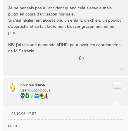
M
e
Je ne pensais pas à l'accident quand cela s'envole mais
s
plutôt en cours d'utilisation normale.
s
Si c'est facilement accessible, un enfant, un chien, un poivrot
a
s'approche et se fait facilement blesser gravement même
g
e
pire.
n
o
NB: j'ai fais une demande àl'INPI pour avoir les coordonnées
n
de M Sarrazin
l
u
0
x
Citer
coucou789456
Grand Econologue
03/10/08, 17:57
M
e
suite
s