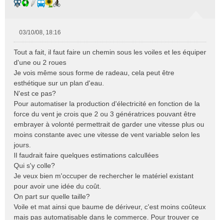
03/10/08, 18:16
M
e
Tout a fait, il faut faire un chemin sous les voiles et les équiper
s
d'une ou 2 roues
s
Je vois même sous forme de radeau, cela peut être
a
esthétique sur un plan d'eau.
g
e
N'est ce pas?
n
Pour automatiser la production d'électricité en fonction de la
o
force du vent je crois que 2 ou 3 génératrices pouvant être
n
embrayer à volonté permettrait de garder une vitesse plus ou
l
moins constante avec une vitesse de vent variable selon les
u
jours.
Il faudrait faire quelques estimations calcullées
Qui s'y colle?
Je veux bien m'occuper de rechercher le matériel existant
pour avoir une idée du coût.
On part sur quelle taille?
Voile et mat ainsi que baume de dériveur, c'est moins coûteux
mais pas automatisable dans le commerce. Pour trouver ce