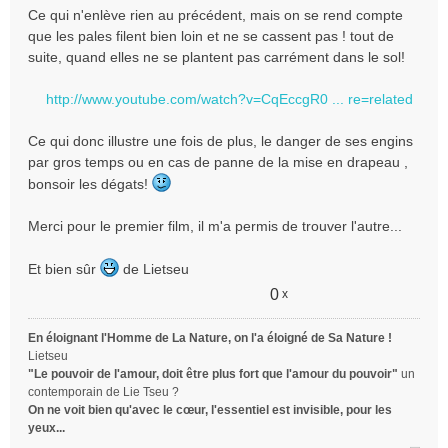
s
Ce qui n'enlève rien au précédent, mais on se rend compte
a
que les pales filent bien loin et ne se cassent pas ! tout de
g
e
suite, quand elles ne se plantent pas carrément dans le sol!
n
o
http://www.youtube.com/watch?v=CqEccgR0 ... re=related
n
l
Ce qui donc illustre une fois de plus, le danger de ses engins
u
par gros temps ou en cas de panne de la mise en drapeau ,
bonsoir les dégats!
Merci pour le premier film, il m'a permis de trouver l'autre...
Et bien sûr
de Lietseu
0
x
En éloignant l'Homme de La Nature, on l'a éloigné de Sa Nature !
Lietseu
"Le pouvoir de l'amour, doit être plus fort que l'amour du pouvoir"
un
contemporain de Lie Tseu ?
On ne voit bien qu'avec le cœur, l'essentiel est invisible, pour les
yeux...