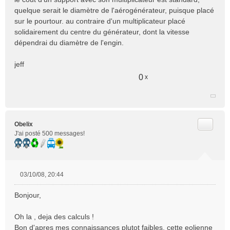
quelque serait le diamètre de l'aérogénérateur, puisque placé
sur le pourtour. au contraire d'un multiplicateur placé
solidairement du centre du générateur, dont la vitesse
dépendrai du diamètre de l'engin.
jeff
0
x
Citer
Obelix
J'ai posté 500 messages!
03/10/08, 20:44
M
e
Bonjour,
s
s
Oh la , deja des calculs !
a
Bon d'apres mes connaissances plutot faibles, cette eolienne
g