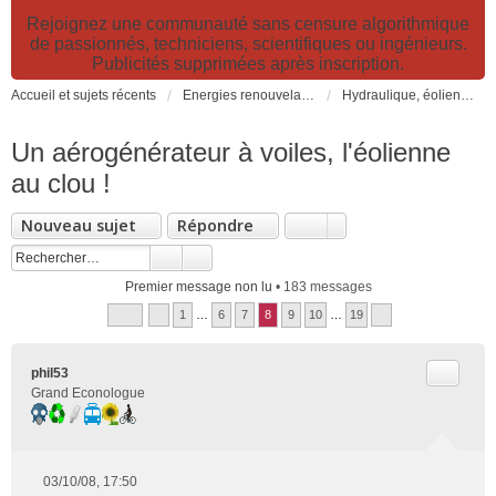
Rejoignez une communauté sans censure algorithmique
de passionnés, techniciens, scientifiques ou ingénieurs.
Publicités supprimées après inscription.
Accueil et sujets récents
Energies renouvelables et fossiles, énergie solaire, biocarburants et changement climatique
Hydraulique, éoliennes, géothermie, énergies marines, biogaz...
Un aérogénérateur à voiles, l'éolienne
au clou !
Nouveau sujet
Répondre
Premier message non lu
• 183 messages
1
…
6
7
8
9
10
…
19
Citer
phil53
Grand Econologue
03/10/08, 17:50