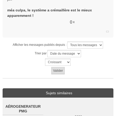
u
méa culpa, le système a crémaillère est le mieux
apparemment !
0
x
Afficher les messages publiés depuis :
Trier par
Sujets similaires
AÉROGENERATEUR
PMG