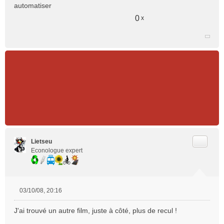
automatiser
a
g
0
x
e
n
o
n
l
u
Citer
Lietseu
Econologue expert
03/10/08, 20:16
M
e
J'ai trouvé un autre film, juste à côté, plus de recul !
s