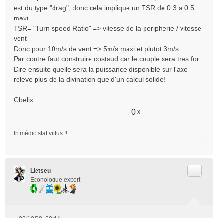
e
est du type "drag", donc cela implique un TSR de 0.3 a 0.5
n
maxi.
o
TSR= "Turn speed Ratio" => vitesse de la peripherie / vitesse
n
vent
l
Donc pour 10m/s de vent => 5m/s maxi et plutot 3m/s
u
Par contre faut construire costaud car le couple sera tres fort.
Dire ensuite quelle sera la puissance disponible sur l'axe
releve plus de la divination que d'un calcul solide!
Obelix
0
x
In médio stat virtus !!
Citer
Lietseu
Econologue expert