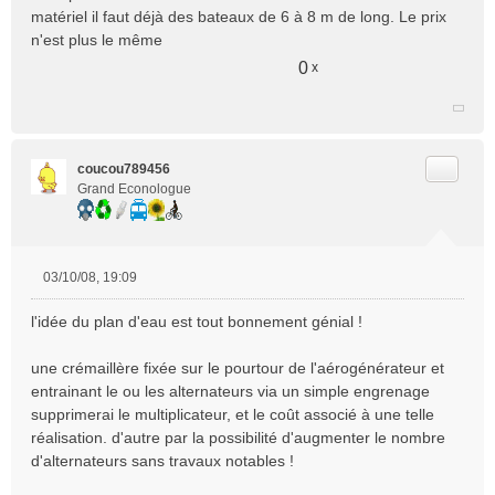
matériel il faut déjà des bateaux de 6 à 8 m de long. Le prix
n'est plus le même
0
x
Citer
coucou789456
Grand Econologue
03/10/08, 19:09
M
e
l'idée du plan d'eau est tout bonnement génial !
s
s
une crémaillère fixée sur le pourtour de l'aérogénérateur et
a
entrainant le ou les alternateurs via un simple engrenage
g
e
supprimerai le multiplicateur, et le coût associé à une telle
n
réalisation. d'autre par la possibilité d'augmenter le nombre
o
d'alternateurs sans travaux notables !
n
l