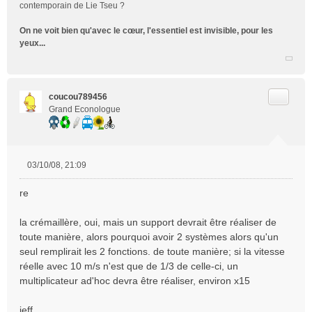
contemporain de Lie Tseu ?
On ne voit bien qu'avec le cœur, l'essentiel est invisible, pour les
yeux...
Citer
coucou789456
Grand Econologue
03/10/08, 21:09
M
e
re
s
s
la crémaillère, oui, mais un support devrait être réaliser de
a
toute manière, alors pourquoi avoir 2 systèmes alors qu'un
g
e
seul remplirait les 2 fonctions. de toute manière; si la vitesse
n
réelle avec 10 m/s n'est que de 1/3 de celle-ci, un
o
multiplicateur ad'hoc devra être réaliser, environ x15
n
l
jeff