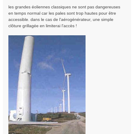
s
les grandes éoliennes classiques ne sont pas dangereuses
a
en temps normal car les pales sont trop hautes pour être
g
e
accessible. dans le cas de l'aérogénérateur, une simple
n
clôture grillagée en limiterai l'accès !
o
n
l
u