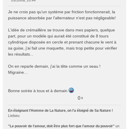
03/10/08, 20:44
M
e
Je ne crois pas qu'un système par friction fonctionnerait, la
s
puissance absorbée par l'alternateur n'est pas négligeable!
s
a
L'idée de crémaillère se trouve dans mes papiers, quelque
g
e
part, pour un modèle qui aurait été constitué de 8 tours
n
cylindrique disposée en cercle et prenant chacune le vent à
o
sa guise, j'ai fait une maquette, mais trop petite pour vérifier
n
les résultats...
l
u
On en reparle demain, j'ai la tête comme un seau !
Migraine…
Bonne soirée à tous et à demain
0
x
En éloignant l'Homme de La Nature, on l'a éloigné de Sa Nature !
Lietseu
"Le pouvoir de l'amour, doit être plus fort que l'amour du pouvoir"
un