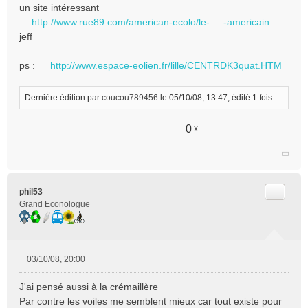
un site intéressant
u
http://www.rue89.com/american-ecolo/le- ... -americain
jeff
ps :
http://www.espace-eolien.fr/lille/CENTRDK3quat.HTM
Dernière édition par
coucou789456
le 05/10/08, 13:47, édité 1 fois.
0
x
Citer
phil53
Grand Econologue
03/10/08, 20:00
M
e
J'ai pensé aussi à la crémaillère
s
Par contre les voiles me semblent mieux car tout existe pour
s