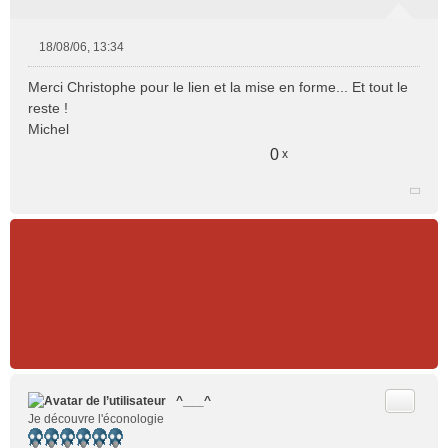
18/08/06, 13:34
M
e
Merci Christophe pour le lien et la mise en forme... Et tout le
s
reste !
s
Michel
a
g
0
x
e
n
o
n
l
u
Citer
^___^
Je découvre l'éconologie