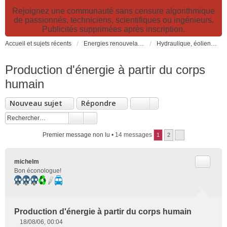
Rejoignez une communauté sans censure algorithmique
de passionnés, techniciens, scientifiques ou ingénieurs.
Publicités supprimées après inscription.
Accueil et sujets récents
Energies renouvelables et fossiles, énergie solaire, biocarburants et changement climatique
Hydraulique, éoliennes, géothermie, énergies marines, biogaz...
Production d'énergie à partir du corps
humain
Nouveau sujet
Répondre
Premier message non lu
• 14 messages
1
2
Citer
michelm
Bon éconologue!
Production d'énergie à partir du corps humain
18/08/06, 00:04