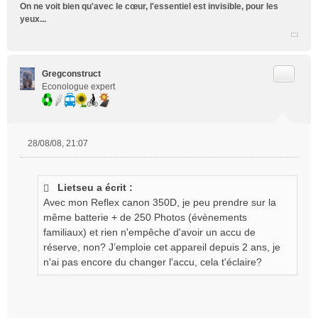
On ne voit bien qu'avec le cœur, l'essentiel est invisible, pour les
yeux...
Citer
Gregconstruct
Econologue expert
28/08/08, 21:07
M
e
s
Lietseu a écrit :
s
Avec mon Reflex canon 350D, je peu prendre sur la
a
g
même batterie + de 250 Photos (évènements
e
familiaux) et rien n'empêche d'avoir un accu de
n
réserve, non? J’emploie cet appareil depuis 2 ans, je
o
n'ai pas encore du changer l'accu, cela t'éclaire?
n
l
u