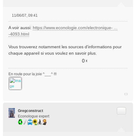
11/06/07, 09:41
M
e
A voir aussi:
https://www.econologie.com/electronique- ...
s
-4093.html
s
a
Vous trouverez notamment les sources d'informations pour
g
e
chaque appareil si vous voulez en savoir plus.
n
0
x
o
n
En route pour la joie ^___^ !!!
l
u
Citer
Gregconstruct
Econologue expert