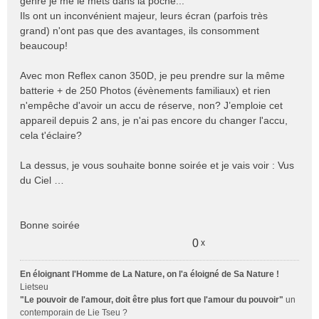
genre je me le mets dans la poche...
Ils ont un inconvénient majeur, leurs écran (parfois très
grand) n'ont pas que des avantages, ils consomment
beaucoup!
Avec mon Reflex canon 350D, je peu prendre sur la même
batterie + de 250 Photos (évènements familiaux) et rien
n'empêche d'avoir un accu de réserve, non? J’emploie cet
appareil depuis 2 ans, je n'ai pas encore du changer l'accu,
cela t'éclaire?
La dessus, je vous souhaite bonne soirée et je vais voir : Vus
du Ciel …
Bonne soirée
0
x
En éloignant l'Homme de La Nature, on l'a éloigné de Sa Nature !
Lietseu
"Le pouvoir de l'amour, doit être plus fort que l'amour du pouvoir"
un
contemporain de Lie Tseu ?