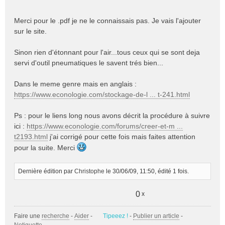
Merci pour le .pdf je ne le connaissais pas. Je vais l'ajouter
sur le site.
Sinon rien d'étonnant pour l'air...tous ceux qui se sont deja
servi d'outil pneumatiques le savent trés bien...
Dans le meme genre mais en anglais :
https://www.econologie.com/stockage-de-l ... t-241.html
Ps : pour le liens long nous avons décrit la procédure à suivre
ici :
https://www.econologie.com/forums/creer-et-m ...
t2193.html
j'ai corrigé pour cette fois mais faites attention
pour la suite. Merci
Dernière édition par
Christophe
le 30/06/09, 11:50, édité 1 fois.
0
x
Faire une
recherche
-
Aider
-
Tipeeez !
-
Publier un article
-