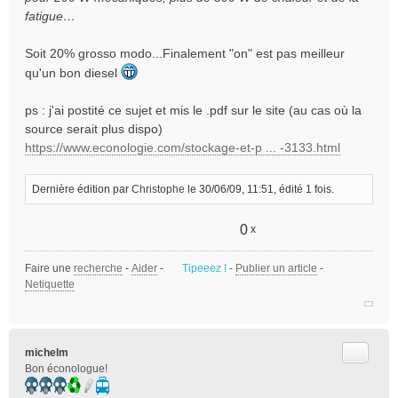
fatigue…
Soit 20% grosso modo...Finalement "on" est pas meilleur
qu'un bon diesel
ps : j'ai postité ce sujet et mis le .pdf sur le site (au cas où la
source serait plus dispo)
https://www.econologie.com/stockage-et-p ... -3133.html
Dernière édition par
Christophe
le 30/06/09, 11:51, édité 1 fois.
0
x
Faire une
recherche
-
Aider
-
Tipeeez !
-
Publier un article
-
Netiquette
Citer
michelm
Bon éconologue!