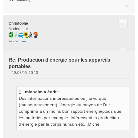
Citer
Christophe
Modérateur
Re: Production d'énergie pour les appareils
portables
18/08/06, 10:13
M
e
s
michelm a écrit :
s
Des informations intéressantes où j'ai vu que
a
g
(malheureusement) l'énergie au moyen de l'air
e
comprimé a un moins bon rapport énergie/poids que
n
les batteries par exemple. Intéressant la production
o
d'énergie par le corps humain etc...Michel
n
l
u