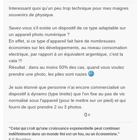
e
Interessant quoi qu'un peu trop technique pour mes maigres
s
souvenirs de physique.
s
a
Savez-vous s'il existe un dispositif de ce type adaptable sur
g
e
un appareil photo numérique ?
n
En effet, si ce type d'appareil fait faire de nombreuses
o
économies sur les développements, au niveau consomation
n
electrique, par rapport à un équivalent argentique, c'est la
l
cata !!!
u
Résultat : dans au moins 50% des cas, quand vous voulez
prendre une photo, les piles sont nazes
Je suis étonné que personne n'ai encore commercialisé un
dispositif à dynamo (type tirette) que l'on fixe au pas de vis
normalisé sous l'appareil (pour le mettre sur un pied) et qui
fourni de quoi prendre 2 ou 3 photos.
0
x
"Celui qui croit qu'une croissance exponentielle peut continuer
indéfiniment dans un monde fini est un fou, ou un économiste."
K.E.Boulding