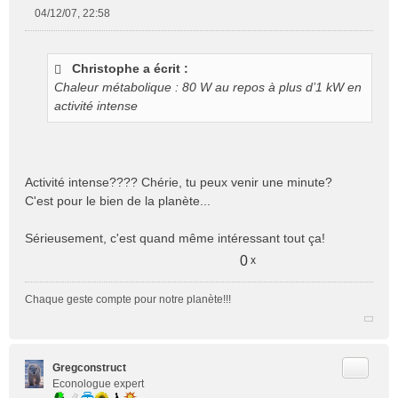
04/12/07, 22:58
M
e
s
Christophe a écrit :
s
Chaleur métabolique : 80 W au repos à plus d’1 kW en
a
g
activité intense
e
n
o
n
Activité intense???? Chérie, tu peux venir une minute?
l
C'est pour le bien de la planète...
u
Sérieusement, c'est quand même intéressant tout ça!
0
x
Chaque geste compte pour notre planète!!!
Citer
Gregconstruct
Econologue expert