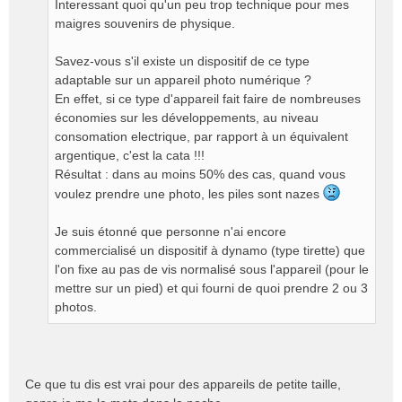
Interessant quoi qu'un peu trop technique pour mes
a
g
maigres souvenirs de physique.
e
n
Savez-vous s'il existe un dispositif de ce type
o
adaptable sur un appareil photo numérique ?
n
En effet, si ce type d'appareil fait faire de nombreuses
l
économies sur les développements, au niveau
u
consomation electrique, par rapport à un équivalent
argentique, c'est la cata !!!
Résultat : dans au moins 50% des cas, quand vous
voulez prendre une photo, les piles sont nazes
Je suis étonné que personne n'ai encore
commercialisé un dispositif à dynamo (type tirette) que
l'on fixe au pas de vis normalisé sous l'appareil (pour le
mettre sur un pied) et qui fourni de quoi prendre 2 ou 3
photos.
Ce que tu dis est vrai pour des appareils de petite taille,