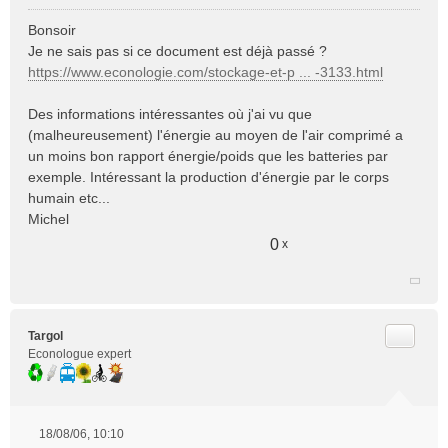
M
e
Bonsoir
s
Je ne sais pas si ce document est déjà passé ?
s
https://www.econologie.com/stockage-et-p ... -3133.html
a
g
e
Des informations intéressantes où j'ai vu que
n
(malheureusement) l'énergie au moyen de l'air comprimé a
o
un moins bon rapport énergie/poids que les batteries par
n
exemple. Intéressant la production d'énergie par le corps
l
humain etc...
u
Michel
0
x
Citer
Targol
Econologue expert
18/08/06, 10:10
M