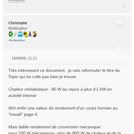
Netiquette
Citer
Christophe
Modérateur
18/08/06, 11:11
M
e
Trés intéressant ce document...je vais reformuler le titre du
s
Topic qui ne colle pas bien je trouve.
s
a
Chaleur métabolique : 80 W au repos à plus d’1 kW en
g
e
activité intense
n
o
Ahh enfin une valeur du rendement d'un corps humain au
n
"travail" page 4.
l
u
Mais faible rendement de conversion mécanique :
pour 200 W mécaniques, plus de 800 W de chaleur et de la