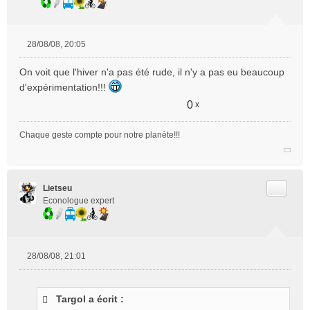
28/08/08, 20:05
M
e
On voit que l'hiver n'a pas été rude, il n'y a pas eu beaucoup
s
d'expérimentation!!!
s
a
0
x
g
e
Chaque geste compte pour notre planète!!!
n
o
n
l
Citer
Lietseu
u
Econologue expert
28/08/08, 21:01
M
e
s
Targol a écrit :
s