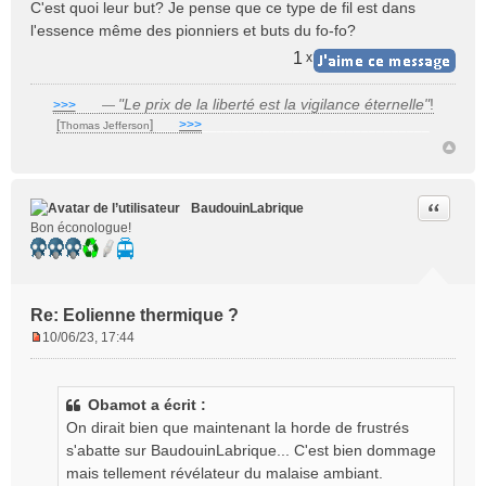
e
C'est quoi leur but? Je pense que ce type de fil est dans
n
l'essence même des pionniers et buts du fo-fo?
o
1
x
n
l
u
"Le prix de la liberté est la vigilance éternelle"
!
>>>
___
—
[
]
___
>>>
______________________________
Thomas Jefferson
Citer
BaudouinLabrique
Bon éconologue!
Re: Eolienne thermique ?
10/06/23, 17:44
M
e
s
Obamot a écrit :
s
On dirait bien que maintenant la horde de frustrés
a
g
s'abatte sur BaudouinLabrique... C'est bien dommage
e
mais tellement révélateur du malaise ambiant.