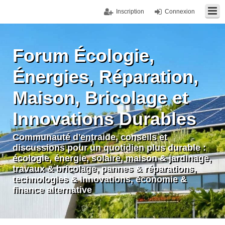
Inscription
Connexion
Forum Écologie,
Énergies, Réparation,
Maison, Bricolage et
Innovations Durables
Communauté d'entraide, conseils et
discussions pour un quotidien plus durable :
écologie, énergie, solaire, maison & jardinage,
travaux & bricolage, pannes & réparations,
technologies & innovations, économie &
finance alternative