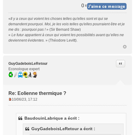
0
x
«
Il y a ceux qui voient les choses telles qu'elles sont et qui se
demandent pourquoi. Moi, je les vois telles qu'elles pourraient être et je
me dis : pourquoi pas !
» (Sir Bernard Shaw)
«
Le futur appartient à ceux qui voient les possibilités avant qu’elles ne
deviennent évidentes.
» (Théodore Levitt).
Citer
GuyGadeboisLeRetour
Econologue expert
Re: Eolienne thermique ?
10/06/23, 17:12
M
e
s
BaudouinLabrique a écrit :
s
a
GuyGadeboisLeRetour a écrit :
g