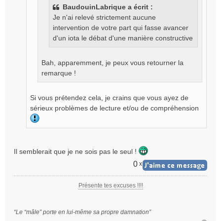
e
BaudouinLabrique a écrit :
n
Je n'ai relevé strictement aucune
o
intervention de votre part qui fasse avancer
n
l
d'un iota le débat d'une manière constructive
u
Bah, apparemment, je peux vous retourner la
remarque !
Si vous prétendez cela, je crains que vous ayez de
sérieux problèmes de lecture et/ou de compréhension
Il semblerait que je ne sois pas le seul !
0
x
Présente tes excuses !!!!
“Le “mâle” porte en lui-même sa propre damnation”