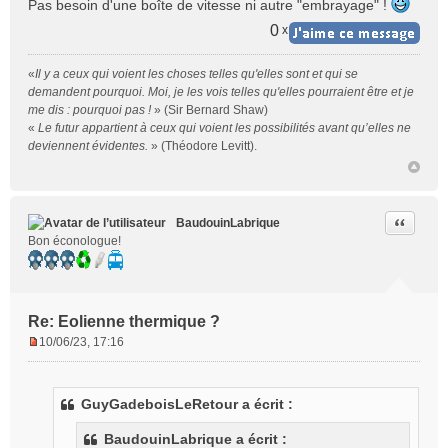
Pas besoin d'une boîte de vitesse ni autre "embrayage" !
0
x
«
Il y a ceux qui voient les choses telles qu'elles sont et qui se
demandent pourquoi. Moi, je les vois telles qu'elles pourraient être et je
me dis : pourquoi pas !
» (Sir Bernard Shaw)
«
Le futur appartient à ceux qui voient les possibilités avant qu’elles ne
deviennent évidentes.
» (Théodore Levitt).
Citer
BaudouinLabrique
Bon éconologue!
Re: Eolienne thermique ?
10/06/23, 17:16
M
e
s
GuyGadeboisLeRetour a écrit :
s
a
BaudouinLabrique a écrit :
g