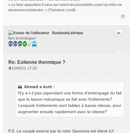
«
Le futur appartient à ceux qui voient les possibilités avant qu’elles ne
deviennent évidentes.
» (Théodore Levitt).
Citer
BaudouinLabrique
Bon éconologue!
Re: Eolienne thermique ?
10/06/23, 17:20
M
e
s
Ahmed a écrit :
s
N'y a-t-il pas cependant une forme d'embrayage du fait
a
g
que la liaison mécanique se fait avec frottements?
e
Lesquels frottements sont faibles à basse vitesse, pour
n
augmenter ensuite rapidement avec la vitesse?
o
n
l
P.S. Le couple exercé par le rotor Savonius est élevé (cf.
u