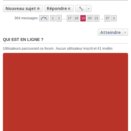
Nouveau sujet
Répondre
364 messages
1
…
17
18
19
20
21
…
37
Atteindre
QUI EST EN LIGNE ?
Utilisateurs parcourant ce forum : Aucun utilisateur inscrit et 41 invités