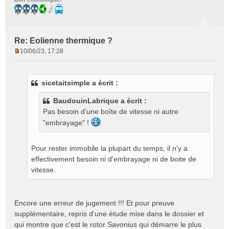
Re: Eolienne thermique ?
10/06/23, 17:28
M
e
s
sicetaitsimple a écrit :
s
a
BaudouinLabrique a écrit :
g
Pas besoin d'une boîte de vitesse ni autre
e
n
"embrayage" !
o
n
Pour rester immobile la plupart du temps, il n'y a
l
effectivement besoin ni d'embrayage ni de boite de
u
vitesse.
Encore une erreur de jugement !!! Et pour preuve
supplémentaire, repris d'une étude mise dans le dossier et
qui montre que c'est le rotor Savonius qui démarre le plus