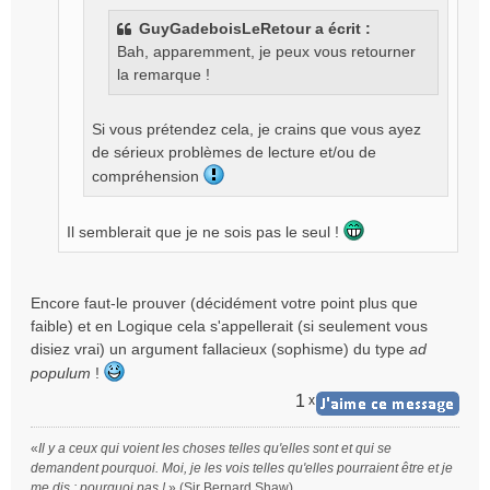
e
GuyGadeboisLeRetour a écrit :
n
Bah, apparemment, je peux vous retourner
o
la remarque !
n
l
u
Si vous prétendez cela, je crains que vous ayez
de sérieux problèmes de lecture et/ou de
compréhension
Il semblerait que je ne sois pas le seul !
Encore faut-le prouver (décidément votre point plus que
faible) et en Logique cela s'appellerait (si seulement vous
disiez vrai) un argument fallacieux (sophisme) du type
ad
populum
!
1
x
«
Il y a ceux qui voient les choses telles qu'elles sont et qui se
demandent pourquoi. Moi, je les vois telles qu'elles pourraient être et je
me dis : pourquoi pas !
» (Sir Bernard Shaw)