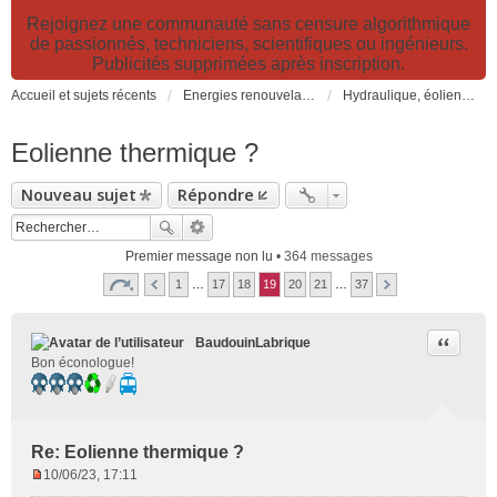
Rejoignez une communauté sans censure algorithmique
de passionnés, techniciens, scientifiques ou ingénieurs.
Publicités supprimées après inscription.
Accueil et sujets récents
Energies renouvelables et fossiles, énergie solaire, biocarburants et changement climatique
Hydraulique, éoliennes, géothermie, énergies marines, biogaz...
Eolienne thermique ?
Nouveau sujet
Répondre
Premier message non lu
• 364 messages
1
…
17
18
19
20
21
…
37
Citer
BaudouinLabrique
Bon éconologue!
Re: Eolienne thermique ?
10/06/23, 17:11
M