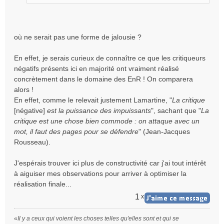
n
o
n
l
où ne serait pas une forme de jalousie ?
u
En effet, je serais curieux de connaître ce que les critiqueurs
négatifs présents ici en majorité ont vraiment réalisé
concrètement dans le domaine des EnR ! On comparera
alors !
En effet, comme le relevait justement Lamartine, "
La critique
[négative]
est la puissance des impuissants
", sachant que "
La
critique est une chose bien commode : on attaque avec un
mot, il faut des pages pour se défendre
" (Jean-Jacques
Rousseau).
J'espérais trouver ici plus de constructivité car j'ai tout intérêt
à aiguiser mes observations pour arriver à optimiser la
réalisation finale...
1
x
«
Il y a ceux qui voient les choses telles qu'elles sont et qui se