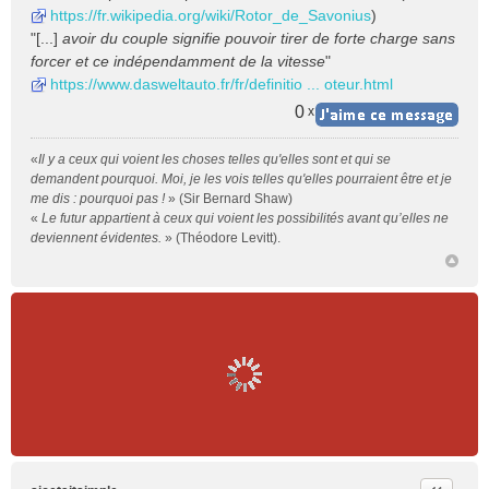
https://fr.wikipedia.org/wiki/Rotor_de_Savonius
)
"[...]
avoir du couple signifie pouvoir tirer de forte charge sans
forcer et ce indépendamment de la vitesse
"
https://www.dasweltauto.fr/fr/definitio ... oteur.html
0
x
«
Il y a ceux qui voient les choses telles qu'elles sont et qui se
demandent pourquoi. Moi, je les vois telles qu'elles pourraient être et je
me dis : pourquoi pas !
» (Sir Bernard Shaw)
«
Le futur appartient à ceux qui voient les possibilités avant qu’elles ne
deviennent évidentes.
» (Théodore Levitt).