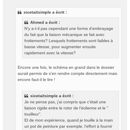
e
s
sicetaitsimple a écrit :
s
a
Ahmed a écrit :
g
N'y a-t-il pas cependant une forme d'embrayage
e
du fait que la liaison mécanique se fait avec
n
o
frottements? Lesquels frottements sont faibles à
n
basse vitesse, pour augmenter ensuite
l
rapidement avec la vitesse?
u
Encore une fois, le schéma en grand dans le dossier
aurait permis de s'en rendre compte directement mais
encore faut-il le lire !
sicetaitsimple a écrit :
Je ne pense pas, j'ai compris que c'était une
liaison rigide entre le rotor de l'éolienne et le "
touilleur".
Et de mon expérience, quand je touille à la main
un pot de peinture par exemple, l'effort à fournir