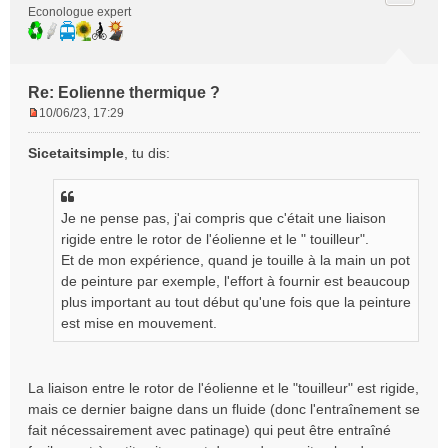
Econologue expert
Re: Eolienne thermique ?
10/06/23, 17:29
M
e
Sicetaitsimple
, tu dis:
s
s
a
g
Je ne pense pas, j'ai compris que c'était une liaison
e
rigide entre le rotor de l'éolienne et le " touilleur".
n
Et de mon expérience, quand je touille à la main un pot
o
de peinture par exemple, l'effort à fournir est beaucoup
n
plus important au tout début qu'une fois que la peinture
l
est mise en mouvement.
u
La liaison entre le rotor de l'éolienne et le "touilleur" est rigide,
mais ce dernier baigne dans un fluide (donc l'entraînement se
fait nécessairement avec patinage) qui peut être entraîné