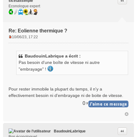
Citer
sicetaitsimple
Econologue expert
Re: Eolienne thermique ?
10/06/23, 17:22
M
e
s
BaudouinLabrique a écrit :
s
Pas besoin d'une boîte de vitesse ni autre
a
g
"embrayage" !
e
n
o
Pour rester immobile la plupart du temps, il n'y a
n
effectivement besoin ni d'embrayage ni de boite de vitesse.
l
u
0
x
Citer
BaudouinLabrique
Bon éconologue!