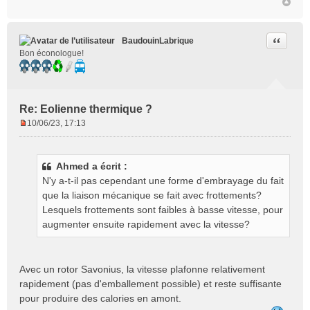
Citer
BaudouinLabrique
Bon éconologue!
Re: Eolienne thermique ?
10/06/23, 17:13
M
e
s
Ahmed a écrit :
s
N'y a-t-il pas cependant une forme d'embrayage du fait
a
g
que la liaison mécanique se fait avec frottements?
e
Lesquels frottements sont faibles à basse vitesse, pour
n
augmenter ensuite rapidement avec la vitesse?
o
n
l
Avec un rotor Savonius, la vitesse plafonne relativement
u
rapidement (pas d'emballement possible) et reste suffisante
pour produire des calories en amont.