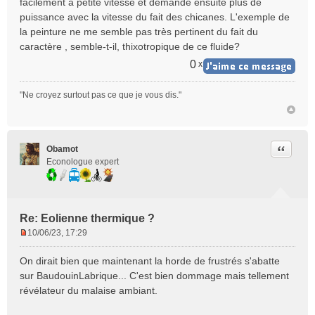
facilement à petite vitesse et demande ensuite plus de
puissance avec la vitesse du fait des chicanes. L'exemple de
la peinture ne me semble pas très pertinent du fait du
caractère , semble-t-il, thixotropique de ce fluide?
0
x
"Ne croyez surtout pas ce que je vous dis."
Citer
Obamot
Econologue expert
Re: Eolienne thermique ?
10/06/23, 17:29
M
e
On dirait bien que maintenant la horde de frustrés s'abatte
s
sur BaudouinLabrique... C'est bien dommage mais tellement
s
révélateur du malaise ambiant.
a
g