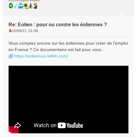
Econologue expert
Re: Eolien : pour ou contre les éoliennes ?
10/06/21, 01:08
M
e
Vous comptez encore sur les éoliennes pour créer de l'emploi
s
en France ? Ce documentaire est fait pour vous :
s
https://eoliennes-lefilm.com/
a
g
e
n
o
n
l
u