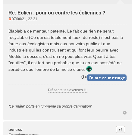
Re: Eolien : pour ou contre les éoliennes ?
07/06/21, 22:21
M
e
Blablabla de menteur patenté. Le fait que rien ne serait
s
recyclable (Ce qui est totalement faux, du reste) n'est pas la
s
faute aux écologistes mais aux pouvoirs public et aux
a
industriels qui les construisent et qui font leur beurre avec.
g
e
Médite là dessus, c'est on ne peut plus vrai. Quant à tes
n
"couilles", il est fort peu probable que tu en eus possédé ne
o
serait-ce que l'ombre de la moitié d'une.
n
0
x
l
u
Présente tes excuses !!!!
“Le “mâle” porte en lui-même sa propre damnation”
Citer
izentrop