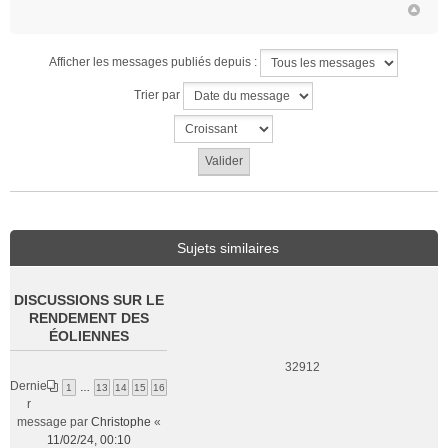
n
o
n
l
Afficher les messages publiés depuis :
u
Trier par
Sujets similaires
DISCUSSIONS SUR LE
RENDEMENT DES
ÉOLIENNES
32912
Dernie
1
…
13
14
15
16
r
message par
Christophe
«
11/02/24, 00:10