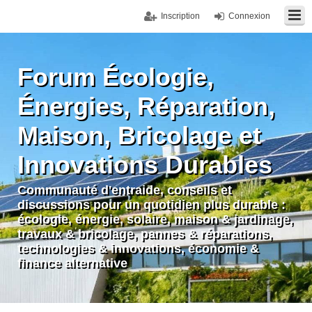
Inscription
Connexion
Forum Écologie,
Énergies, Réparation,
Maison, Bricolage et
Innovations Durables
Communauté d'entraide, conseils et
discussions pour un quotidien plus durable :
écologie, énergie, solaire, maison & jardinage,
travaux & bricolage, pannes & réparations,
technologies & innovations, économie &
finance alternative