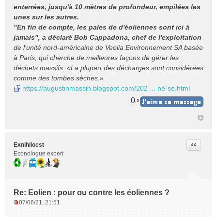
enterrées, jusqu'à 10 mètres de profondeur, empilées les
unes sur les autres.
"En fin de compte, les pales de d'éoliennes sont ici à
jamais", a déclaré Bob Cappadona, chef de l'exploitation
de l'unité nord-américaine de Veolia Environnement SA basée
à Paris, qui cherche de meilleures façons de gérer les
déchets massifs. «La plupart des décharges sont considérées
comme des tombes sèches
.»
https://augustinmassin.blogspot.com/202 ... ne-se.html
0
x
Citer
Exnihiloest
Econologue expert
Re: Eolien : pour ou contre les éoliennes ?
07/06/21, 21:51
M