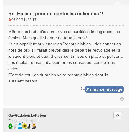
Re: Eolien : pour ou contre les éoliennes ?
07/06/21, 22:17
M
e
Même pas foutu d'assumer vos absurdités idéologiques, les
s
écolos. Mais quelle bande de faux-jetons !
s
Ils en appellent aux énergies "renouvelables", des conneries
a
hors de prix s'il fallait prévoir dès le départ le recyclage et ils
g
e
le savent bien, et quand elles sont mises en place et polluent,
n
nos écolos refusent d'assumer les conséquences de leurs
o
actes.
n
C'est de couilles durables voire renouvelables dont ils
l
auraient besoin !
u
0
x
Citer
GuyGadeboisLeRetour
Econologue expert