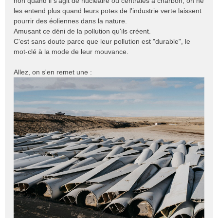
non quand il s'agit de nucléaire ou centrales à charbon, on ne
s
les entend plus quand leurs potes de l'industrie verte laissent
a
pourrir des éoliennes dans la nature.
g
e
Amusant ce déni de la pollution qu'ils créent.
n
C'est sans doute parce que leur pollution est "durable", le
o
mot-clé à la mode de leur mouvance.
n
l
Allez, on s'en remet une :
u