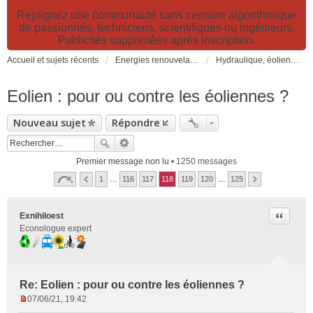
Rejoignez une communauté sans censure algorithmique
de passionnés, techniciens, scientifiques ou ingénieurs.
Publicités supprimées après inscription.
Accueil et sujets récents
Energies renouvelables et fossiles, énergie solaire, biocarburants et changement climatique
Hydraulique, éoliennes, géothermie, énergies marines, biogaz...
Eolien : pour ou contre les éoliennes ?
Nouveau sujet
Répondre
Premier message non lu
• 1250 messages
1
…
116
117
118
119
120
…
125
Citer
Exnihiloest
Econologue expert
Re: Eolien : pour ou contre les éoliennes ?
07/06/21, 19:42
M