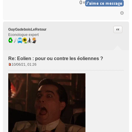
0
x
Citer
GuyGadeboisLeRetour
Econologue expert
Re: Eolien : pour ou contre les éoliennes ?
10/06/21, 01:26
M
e
s
s
a
g
e
n
o
n
l
u