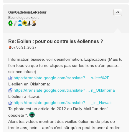
Citer
GuyGadeboisLeRetour
Econologue expert
Re: Eolien : pour ou contre les éoliennes ?
07/06/21, 20:27
M
e
Information biaisée, voir désinformation. Explications (Mais tu
s
t'en fous vu que tu ne cliques pas sur les liens qu'on poste....
s
science infuse):
a
https://translate.google.com/translate? ... s-litte%2F
g
e
L'éolien en Oklahoma:
n
https://translate.google.com/translate? ... n_Oklahoma
o
L'éolien à Hawaï:
n
https://translate.google.com/translate? ... _in_Hawaii
l
Ta photo est un article de 2012 du Daily Mail "un rien"
u
obsolète *.
Alors tes vidéos montrant des vieilles éolienne de plus de
trente ans, hein... après c'est sûr qu'on peut trouver à redire