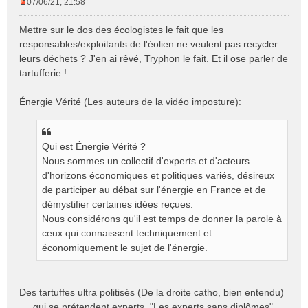
07/06/21, 21:58
M
e
Mettre sur le dos des écologistes le fait que les
s
responsables/exploitants de l'éolien ne veulent pas recycler
s
leurs déchets ? J'en ai rêvé, Tryphon le fait. Et il ose parler de
a
tartufferie !
g
e
n
Énergie Vérité (Les auteurs de la vidéo imposture):
o
n
l
Qui est Énergie Vérité ?
u
Nous sommes un collectif d'experts et d'acteurs
d'horizons économiques et politiques variés, désireux
de participer au débat sur l'énergie en France et de
démystifier certaines idées reçues.
Nous considérons qu'il est temps de donner la parole à
ceux qui connaissent techniquement et
économiquement le sujet de l'énergie.
Des tartuffes ultra politisés (De la droite catho, bien entendu)
.... qui se prétendent experts. "Les experts sans diplômes",