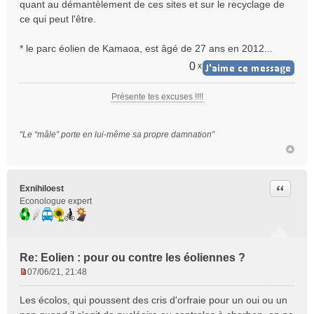
quant au démantèlement de ces sites et sur le recyclage de
ce qui peut l'être.
* le parc éolien de Kamaoa, est âgé de 27 ans en 2012...
0
x
Présente tes excuses !!!!
“Le “mâle” porte en lui-même sa propre damnation”
Citer
Exnihiloest
Econologue expert
Re: Eolien : pour ou contre les éoliennes ?
07/06/21, 21:48
M
e
Les écolos, qui poussent des cris d'orfraie pour un oui ou un
s