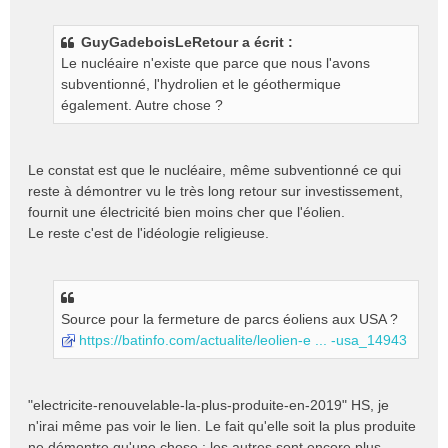
e
s
GuyGadeboisLeRetour a écrit :
s
Le nucléaire n'existe que parce que nous l'avons
a
g
subventionné, l'hydrolien et le géothermique
e
également. Autre chose ?
n
o
n
Le constat est que le nucléaire, même subventionné ce qui
l
reste à démontrer vu le très long retour sur investissement,
u
fournit une électricité bien moins cher que l'éolien.
Le reste c'est de l'idéologie religieuse.
Source pour la fermeture de parcs éoliens aux USA ?
https://batinfo.com/actualite/leolien-e ... -usa_14943
"electricite-renouvelable-la-plus-produite-en-2019" HS, je
n'irai même pas voir le lien. Le fait qu'elle soit la plus produite
ne démontre qu'une chose : les autres sont encore plus