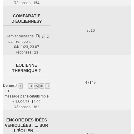
Réponses :
154
COMPARATIF
D'ÉOLIENNES?
8616
Dernier message
1
2
par
izentrop
«
04/11/23, 23:07
Réponses :
13
EOLIENNE
THERMIQUE ?
47149
Dernie
1
…
34
35
36
37
r
message par
sicetaitsimple
«
18/06/23, 12:02
Réponses :
363
ENCORE DES IDÉES
VÉHICULÉES ..... SUR
L'ÉOLIEN ....