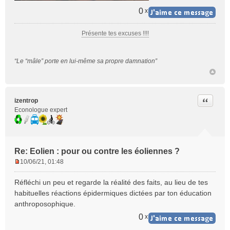
0
x
Présente tes excuses !!!!
“Le “mâle” porte en lui-même sa propre damnation”
Citer
izentrop
Econologue expert
Re: Eolien : pour ou contre les éoliennes ?
10/06/21, 01:48
M
e
Réfléchi un peu et regarde la réalité des faits, au lieu de tes
s
habituelles réactions épidermiques dictées par ton éducation
s
anthroposophique.
a
g
0
x
e