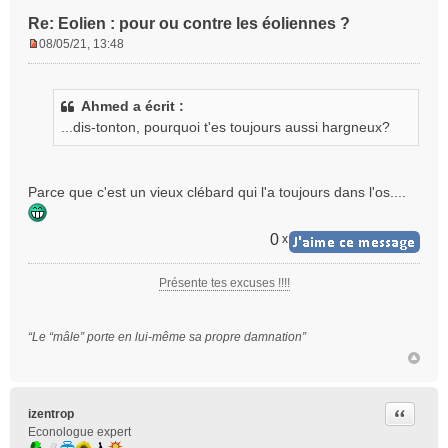
Re: Eolien : pour ou contre les éoliennes ?
08/05/21, 13:48
M
e
s
Ahmed a écrit :
s
...dis-tonton, pourquoi t'es toujours aussi hargneux?
a
g
e
n
Parce que c'est un vieux clébard qui l'a toujours dans l'os....
o
n
l
0
x
u
Présente tes excuses !!!!
“Le “mâle” porte en lui-même sa propre damnation”
Citer
izentrop
Econologue expert