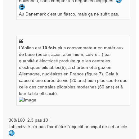
éoliennes, sans compter les dégâts écologiques.
n
l
Au Danemark c'est un fiasco, mais ça ne suffit pas.
u
L’éolien est
10 fois
plus consommateur en matériaux
de base (béton, acier, aluminium, cuivre…) par
quantité d’électricité produite que les centrales
électriques pilotables(6), à charbon et à gaz en
Allemagne, nucléaires en France (figure 7). Cela à
cause d’une durée de vie (20 ans) bien plus courte que
celle des centrales pilotables modernes (60 ans) et à
leur faible efficacité.
368/160=2.3 pas 10 !
l'objectivité n'a pas l'air d'être l'objectif principal de cet article