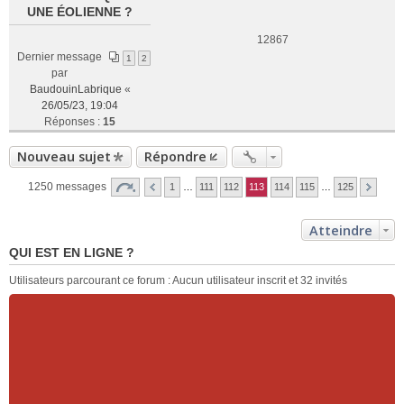
UNE ÉOLIENNE ?
12867
Dernier message
1
2
par
BaudouinLabrique
«
26/05/23, 19:04
Réponses :
15
Nouveau sujet
Répondre
1250 messages
1
…
111
112
113
114
115
…
125
Atteindre
QUI EST EN LIGNE ?
Utilisateurs parcourant ce forum : Aucun utilisateur inscrit et 32 invités