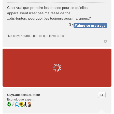
M
e
C'est vrai que prendre les choses pour ce qu'elles
s
apparaissent n'est pas ma tasse de thé.
s
...dis-tonton, pourquoi t'es toujours aussi hargneux?
a
g
0
x
e
n
"Ne croyez surtout pas ce que je vous dis."
o
n
l
u
Citer
GuyGadeboisLeRetour
Econologue expert