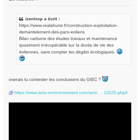
M
e
s
izentrop a écrit :
s
https://www.realahune.fr/construction-exploitation-
a
g
demantelement-des-pars-eoliens
e
Bilan carbone des études travaux et maintenance
n
quasiment irrécupérable sur la durée de vie des
o
éoliennes, sans compter les dégâts écologiques.
n
l
u
oserais tu contester les conclusions du GIEC ?
https://www.actu-environnement.com/ae/n ... 12525.php4