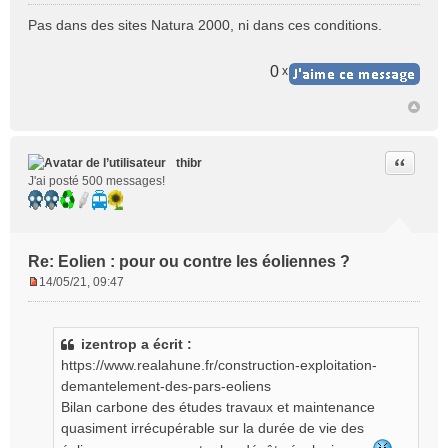
e
Pas dans des sites Natura 2000, ni dans ces conditions.
s
s
a
0
x
g
e
n
o
n
Citer
thibr
l
J'ai posté 500 messages!
u
Re: Eolien : pour ou contre les éoliennes ?
14/05/21, 09:47
M
e
s
izentrop a écrit :
s
https://www.realahune.fr/construction-exploitation-
a
g
demantelement-des-pars-eoliens
e
Bilan carbone des études travaux et maintenance
n
quasiment irrécupérable sur la durée de vie des
o