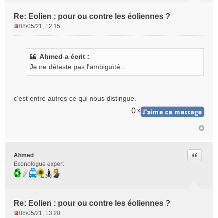
Re: Eolien : pour ou contre les éoliennes ?
08/05/21, 12:15
M
e
s
Ahmed a écrit :
s
Je ne déteste pas l'ambiguïté...
a
g
e
n
c'est entre autres ce qui nous distingue.
o
0
x
n
l
u
Citer
Ahmed
Econologue expert
Re: Eolien : pour ou contre les éoliennes ?
08/05/21, 13:20