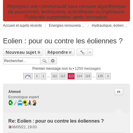
Rejoignez une communauté sans censure algorithmique
de passionnés, techniciens, scientifiques ou ingénieurs.
Publicités supprimées après inscription.
Accueil et sujets récents
Energies renouvelables et fossiles, énergie solaire, biocarburants et changement climatique
Hydraulique, éoliennes, géothermie, énergies marines, biogaz...
Eolien : pour ou contre les éoliennes ?
Nouveau sujet
Répondre
Premier message non lu
• 1250 messages
1
…
111
112
113
114
115
…
125
Citer
Ahmed
Econologue expert
Re: Eolien : pour ou contre les éoliennes ?
06/05/21, 19:03
M