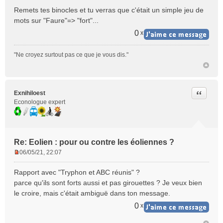
e
Remets tes binocles et tu verras que c'était un simple jeu de
s
mots sur "Faure"=> "fort"...
s
a
0
x
g
e
"Ne croyez surtout pas ce que je vous dis."
n
o
n
l
Citer
Exnihiloest
u
Econologue expert
Re: Eolien : pour ou contre les éoliennes ?
06/05/21, 22:07
M
e
Rapport avec "Tryphon et ABC réunis" ?
s
parce qu'ils sont forts aussi et pas girouettes ? Je veux bien
s
le croire, mais c'était ambiguë dans ton message.
a
g
0
x
e
n