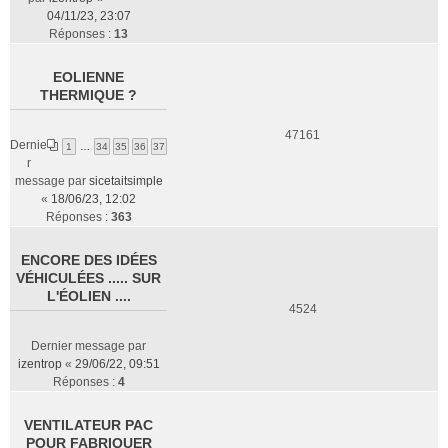
04/11/23, 23:07
Réponses :
13
EOLIENNE
THERMIQUE ?
47161
Dernie
1
…
34
35
36
37
r
message par
sicetaitsimple
«
18/06/23, 12:02
Réponses :
363
ENCORE DES IDÉES
VÉHICULÉES ..... SUR
L'ÉOLIEN ....
4524
Dernier message par
izentrop
«
29/06/22, 09:51
Réponses :
4
VENTILATEUR PAC
POUR FABRIQUER