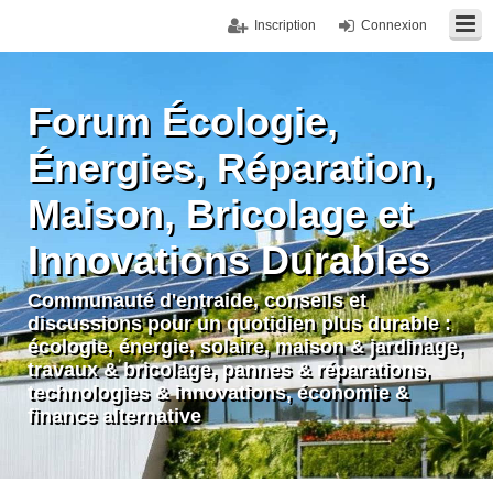
Inscription
Connexion
Forum Écologie,
Énergies, Réparation,
Maison, Bricolage et
Innovations Durables
Communauté d'entraide, conseils et
discussions pour un quotidien plus durable :
écologie, énergie, solaire, maison & jardinage,
travaux & bricolage, pannes & réparations,
technologies & innovations, économie &
finance alternative