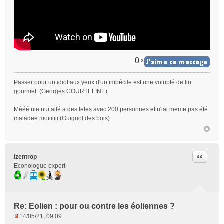
0
x
Passer pour un idiot aux yeux d'un imbécile est une volupté de fin
gourmet. (Georges COURTELINE)
Mééé nie nui allé a des fetes avec 200 personnes et n'iai meme pas été
maladee moiiiiiii (Guignol des bois)
Citer
izentrop
Econologue expert
Re: Eolien : pour ou contre les éoliennes ?
14/05/21, 09:09
M