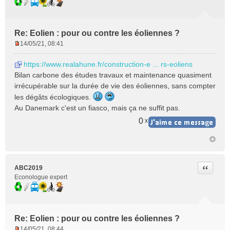
Re: Eolien : pour ou contre les éoliennes ?
14/05/21, 08:41
M
e
https://www.realahune.fr/construction-e ... rs-eoliens
s
Bilan carbone des études travaux et maintenance quasiment
s
irrécupérable sur la durée de vie des éoliennes, sans compter
a
les dégâts écologiques.
g
e
Au Danemark c'est un fiasco, mais ça ne suffit pas.
n
0
x
o
n
l
u
Citer
ABC2019
Econologue expert
Re: Eolien : pour ou contre les éoliennes ?
14/05/21, 08:44