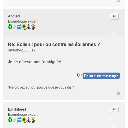
o
n
l
Citer
Ahmed
u
Econologue expert
Re: Eolien : pour ou contre les éoliennes ?
08/05/21, 08:12
M
e
Je ne déteste pas l'ambiguïté...
s
s
a
0
x
g
e
"Ne croyez surtout pas ce que je vous dis."
n
o
n
l
Citer
Exnihiloest
u
Econologue expert