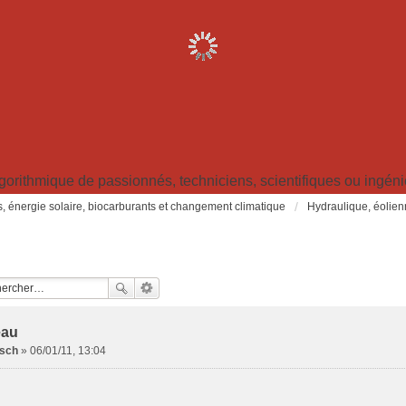
ithmique de passionnés, techniciens, scientifiques ou ingénieu
s, énergie solaire, biocarburants et changement climatique
Hydraulique, éolien
eau
sch
»
06/01/11, 13:04