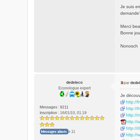
s
Je suis en
a
demande? 
g
e
n
Merci be
o
Bonne jo
n
l
Nonosch
u
dedeleco
par
dede
M
Econologue expert
e
Je découv
s
http://
s
Messages :
9211
http://
a
Inscription :
16/01/10, 01:19
http:/
g
e
http://
n
http://
x 11
o
http://
n