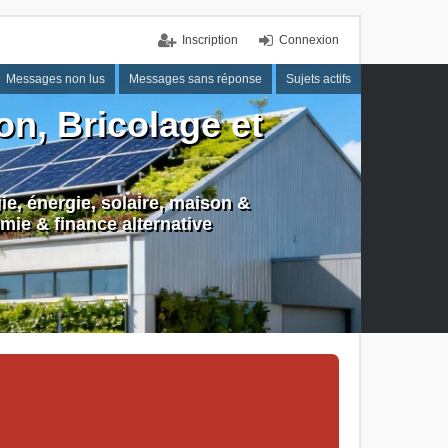
Inscription
Connexion
Messages non lus
Messages sans réponse
Sujets actifs
n, Bricolage et
e, énergie, solaire, maison &
mie & finance alternative