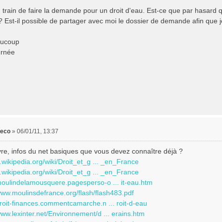
 train de faire la demande pour un droit d'eau. Est-ce que par hasard q
Est-il possible de partager avec moi le dossier de demande afin que j
aucoup
urnée
leco
»
06/01/11, 13:37
re, infos du net basiques que vous devez connaître déjà ?
fr.wikipedia.org/wiki/Droit_et_g ... _en_France
fr.wikipedia.org/wiki/Droit_et_g ... _en_France
/moulindelamousquere.pagesperso-o ... it-eau.htm
www.moulinsdefrance.org/flash/flash483.pdf
droit-finances.commentcamarche.n ... roit-d-eau
www.lexinter.net/Environnement/d ... erains.htm