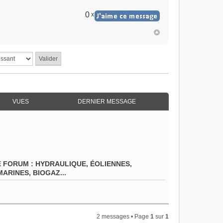
0
x
VUES
DERNIER MESSAGE
E FORUM :
HYDRAULIQUE, ÉOLIENNES,
ARINES, BIOGAZ...
2 messages • Page
1
sur
1