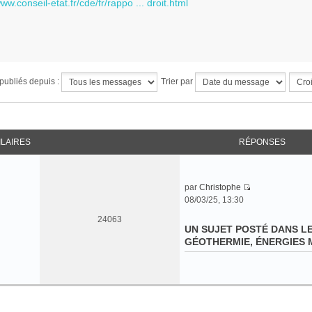
www.conseil-etat.fr/cde/fr/rappo ... droit.html
publiés depuis :
Trier par
ILAIRES
RÉPONSES
par
Christophe
C
08/03/25, 13:30
o
24063
n
UN SUJET POSTÉ DANS L
s
GÉOTHERMIE, ÉNERGIES M
u
l
t
e
r
l