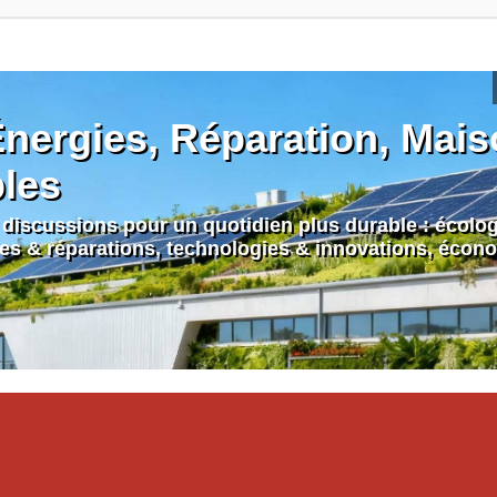
nergies, Réparation, Maiso
bles
discussions pour un quotidien plus durable : écologi
nes & réparations, technologies & innovations, écono