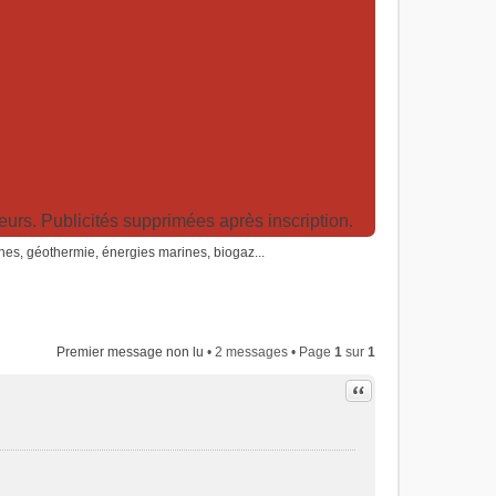
rs. Publicités supprimées après inscription.
nes, géothermie, énergies marines, biogaz...
Premier message non lu
• 2 messages • Page
1
sur
1
Citer