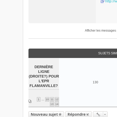
http://
l
u
Afficher les messages 
SUJETS SIM
DERNIÈRE
LIGNE
(DROITE?) POUR
L'EPR
130
FLAMANVILLE?
1
…
10
11
12
13
14
Nouveau sujet
Répondre