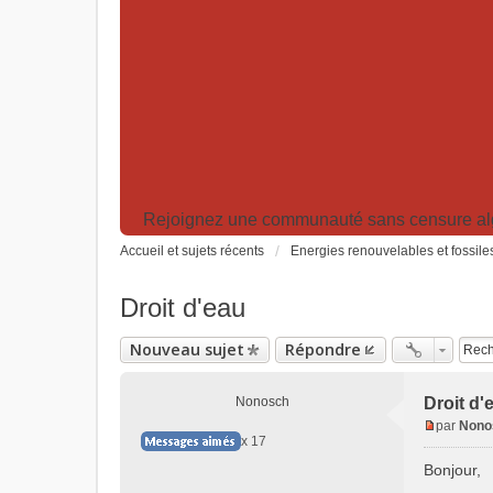
Rejoignez une communauté sans censure algor
Accueil et sujets récents
Energies renouvelables et fossile
Droit d'eau
Nouveau sujet
Répondre
Nonosch
Droit d'
par
Nono
M
x 17
e
Bonjour,
s