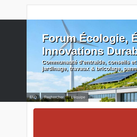
Forum Écologie, É
Innovations Dura
Communauté d'entraide, conseils et 
jardinage, travaux & bricolage, pan
FAQ
Rechercher
L’équipe