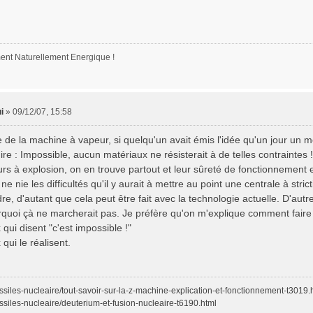
nt Naturellement Energique !
i
»
09/12/07, 15:58
 de la machine à vapeur, si quelqu'un avait émis l'idée qu'un jour un m
re : Impossible, aucun matériaux ne résisterait à de telles contraintes !
rs à explosion, on en trouve partout et leur sûreté de fonctionnement 
e nie les difficultés qu'il y aurait à mettre au point une centrale à stri
re, d'autant que cela peut être fait avec la technologie actuelle. D'autre 
rquoi çà ne marcherait pas. Je préfère qu'on m'explique comment fair
x qui disent "c'est impossible !"
 qui le réalisent.
ssiles-nucleaire/tout-savoir-sur-la-z-machine-explication-et-fonctionnement-t3019.
ssiles-nucleaire/deuterium-et-fusion-nucleaire-t6190.html