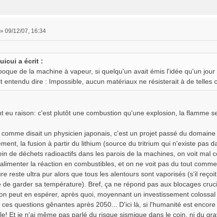
»
09/12/07, 16:34
uicui a écrit :
époque de la machine à vapeur, si quelqu'un avait émis l'idée qu'un jou
it entendu dire : Impossible, aucun matériaux ne résisterait à de telles c
nt eu raison: c'est plutôt une combustion qu'une explosion, la flamme s
 comme disait un physicien japonais, c'est un projet passé du domaine 
ent, la fusion à partir du lithium (source du tritrium qui n'existe pas d
ein de déchets radioactifs dans les parois de la machines, on voit mal 
limenter la réaction en combustibles, et on ne voit pas du tout commen
e reste ultra pur alors que tous les alentours sont vaporisés (s'il reçoi
 de garder sa température). Bref, ça ne répond pas aux blocages cruci
u'on peut en espérer, après quoi, moyennant un investissement colossa
à ces questions gênantes après 2050... D'ici là, si l'humanité est encor
le! Et je n'ai même pas parlé du risque sismique dans le coin, ni du gr