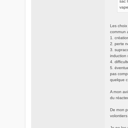
sac 
vape
Les choix 
commun a
1. créatio
2. perte 
3. suprac
induction
4. difficu
5. éventu
pas complè
quelque c
A mon avi
du réacteu
De mon po
volontier
Je ne les