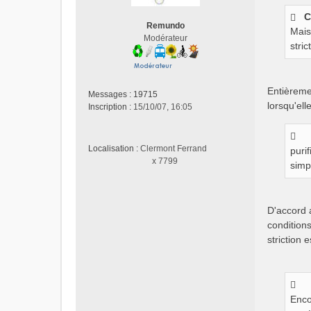
a
g
C
Remundo
e
Mais
Modérateur
n
stric
o
n
l
Entièremen
u
Messages :
19715
lorsqu'ell
Inscription :
15/10/07, 16:05
Localisation :
Clermont Ferrand
puri
x 7799
simp
D'accord a
condition
striction 
Enco