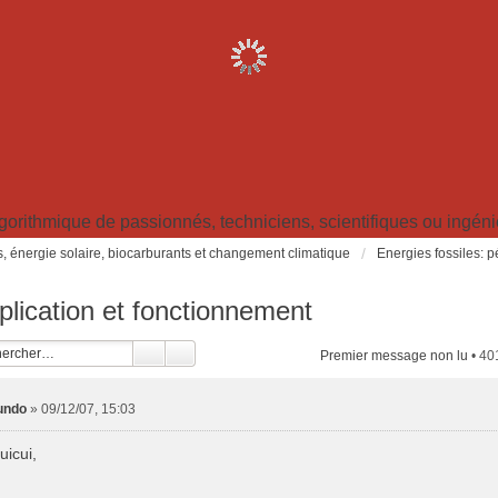
ithmique de passionnés, techniciens, scientifiques ou ingénieu
s, énergie solaire, biocarburants et changement climatique
Energies fossiles: pé
plication et fonctionnement
Premier message non lu
• 40
undo
»
09/12/07, 15:03
uicui,