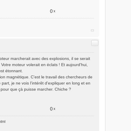
0
x
Citer
oteur marcherait avec des explosions, il se serait
 Votre moteur volerait en éclats ! Et aujourd'hui,
est étonnant.
ction magnétique. C'est le travail des chercheurs de
part, je ne vois l'intérêt d'expliquer en long et en
e pour que çà puisse marcher. Chiche ?
0
x
html