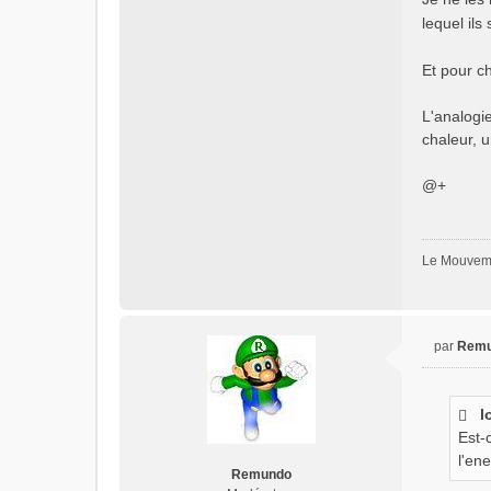
lequel ils
Et pour ch
L'analogie
chaleur, 
@+
Le Mouveme
par
Rem
M
e
s
l
s
Est-
a
g
l'ene
Remundo
e