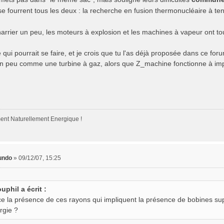
 se fourrent tous les deux : la recherche en fusion thermonucléaire à te
arrier un peu, les moteurs à explosion et les machines à vapeur ont tous
 qui pourrait se faire, et je crois que tu l'as déjà proposée dans ce fo
un peu comme une turbine à gaz, alors que Z_machine fonctionne à im
nt Naturellement Energique !
undo
»
09/12/07, 15:25
ouphil a écrit :
ce la présence de ces rayons qui impliquent la présence de bobines su
rgie ?