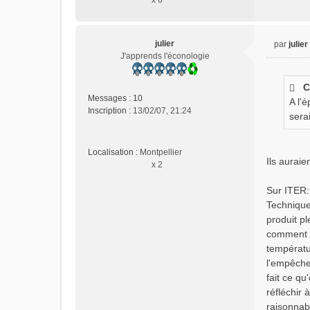
julier
par
julier
M
J'apprends l'éconologie
e
s
C
s
Messages :
10
A l'
a
Inscription :
13/02/07, 21:24
g
sera
e
n
Localisation :
Montpellier
o
Ils auraie
x 2
n
l
Sur ITER:
u
Techniquem
produit pl
comment a
températur
l'empêche
fait ce q
réfléchir 
raisonnab