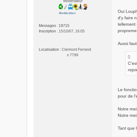
Modérateur
n
o
Oui Louphi
n
d'y faire 
l
tellement
u
Messages :
19715
propremen
Inscription :
15/10/07, 16:05
Aussi fau
Localisation :
Clermont Ferrand
x 7799
C'es
rejoi
Le foncti
pour de l'
Notre mei
Notre mei
Tant que l