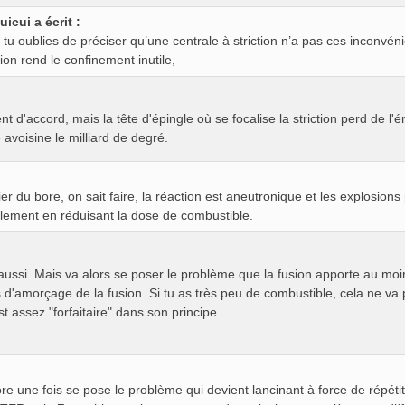
uicui a écrit :
 tu oublies de préciser qu’une centrale à striction n’a pas ces inconvéni
tion rend le confinement inutile,
t d'accord, mais la tête d'épingle où se focalise la striction perd de l'
e avoisine le milliard de degré.
fier du bore, on sait faire, la réaction est aneutronique et les explosio
lement en réduisant la dose de combustible.
ussi. Mais va alors se poser le problème que la fusion apporte au moins
s d'amorçage de la fusion. Si tu as très peu de combustible, cela ne va
est assez "forfaitaire" dans son principe.
re une fois se pose le problème qui devient lancinant à force de répét