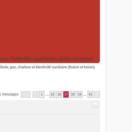
rs. Publicités supprimées après inscription.
trole, gaz, charbon et électricité nucléaire (fission et fusion)
1 messages
1
…
15
16
17
18
19
…
41
Citer