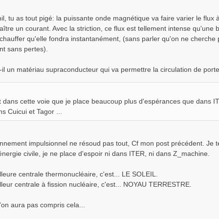
l, tu as tout pigé: la puissante onde magnétique va faire varier le flu
naître un courant. Avec la striction, ce flux est tellement intense qu'une
 chauffer qu'elle fondra instantanément, (sans parler qu'on ne cherche
t sans pertes).
t-il un matériau supraconducteur qui va permettre la circulation de por
t dans cette voie que je place beaucoup plus d'espérances que dans IT
ns Cuicui et Tagor ...
onnement impulsionnel ne résoud pas tout, Cf mon post précédent. Je t
énergie civile, je ne place d'espoir ni dans ITER, ni dans Z_machine.
lleure centrale thermonucléaire, c'est... LE SOLEIL.
lleur centrale à fission nucléaire, c'est... NOYAU TERRESTRE.
'on aura pas compris cela...