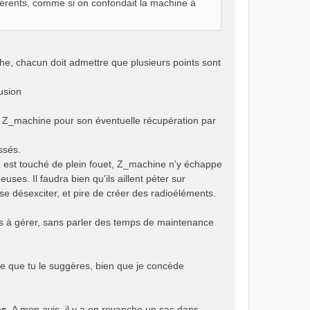
férents, comme si on confondait la machine à
che, chacun doit admettre que plusieurs points sont
fusion
et Z_machine pour son éventuelle récupération par
ssés.
ER est touché de plein fouet, Z_machine n'y échappe
ses. Il faudra bien qu'ils aillent péter sur
e désexciter, et pire de créer des radioéléments.
s à gérer, sans parler des temps de maintenance
he que tu le suggères, bien que je concède
es
. A mon avis, il y a en revanche un sac dans