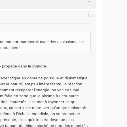
Citer
r un moteur marcherait avec des explosions, il se
ontraintes !
e propage dans le cylindre.
scientifique au domaine politique et diplomatique.
ans la nature) est peu intéressante, la réaction
comment récupérer l'énergie, on voit très mal
t faire en sorte que le plasma à ultra-haute
t des impuretés, il se met à rayonner ce qui
aux, ça sert juste à prouver qu'un gros tokamak
l même à l'échelle mondiale, on se promet de
e présente, c'est qu'elle sera devenue plus
ave danger du tritium stocké en grandes quantités