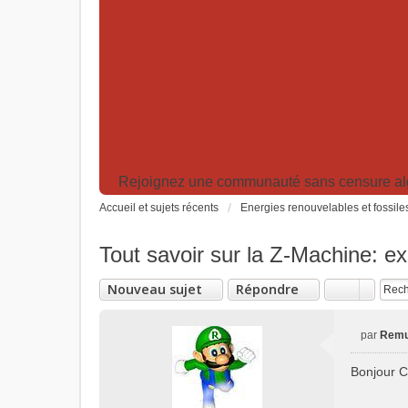
Rejoignez une communauté sans censure algor
Accueil et sujets récents
Energies renouvelables et fossile
Tout savoir sur la Z-Machine: ex
Nouveau sujet
Répondre
par
Rem
M
e
Bonjour C
s
s