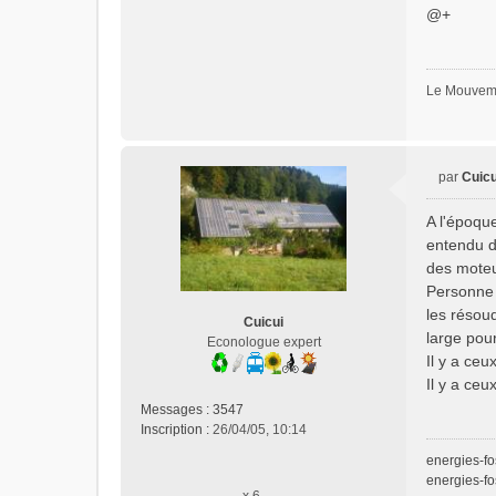
@+
Le Mouveme
par
Cuicu
M
e
A l'époque
s
entendu di
s
des moteu
a
Personne n
g
e
les résoud
Cuicui
n
large pou
Econologue expert
o
Il y a ceu
n
Il y a ceux
l
Messages :
3547
u
Inscription :
26/04/05, 10:14
energies-fo
energies-fo
x 6