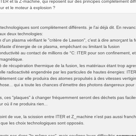
ITER et la Z-machine, qui reposent sur des principes complètement dif
ur et le moteur à explosion ?
technologiques sont complètement différents. je l'ai déjà dit. En revan
ux deux technologies:
n d'un plasma vérifiant le "critère de Lawson", c'est à dire amorçant la 
néfaste d'énergie de ce plasma, empêchant ou limitant la fusion
onductivité au contact de millions de °C: ITER pour son confinement, 
 magnétique.
lté de récupération thermique de la fusion, les matériaux étant trop agre
elle radioactivité engendrée par les particules de hautes énergies: IT
tement car elle produira des atomes propulsés à des vitesses vertigineu
hose... qui a toute les chances d'émettre des photons dangereux pour s
s, ces "plaques" à changer fréquemment seront des déchets pas facile
r où il ne produira rien...
int de vue, la scission entre ITER et Z_machine n'est pas aussi franc
s que les choix technologiques sont opposés.
 mets pas dans "le même sac", mais souligne leurs difficultés
commun