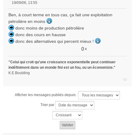
19/09/06, 13:55
M
e
Ben, à court terme en tous cas, ça fait une exploitation
s
pétrolière en moins
s
donc moins de production pétrolière
a
g
donc des cours en hausse
e
donc des alternatives qui percent mieux !
n
0
x
o
n
l
"Celui qui croit qu'une croissance exponentielle peut continuer
u
indéfiniment dans un monde fini est un fou, ou un économiste."
K.E.Boulding
Afficher les messages publiés depuis :
Trier par