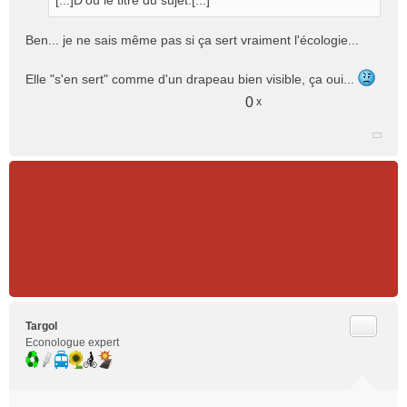
[...]D'où le titre du sujet.[...]
a
g
e
Ben... je ne sais même pas si ça sert vraiment l'écologie...
n
o
Elle "s'en sert" comme d'un drapeau bien visible, ça oui...
n
l
0
x
u
Citer
Targol
Econologue expert