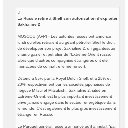
e
s
s
La Russie retire à Shell son autorisation d'exploiter
a
g
Sakhaline 2
e
n
MOSCOU (AFP) - Les autorités russes ont annoncé
o
lundi qu'elles retiraient au géant pétrolier Shell le droit
n
de développer son projet Sakhaline 2, un gigantesque
l
champ gazier et pétrolier de l'Extrême-Orient russe,
u
alors que d'autres compagnies étrangères ont été
menacées de connaître le même sort.
Détenu à 55% par la Royal Dutch Shell, et à 25% et
20% respectivement par les sociétés japonaises de
négoce Mitsui et Mitsubishi, Sakhaline 2, situé en
Extrême-Orient, est le plus important investissement
privé jamais engagé dans le secteur énergétique dans
le monde. C'est également le plus gros investissement
étranger en Russie.
Le Parquet général russe a annoncé qu'il annulait "par