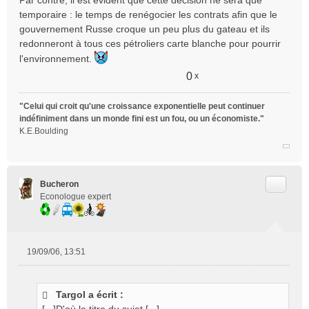
Par contre, il est évident que cette décision ne sera que
temporaire : le temps de renégocier les contrats afin que le
gouvernement Russe croque un peu plus du gateau et ils
redonneront à tous ces pétroliers carte blanche pour pourrir
l'environnement.
0
x
"Celui qui croit qu'une croissance exponentielle peut continuer
indéfiniment dans un monde fini est un fou, ou un économiste."
K.E.Boulding
Citer
Bucheron
Econologue expert
19/09/06, 13:51
M
e
s
Targol a écrit :
s