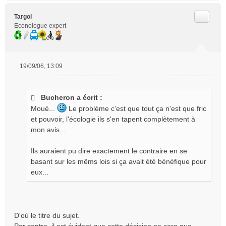
Citer
Targol
Econologue expert
19/09/06, 13:09
M
e
s
Bucheron a écrit :
s
Moué...
Le problème c'est que tout ça n'est que fric
a
g
et pouvoir, l'écologie ils s'en tapent complètement à
e
mon avis...
n
o
Ils auraient pu dire exactement le contraire en se
n
basant sur les mêms lois si ça avait été bénéfique pour
l
eux...
u
D'où le titre du sujet.