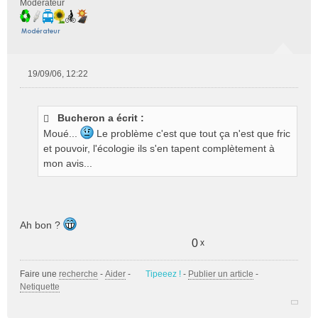
Modérateur
19/09/06, 12:22
M
e
s
Bucheron a écrit :
s
Moué...
Le problème c'est que tout ça n'est que fric
a
g
et pouvoir, l'écologie ils s'en tapent complètement à
e
mon avis...
n
o
n
l
u
Ah bon ?
0
x
Faire une
recherche
-
Aider
-
Tipeeez !
-
Publier un article
-
Netiquette