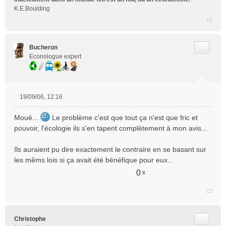
K.E.Boulding
Citer
Bucheron
Econologue expert
19/09/06, 12:16
M
e
Moué...
Le problème c'est que tout ça n'est que fric et
s
pouvoir, l'écologie ils s'en tapent complètement à mon avis...
s
a
Ils auraient pu dire exactement le contraire en se basant sur
g
e
les mêms lois si ça avait été bénéfique pour eux...
n
0
x
o
n
l
u
Citer
Christophe