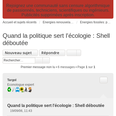
Rejoignez une communauté sans censure algorithmique
de passionnés, techniciens, scientifiques ou ingénieurs.
Publicités supprimées après inscription.
Accueil et sujets récents
Energies renouvelables et fossiles, énergie solaire, biocarburants et changement climatique
Energies fossiles: pétrole, gaz, charbon et électricité nucléaire (fission et fusion)
Quand la politique sert l'écologie : Shell
déboutée
Nouveau sujet
Répondre
Premier message non lu
• 6 messages • Page
1
sur
1
Citer
Targol
Econologue expert
Quand la politique sert l'écologie : Shell déboutée
19/09/06, 11:43
M