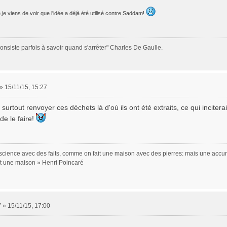
je viens de voir que l'idée a déjà été utilisé contre Saddam!
onsiste parfois à savoir quand s'arrêter" Charles De Gaulle.
»
15/11/15, 15:27
 surtout renvoyer ces déchets là d'où ils ont été extraits, ce qui inciter
de le faire!
a science avec des faits, comme on fait une maison avec des pierres: mais une accum
st une maison » Henri Poincaré
7
»
15/11/15, 17:00