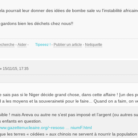
la pourrait leur donner des idées de bombe sale vu l'instabilité africa
gardons bien les déchets chez nous!!
echerche
-
Aider
-
Tipeeez !
-
Publier un article
-
Netiquette
»
15/11/15, 17:35
e sais pas si le Niger décide grand chose, dans cette affaire ! [un des p
'il a les moyens et la souveraineté pour le faire... Quand on a faim, on 
ible ! mais Areva ou autre ne s’est pas imposé et l’argent (ou autres s
 enfants en question.
www.gazettenucleaire.org/~resoso ... niumF.html
que les terres « cédées » aux chinois ne servent à nourrir la populatio