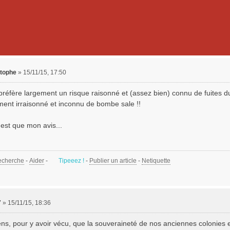
stophe
»
15/11/15, 17:50
préfère largement un risque raisonné et (assez bien) connu de fuites du
ent irraisonné et inconnu de bombe sale !!
'est que mon avis...
echerche
-
Aider
-
Tipeeez !
-
Publier un article
-
Netiquette
7
»
15/11/15, 18:36
ns, pour y avoir vécu, que la souveraineté de nos anciennes colonies est