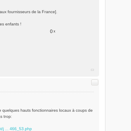
paux fournisseurs de la France].
es enfants !
0
x
Citer
de quelques hauts fonctionnaires locaux à coups de
s trop:
nt/j ... 466_53.php