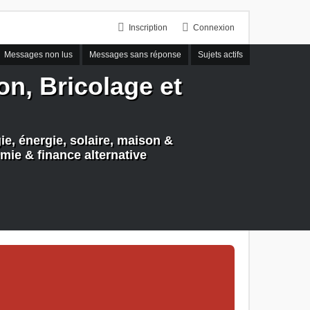
Inscription
Connexion
Messages non lus
Messages sans réponse
Sujets actifs
n, Bricolage et
e, énergie, solaire, maison &
mie & finance alternative