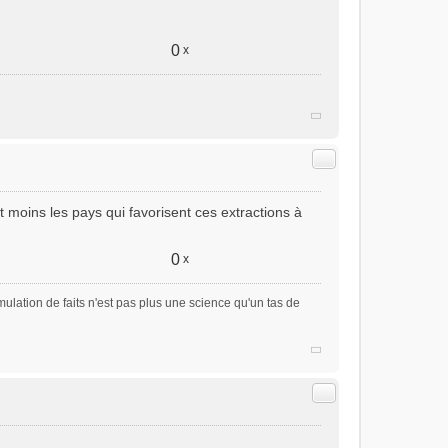
0
x
Citer
ait moins les pays qui favorisent ces extractions à
0
x
ulation de faits n'est pas plus une science qu'un tas de
Citer