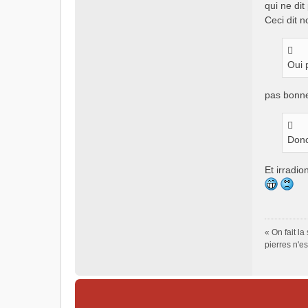
qui ne di
Ceci dit n
Oui 
pas bonne
Donc
Et irradi
« On fait l
pierres n'e