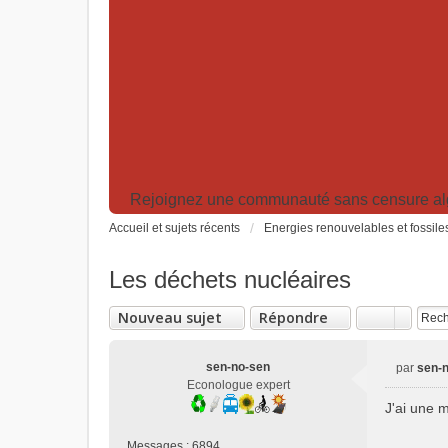
Rejoignez une communauté sans censure algor
Accueil et sujets récents
Energies renouvelables et fossile
Les déchets nucléaires
Nouveau sujet
Répondre
sen-no-sen
par
sen-
M
Econologue expert
e
J'ai une m
s
s
Messages :
6894