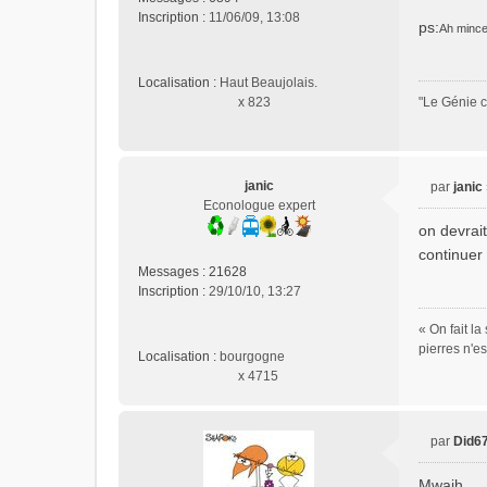
a
Inscription :
11/06/09, 13:08
g
ps:
Ah mince,
e
n
Localisation :
Haut Beaujolais.
o
x 823
"Le Génie c
n
l
u
janic
par
janic
M
Econologue expert
e
on devrait
s
continuer 
s
Messages :
21628
a
Inscription :
29/10/10, 13:27
g
e
« On fait l
n
pierres n'e
Localisation :
bourgogne
o
x 4715
n
l
u
par
Did6
M
e
Mwaih...