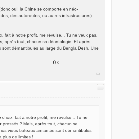
(donc oui, la Chine se comporte en néo-
ades, des autoroutes, ou autres infrastructures)...
x, fait à notre profit, me révulse... Tu ne veux pas,
is, après tout, chacun sa déontologie. Et après
tés sont démantibulés au large du Bengla Desh. Une
0
x
Citer
 choix, fait à notre profit, me révulse... Tu ne
ir pressés ? Mais, après tout, chacun sa
t, nos vieux bateaux amiantés sont démantibulés
 plus de limites !