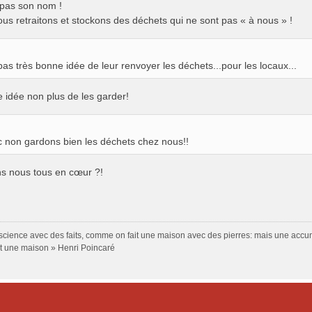
t pas son nom !
ous retraitons et stockons des déchets qui ne sont pas « à nous » !
pas très bonne idée de leur renvoyer les déchets...pour les locaux...
 idée non plus de les garder!
 non gardons bien les déchets chez nous!!
ons nous tous en cœur ?!
a science avec des faits, comme on fait une maison avec des pierres: mais une accum
st une maison » Henri Poincaré