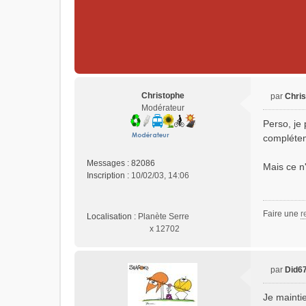
Christophe
par
Chri
M
Modérateur
e
Perso, je 
s
complétem
s
a
Messages :
82086
Mais ce n
g
Inscription :
10/02/03, 14:06
e
n
o
Faire une
r
n
Localisation :
Planète Serre
l
x 12702
u
par
Did6
M
e
Je maintie
s