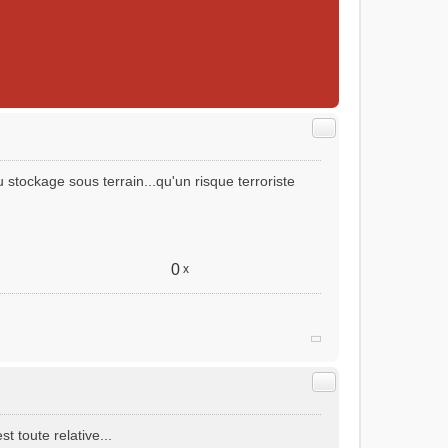
Citer
 stockage sous terrain...qu'un risque terroriste
0
x
Citer
 toute relative...