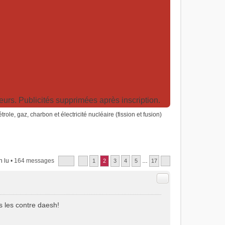
rs. Publicités supprimées après inscription.
trole, gaz, charbon et électricité nucléaire (fission et fusion)
 lu
• 164 messages
1
2
3
4
5
…
17
Citer
s les contre daesh!