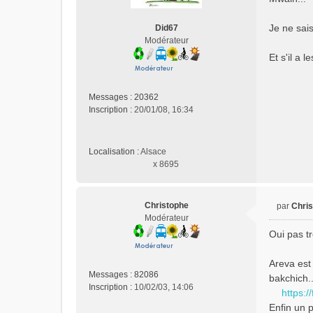
s
s
Je ne sais
Did67
a
Modérateur
g
e
Et s'il a 
n
o
n
Messages :
20362
l
Inscription :
20/01/08, 16:34
u
Localisation :
Alsace
x 8695
Christophe
par
Chri
M
Modérateur
e
Oui pas tr
s
s
Areva est
a
Messages :
82086
bakchich..
g
Inscription :
10/02/03, 14:06
e
https:/
n
Enfin un 