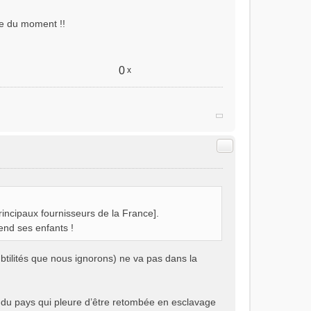
ine du moment !!
0
x
Citer
rincipaux fournisseurs de la France].
vend ses enfants !
ubtilités que nous ignorons) ne va pas dans la
n du pays qui pleure d’être retombée en esclavage