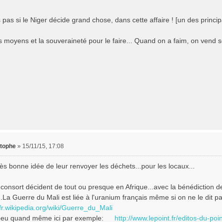
 pas si le Niger décide grand chose, dans cette affaire ! [un des princi
les moyens et la souveraineté pour le faire... Quand on a faim, on vend s
stophe
»
15/11/15, 17:08
ès bonne idée de leur renvoyer les déchets...pour les locaux...
 consort décident de tout ou presque en Afrique...avec la bénédiction 
.La Guerre du Mali est liée à l'uranium français même si on ne le dit pa
/fr.wikipedia.org/wiki/Guerre_du_Mali
peu quand même ici par exemple:
http://www.lepoint.fr/editos-du-poi