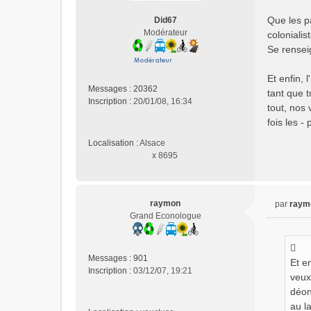
s
Que les p
Did67
a
Modérateur
colonialis
g
e
Se renseig
n
o
Et enfin, 
n
Messages :
20362
tant que t
l
Inscription :
20/01/08, 16:34
tout, nos
u
fois les -
Localisation :
Alsace
x 8695
raymon
par
raym
M
Grand Econologue
e
s
s
Messages :
901
Et en
a
Inscription :
03/12/07, 19:21
g
veux
e
déon
n
au l