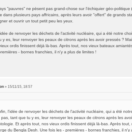
ays "pauvres" ne pèsent pas grand-chose sur l'échiquier géo-politique 
te dans plusieurs pays affricains, après leurs avoir "offert" de grands st
ner et ouvrir un tout petit peu les yeux.
l'idée de renvoyer les déchets de l'activité nucléaire, qui a été notre choi
u y es, leur renvoyer les peaux de citrons après les avoir pressés ? Ma
 vieux ordis finissent déjà là-bas. Après tout, nos vieux bateaux amian
 premières - bornes franchies, il n'y a plus de limites !
on
»
15/11/15, 18:57
fin, l'idée de renvoyer les déchets de l'activité nucléaire, qui a été notre
 pas, tant que tu y es, leur renvoyer les peaux de citrons après les avo
tologie. Et après tout, nos vieux ordis finissent déjà là-bas. Après tou
arge du Bengla Desh. Une fois les - premières - bornes franchies, il n'y a