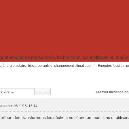
ithmique de passionnés, techniciens, scientifiques ou ingénieu
s, énergie solaire, biocarburants et changement climatique
Energies fossiles: pé
Premier message non
no-sen
»
15/11/15, 15:14
eilleur idée,transformons les déchets nucléaire en munitions et utilison