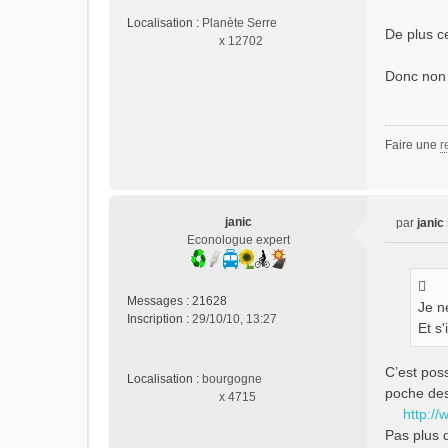
o
n
Localisation :
Planète Serre
De plus ce
l
x 12702
u
Donc non 
Faire une
r
janic
par
janic
M
Econologue expert
e
s
s
Messages :
21628
Je n
a
Inscription :
29/10/10, 13:27
g
Et s
e
n
C’est poss
Localisation :
bourgogne
o
poche des
x 4715
n
http://
l
Pas plus 
u