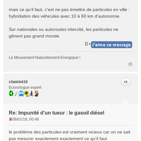
e
n
mais ce qu'il faut, c'est ne pas émettre de particules en ville :
o
hybridation des véhicules avec 10 à 60 km d'autonomie.
n
l
Sur nationales ou autoroutes intercité, les particules ne
u
gênent pas grand monde.
0
x
Le Mouvement Naturellement Energique !
Citer
chatelot16
Econologue expert
Re: Impunité d'un tueur : le gasoil diésel
08/01/18, 00:48
M
e
le problème des particules est vraiment vicieux car on ne sait
s
pas mesurer exactement exactement ce qu'il faut
s