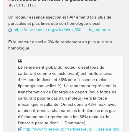
07/01/18, 11:03
M
e
Un moteur essence injection et FAP émet 8 fois plus de
s
particules et plus fines que son homologue diesel
s
https://fr.wikipedia.org/wiki/Filtre_%C ... de_moteurs
a
g
e
Et le moteur diesel a 6% de rendement en plus que son
n
homologue
o
n
l
Le rendement global du moteur diesel (pas du
u
carburant comme vu juste avant) est meilleur avec
42% pour le diesel et 36% pour l'essence (selon
ifpenergiesnouvelles.fr). Le rendement représente la
transformation de l'énergie de départ (sous forme de
carburant pour le cas d'un moteur) vers la force
mécanique résultante. On est donc à 42% maxi avec
un diesel, donc la chaleur et les turbulences des gaz
d'échappement représentent les 58% restant (de
l'énergie perdue donc ... Dommage).
http://www.fiches-auto.fr/articles-auto ... ssence.php