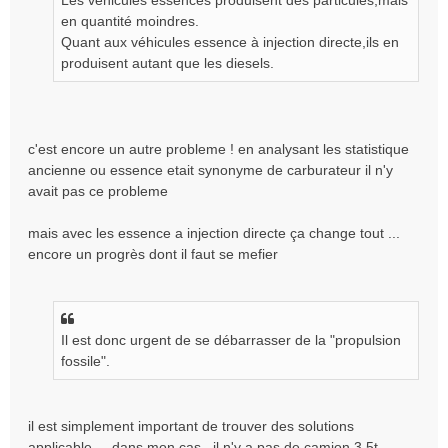
Les véhicules essences produisent des particules,mais
a
g
en quantité moindres.
e
Quant aux véhicules essence à injection directe,ils en
n
produisent autant que les diesels.
o
n
l
u
c'est encore un autre probleme ! en analysant les statistique
ancienne ou essence etait synonyme de carburateur il n'y
avait pas ce probleme
mais avec les essence a injection directe ça change tout ...
encore un progrès dont il faut se mefier
Il est donc urgent de se débarrasser de la "propulsion
fossile".
il est simplement important de trouver des solutions
applicable ... dans mon cas , il n'y a pas de camion 3,5t