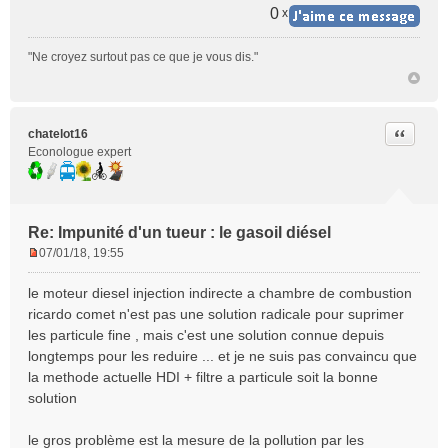
a
0
x
g
e
"Ne croyez surtout pas ce que je vous dis."
n
o
n
l
Citer
chatelot16
u
Econologue expert
Re: Impunité d'un tueur : le gasoil diésel
07/01/18, 19:55
M
e
le moteur diesel injection indirecte a chambre de combustion
s
ricardo comet n'est pas une solution radicale pour suprimer
s
les particule fine , mais c'est une solution connue depuis
a
longtemps pour les reduire ... et je ne suis pas convaincu que
g
e
la methode actuelle HDI + filtre a particule soit la bonne
n
solution
o
n
le gros problème est la mesure de la pollution par les
l