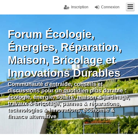
Inscription
Connexion
Forum Écologie,
Énergies, Réparation,
Maison, Bricolage et
Innovations Durables
Communauté d'entraide, conseils et
discussions pour un quotidien plus durable :
écologie, énergie, solaire, maison & jardinage,
travaux & bricolage, pannes & réparations,
technologies & innovations, économie &
finance alternative