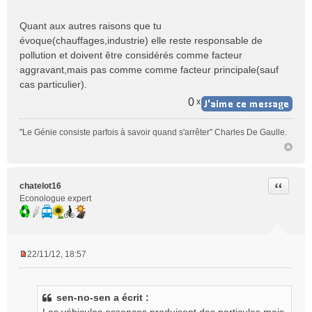
Quant aux autres raisons que tu
évoque(chauffages,industrie) elle reste responsable de
pollution et doivent être considérés comme facteur
aggravant,mais pas comme comme facteur principale(sauf
cas particulier).
0
x
"Le Génie consiste parfois à savoir quand s'arrêter" Charles De Gaulle.
Citer
chatelot16
Econologue expert
22/11/12, 18:57
M
e
s
sen-no-sen a écrit :
s