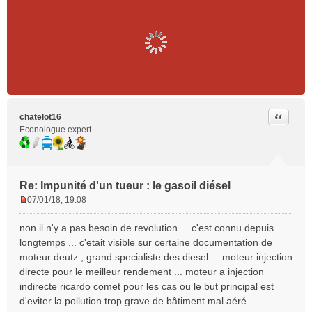
u
Citer
chatelot16
Econologue expert
Re: Impunité d'un tueur : le gasoil diésel
07/01/18, 19:08
M
e
non il n'y a pas besoin de revolution ... c'est connu depuis
s
longtemps ... c'etait visible sur certaine documentation de
s
moteur deutz , grand specialiste des diesel ... moteur injection
a
directe pour le meilleur rendement ... moteur a injection
g
e
indirecte ricardo comet pour les cas ou le but principal est
n
d'eviter la pollution trop grave de bâtiment mal aéré
o