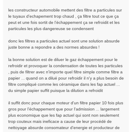
a
les constructeur automobile mettent des filtre a particules sur
g
e
le tuyaux d'echapement trop chaud , ça filtre tout ce que ça
n
peut et une fois sortit de l’échappement ça se refroidit et les
o
particules les plus dangereuse se condensent
n
l
donc les filtres a particules actuel sont une solution absurde
u
juste bonne a repondre a des normes absurdes !
la bonne solution est de diluer le gaz échappement pour le
refroidir et provoquer la condensation de toutes les particules
, puis de filtrer avec n'importe quel filtre simple comme filtre a
papier ... quand on a dilué pour refroidir il n'y a plus besoin de
filtre compliqué comme les céramique dans les fap actuel ...
du simple papier suffit puisque la dilution a refroidit
il suffit donc pour chaque moteur d'un filtre papier 10 fois plus
gros pour l’échappement que pour l'admission ... largement
plus economique que les fap actuel qui sont non seulement
trop couteux mais ineficace a cause de leur procédé de
nettoyage absurde consomateur d'energie et producteur de