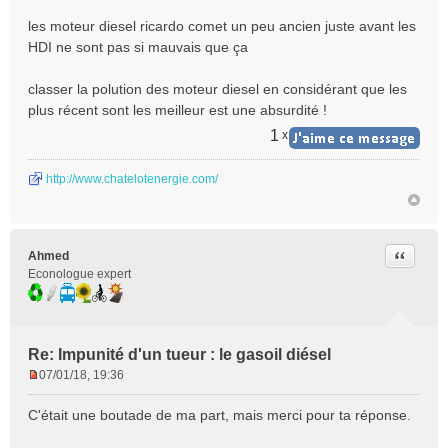
n
les moteur diesel ricardo comet un peu ancien juste avant les
l
HDI ne sont pas si mauvais que ça
u
classer la polution des moteur diesel en considérant que les
plus récent sont les meilleur est une absurdité !
1
x
http://www.chatelotenergie.com/
Citer
Ahmed
Econologue expert
Re: Impunité d'un tueur : le gasoil diésel
07/01/18, 19:36
M
e
C'était une boutade de ma part, mais merci pour ta réponse.
s
s