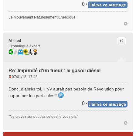
n
0
x
o
n
Le Mouvement Naturellement Energique !
l
u
Citer
Ahmed
Econologue expert
Re: Impunité d'un tueur : le gasoil diésel
07/01/18, 17:45
M
e
Donc, d'après toi, il n'y aurait pas besoin de Révolution pour
s
supprimer les particules?
s
a
0
x
g
e
"Ne croyez surtout pas ce que je vous dis."
n
o
n
l