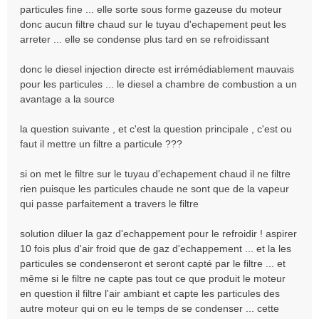
particules fine ... elle sorte sous forme gazeuse du moteur
u
donc aucun filtre chaud sur le tuyau d'echapement peut les
arreter ... elle se condense plus tard en se refroidissant
donc le diesel injection directe est irrémédiablement mauvais
pour les particules ... le diesel a chambre de combustion a un
avantage a la source
la question suivante , et c'est la question principale , c'est ou
faut il mettre un filtre a particule ???
si on met le filtre sur le tuyau d'echapement chaud il ne filtre
rien puisque les particules chaude ne sont que de la vapeur
qui passe parfaitement a travers le filtre
solution diluer la gaz d'echappement pour le refroidir ! aspirer
10 fois plus d'air froid que de gaz d'echappement ... et la les
particules se condenseront et seront capté par le filtre ... et
même si le filtre ne capte pas tout ce que produit le moteur
en question il filtre l'air ambiant et capte les particules des
autre moteur qui on eu le temps de se condenser ... cette