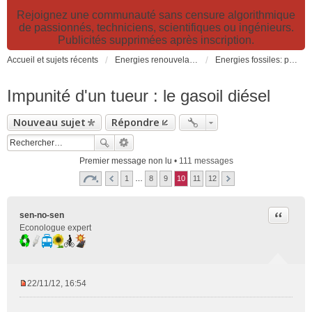
Rejoignez une communauté sans censure algorithmique
de passionnés, techniciens, scientifiques ou ingénieurs.
Publicités supprimées après inscription.
Accueil et sujets récents
Energies renouvelables et fossiles, énergie solaire, biocarburants et changement climatique
Energies fossiles: pétrole, gaz, charbon et électricité nucléaire (fission et fusion)
Impunité d'un tueur : le gasoil diésel
Nouveau sujet
Répondre
Premier message non lu
• 111 messages
1
…
8
9
10
11
12
Citer
sen-no-sen
Econologue expert
22/11/12, 16:54
M
e