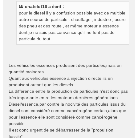
s
chatelot16 a écrit :
s
pour le diesel il y a confusion possible avec de multiple
a
g
autre source de particule : chauffage , industrie , usure
e
des pneu et des route , et même moteur a essence
n
dont je ne suis pas convaincu qu'il ne font pas de
o
particule du tout
n
l
u
Les véhicules essences produisent des particules,mais en
quantité moindres.
Quant aux véhicules essence à injection directe,ils en
produisent autant que les diesels.
La différence entre la production de particules n'est donc pas
très importante entre les moteurs dernières générations
Diesel/essence,par contre la nocivité des particules issus du
diesel sont considéré comme cancérogène certain,alors que
pour l'essence elle sont considéré comme cancérogène
possible.
Il est donc urgent de se débarrasser de la "propulsion
fossile".