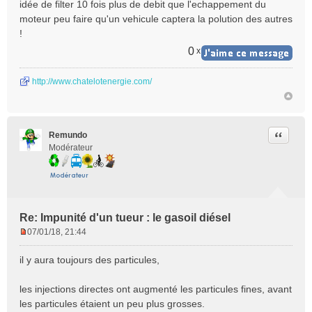
idée de filter 10 fois plus de debit que l'echappement du
moteur peu faire qu'un vehicule captera la polution des autres
!
0
x
http://www.chatelotenergie.com/
Citer
Remundo
Modérateur
Re: Impunité d'un tueur : le gasoil diésel
07/01/18, 21:44
M
e
il y aura toujours des particules,
s
s
les injections directes ont augmenté les particules fines, avant
a
les particules étaient un peu plus grosses.
g