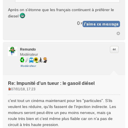
Après on s'étonne que les français continuent à préférer le
diesel
0
x
Citer
Remundo
Modérateur
Re: Impunité d'un tueur : le gasoil diésel
07/01/18, 17:23
M
e
c'est tout un cinéma maintenant pour les "particules". S'ils
s
veulent les réduire, qu'ils fassent de l'injection indirecte. Les
s
moteurs seront peut-être un peu moins nerveux, mais ça
a
roule très bien et c'est même plus fiable car on n'a pas de
g
e
circuit à très haute pression.