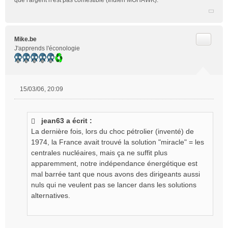
que l'argent n'est pas comestible (Indien MOHAWK).
Citer
Mike.be
J'apprends l'éconologie
15/03/06, 20:09
M
e
s
jean63 a écrit :
s
La dernière fois, lors du choc pétrolier (inventé) de
a
g
1974, la France avait trouvé la solution "miracle" = les
e
centrales nucléaires, mais ça ne suffit plus
n
apparemment, notre indépendance énergétique est
o
mal barrée tant que nous avons des dirigeants aussi
n
nuls qui ne veulent pas se lancer dans les solutions
l
alternatives.
u