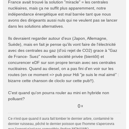
France avait trouvé la solution "miracle" = les centrales
s
nucléaires, mais ça ne suffit plus apparemment, notre
a
indépendance énergétique est mal barrée tant que nous
g
e
avons des dirigeants aussi nuls qui ne veulent pas se lancer
n
dans les solutions alternatives.
o
n
Ils devraient regarder autour d'eux (Japon, Allemagne,
l
Suède), mais en fait je pense qu'ils vont faire de l'électricité
u
avec des centrales au gaz (d'où rejet de CO2) grace à "Gaz
de France- Suez" nouvelle société privée (bientôt) et
concurencer eDF sur son propre terrain avec ses centrales
nucléaires. Quand au diesel, on a pas fini d'en voir sur les
routes (en ce moment => pub pour Hdi "je suis le mal aimé" :
bizarre cette chanson de cloclo sur cette pub!!).
C'est quand qu'on pourra rouler au mini en hybride non
polluant?
0
x
Ce n'est que quand il aura fait tomber le dernier arbre, contaminé le
dernier ruisseau, pêché le dernier poisson que l'homme s'apercevra