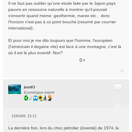
e
Il ne faut pas oublier qu'une etude faite par le Japon,pays
n
pauvre en ressource naturelle à montrer qu'il pouvait
o
s'ensortir quand meme: geothermie, maree etc... donc
n
l'horizon n'est pas à ce point bouché (resumé par courrier
l
international)..
u
Et pour moi je me dits toujours que l'homme, l'européen
(l'américain il degaine vite) est face à une montagne, c'est là
où il est le plus inventif. Non?
0
x
Citer
jean63
Econologue expert
15/03/06, 15:12
M
e
La dernière fois, lors du choc pétrolier (inventé) de 1974, la
s