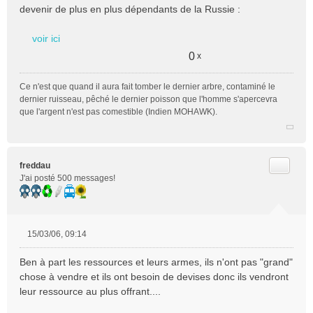
s
devenir de plus en plus dépendants de la Russie :
s
a
voir ici
g
e
0
x
n
o
Ce n'est que quand il aura fait tomber le dernier arbre, contaminé le
n
dernier ruisseau, pêché le dernier poisson que l'homme s'apercevra
l
que l'argent n'est pas comestible (Indien MOHAWK).
u
Citer
freddau
J'ai posté 500 messages!
15/03/06, 09:14
M
e
Ben à part les ressources et leurs armes, ils n'ont pas "grand"
s
chose à vendre et ils ont besoin de devises donc ils vendront
s
leur ressource au plus offrant....
a
g