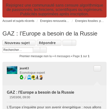
Rejoignez une communauté sans censure algorithmique
de passionnés, techniciens, scientifiques ou ingénieurs.
Publicités supprimées après inscription.
Accueil et sujets récents
Energies renouvelables et fossiles, énergie solaire, biocarburants et changement climatique
Energies fossiles: pétrole, gaz, charbon et électricité nucléaire (fission et fusion)
GAZ : l'Europe a besoin de la Russie
Nouveau sujet
Répondre
Premier message non lu
• 4 messages • Page
1
sur
1
Citer
jean63
Econologue expert
GAZ : l'Europe a besoin de la Russie
15/03/06, 09:00
M
e
L'Europe s'inquiète pour son avenir énergétique : nous allons