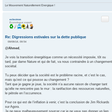
n
o
Le Mouvement Naturellement Energique !
n
l
u
Citer
eclectron
Econologue expert
Re: Digressions estivales sur la dette publique
09/08/16, 09:54
M
e
@
Ahmed
,
s
s
a
Je vois la transition énergétique comme un nécessité imposée, tôt ou
g
tard, par dame Nature et qui de fait, va nous contraindre à un changement
e
n
sociétal.
o
n
l
Tu peux décider que la société est le problème racine, et c’est le cas,
u
mais qu’est ce qui pousse au changement ?
Tant que je gagne je joue, la société n’a aucune raison de changer tant
qu’elle ne rencontre pas le mur : la raréfaction des ressources naturelles,
le pétrole en l’occurrence.
Pour ce qui est de l’inflation à venir, c’est la conclusion de Jim Rickards
sur Agora.
Je ne peux malheureusement sourcer car je ne veux pas donner un lien