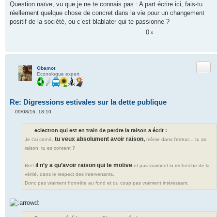
Question naïve, vu que je ne te connais pas : A part écrire ici, fais-tu
réellement quelque chose de concret dans la vie pour un changement
positif de la société, ou c’est blablater qui te passionne ?
0
x
Citer
Obamot
Econologue expert
Re: Digressions estivales sur la dette publique
09/08/16, 18:10
M
e
s
eclectron qui est en train de perdre la raison a écrit :
s
tu veux absolument avoir raison,
a
Je t’ai cerné,
même dans l’erreur… tu as
g
raison, tu es content ?
e
n
o
il n’y a qu’avoir raison qui te motive
Bref
et pas vraiment la recherche de la
n
l
vérité, dans le respect des intervenants.
u
Donc pas vraiment honnête au fond et du coup pas vraiment intéressant.