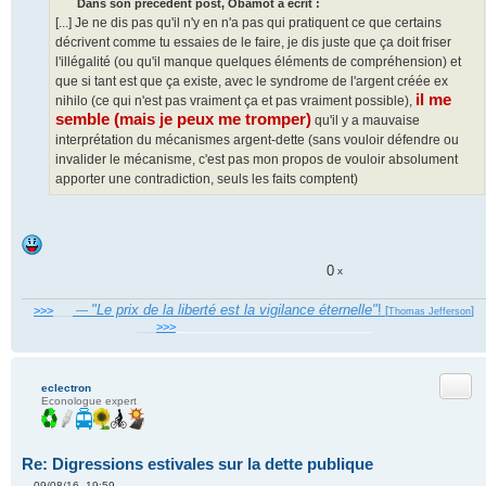
Dans son précédent post, Obamot a écrit :
[...] Je ne dis pas qu'il n'y en n'a pas qui pratiquent ce que certains
décrivent comme tu essaies de le faire, je dis juste que ça doit friser
l'illégalité (ou qu'il manque quelques éléments de compréhension) et
que si tant est que ça existe, avec le syndrome de l'argent créée ex
il me
nihilo (ce qui n'est pas vraiment ça et pas vraiment possible),
semble (mais je peux me tromper)
qu'il y a mauvaise
interprétation du mécanismes argent-dette (sans vouloir défendre ou
invalider le mécanisme, c'est pas mon propos de vouloir absolument
apporter une contradiction, seuls les faits comptent)
0
x
"Le prix de la liberté est la vigilance éternelle"
!
>>>
___
—
[
]
Thomas Jefferson
___
>>>
______________________________
Citer
eclectron
Econologue expert
Re: Digressions estivales sur la dette publique
09/08/16, 19:59