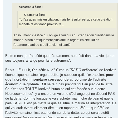
eclectron a écrit :
Obamot a écrit :
Tu l'as aussi mis en citation, mais le résultat est que cette création
monétaire est donc provisoire....
Absolument, c’est ce qui oblige a toujours du crédit et du crédit dans le
monde, sinon pratiquement plus aucun argent en circulation.
l'epargne etant du credit ancien et capté.
Et bien non, je n'ai cédé que très rarement au crédit dans ma vie, je me
suis toujours arrangé pour faire autrement*.
Et pis ...Euuuuh, t'es sérieux là? C'est un "
RATIO indicateur
" de l'activité
économique humaine l'argent-dette, je suppose qu'ils l'extrapolent
pour
que la création monétaire corresponde au volume de l'activité
économique globale...!
Il ne faut pas prendre tout au pied de la lettre.
Ce n'est pas TOUTE l'activité humaine qui est fondée sur la dette.
Heureusement qu'il y a encore un volume d'échange qui ne dépend PAS
de la dette. Comme lorsque je vais acheter ma miche de pain et que je
paie CASH. C'est peut-être là que se situe la mauvaise interprétation. Ce
qui voudrait éventuellement dire — en rapport au 8% — que 92% de
l'activité humaine n'est pas fondé sur de la dette, ce qui serait plutôt
réjouissant (je sais que ce n'est pas exactement ça, mais je tente une