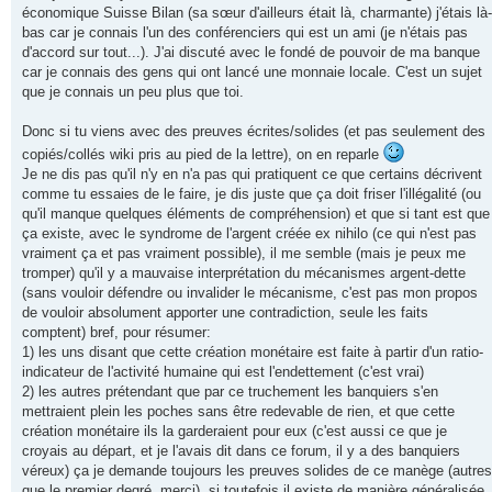
économique Suisse Bilan (sa sœur d'ailleurs était là, charmante) j'étais là-
bas car je connais l'un des conférenciers qui est un ami (je n'étais pas
d'accord sur tout...). J'ai discuté avec le fondé de pouvoir de ma banque
car je connais des gens qui ont lancé une monnaie locale. C'est un sujet
que je connais un peu plus que toi.
Donc si tu viens avec des preuves écrites/solides (et pas seulement des
copiés/collés wiki pris au pied de la lettre), on en reparle
Je ne dis pas qu'il n'y en n'a pas qui pratiquent ce que certains décrivent
comme tu essaies de le faire, je dis juste que ça doit friser l'illégalité (ou
qu'il manque quelques éléments de compréhension) et que si tant est que
ça existe, avec le syndrome de l'argent créée ex nihilo (ce qui n'est pas
vraiment ça et pas vraiment possible), il me semble (mais je peux me
tromper) qu'il y a mauvaise interprétation du mécanismes argent-dette
(sans vouloir défendre ou invalider le mécanisme, c'est pas mon propos
de vouloir absolument apporter une contradiction, seule les faits
comptent) bref, pour résumer:
1) les uns disant que cette création monétaire est faite à partir d'un ratio-
indicateur de l'activité humaine qui est l'endettement (c'est vrai)
2) les autres prétendant que par ce truchement les banquiers s'en
mettraient plein les poches sans être redevable de rien, et que cette
création monétaire ils la garderaient pour eux (c'est aussi ce que je
croyais au départ, et je l'avais dit dans ce forum, il y a des banquiers
véreux) ça je demande toujours les preuves solides de ce manège (autres
que le premier degré, merci), si toutefois il existe de manière généralisée.