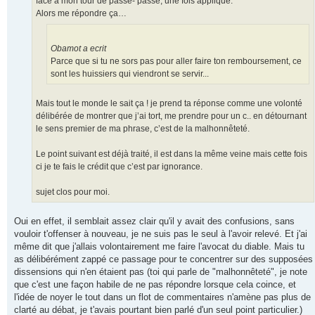
face à mon tour de passe- passe, une fois appliqué.
Alors me répondre ça…
Obamot a ecrit
Parce que si tu ne sors pas pour aller faire ton remboursement, ce
sont les huissiers qui viendront se servir...
Mais tout le monde le sait ça ! je prend ta réponse comme une volonté
délibérée de montrer que j’ai tort, me prendre pour un c.. en détournant
le sens premier de ma phrase, c’est de la malhonnêteté.
Le point suivant est déjà traité, il est dans la même veine mais cette fois
ci je te fais le crédit que c’est par ignorance.
sujet clos pour moi.
Oui en effet, il semblait assez clair qu'il y avait des confusions, sans
vouloir t'offenser à nouveau, je ne suis pas le seul à l'avoir relevé. Et j'ai
même dit que j'allais volontairement me faire l'avocat du diable. Mais tu
as délibérément zappé ce passage pour te concentrer sur des supposées
dissensions qui n'en étaient pas (toi qui parle de "malhonnêteté", je note
que c'est une façon habile de ne pas répondre lorsque cela coince, et
l'idée de noyer le tout dans un flot de commentaires n'amène pas plus de
clarté au débat, je t'avais pourtant bien parlé d'un seul point particulier.)