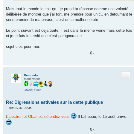
Mais tout le monde le sait ça ! je prend ta réponse comme une volonté
délibérée de montrer que j’ai tort, me prendre pour un c.. en détournant le
sens premier de ma phrase, c’est de la malhonnêteté.
Le point suivant est déjà traité, il est dans la même veine mais cette fois
ci je te fais le crédit que c’est par ignorance.
sujet clos pour moi.
0
x
Citer
Remundo
Modérateur
Re: Digressions estivales sur la dette publique
09/08/16, 09:35
M
e
Eclectron et Obamot, détendez-vous
Il fait beau, le 15 août arrive...
s
s
a
g
0
x
e