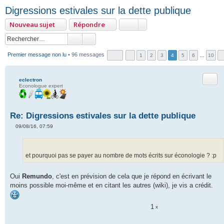
Digressions estivales sur la dette publique
Nouveau sujet
Répondre
Premier message non lu
• 96 messages
1
2
3
4
5
6
…
10
Citer
eclectron
Econologue expert
Re: Digressions estivales sur la dette publique
09/08/16, 07:59
M
e
s
s
a
et pourquoi pas se payer au nombre de mots écrits sur éconologie ? :p
g
e
n
Oui
Remundo
, c'est en prévision de cela que je répond en écrivant le
o
moins possible moi-même et en citant les autres (wiki), je vis a crédit.
n
l
u
1
x