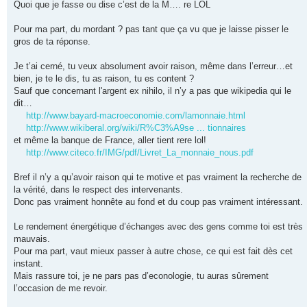
Quoi que je fasse ou dise c’est de la M…. re LOL
Pour ma part, du mordant ? pas tant que ça vu que je laisse pisser le
gros de ta réponse.
Je t’ai cerné, tu veux absolument avoir raison, même dans l’erreur…et
bien, je te le dis, tu as raison, tu es content ?
Sauf que concernant l'argent ex nihilo, il n’y a pas que wikipedia qui le
dit…
http://www.bayard-macroeconomie.com/lamonnaie.html
http://www.wikiberal.org/wiki/R%C3%A9se ... tionnaires
et même la banque de France, aller tient rere lol!
http://www.citeco.fr/IMG/pdf/Livret_La_monnaie_nous.pdf
Bref il n’y a qu’avoir raison qui te motive et pas vraiment la recherche de
la vérité, dans le respect des intervenants.
Donc pas vraiment honnête au fond et du coup pas vraiment intéressant.
Le rendement énergétique d’échanges avec des gens comme toi est très
mauvais.
Pour ma part, vaut mieux passer à autre chose, ce qui est fait dès cet
instant.
Mais rassure toi, je ne pars pas d’econologie, tu auras sûrement
l’occasion de me revoir.