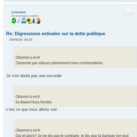
Citer
eclectron
Econologue expert
Re: Digressions estivales sur la dette publique
09/08/16, 09:20
M
e
s
s
a
Obamot a ecrit
g
J'assume par ailleurs pleinement mes commentaires
e
n
o
Je n’en doute pas une seconde
n
l
u
Obamot a ecrit
ils étaient tous fondés.
c’est ce que nous allons voir…
Obamot a ecrit
Oui et alors? Je ne dis pas le contraire, je dis que la banque (en tout