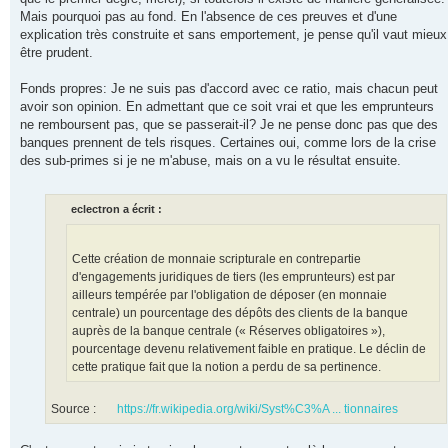
Mais pourquoi pas au fond. En l'absence de ces preuves et d'une
explication très construite et sans emportement, je pense qu'il vaut mieux
être prudent.
Fonds propres: Je ne suis pas d'accord avec ce ratio, mais chacun peut
avoir son opinion. En admettant que ce soit vrai et que les emprunteurs
ne remboursent pas, que se passerait-il? Je ne pense donc pas que des
banques prennent de tels risques. Certaines oui, comme lors de la crise
des sub-primes si je ne m'abuse, mais on a vu le résultat ensuite.
eclectron a écrit :
Cette création de monnaie scripturale en contrepartie
d'engagements juridiques de tiers (les emprunteurs) est par
ailleurs tempérée par l'obligation de déposer (en monnaie
centrale) un pourcentage des dépôts des clients de la banque
auprès de la banque centrale (« Réserves obligatoires »),
pourcentage devenu relativement faible en pratique. Le déclin de
cette pratique fait que la notion a perdu de sa pertinence.
Source :
https://fr.wikipedia.org/wiki/Syst%C3%A ... tionnaires