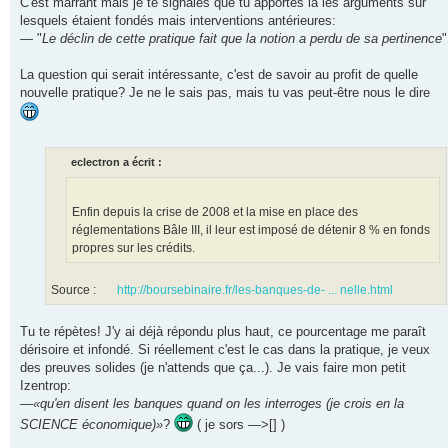
C'est marrant mais je te signales que tu apportes là les arguments sur
lesquels étaient fondés mais interventions antérieures:
— "
Le déclin de cette pratique fait que la notion a perdu de sa pertinence
"
La question qui serait intéressante, c'est de savoir au profit de quelle
nouvelle pratique? Je ne le sais pas, mais tu vas peut-être nous le dire
eclectron a écrit :
Enfin depuis la crise de 2008 et la mise en place des
réglementations Bâle III, il leur est imposé de détenir 8 % en fonds
propres sur les crédits.
Source :
http://boursebinaire.fr/les-banques-de- ... nelle.html
Tu te répètes! J'y ai déjà répondu plus haut, ce pourcentage me paraît
dérisoire et infondé. Si réellement c'est le cas dans la pratique, je veux
des preuves solides (je n'attends que ça...). Je vais faire mon petit
Izentrop:
—
«qu'en disent les banques quand on les interroges (je crois en la
SCIENCE économique)»
?
( je sors —>[] )