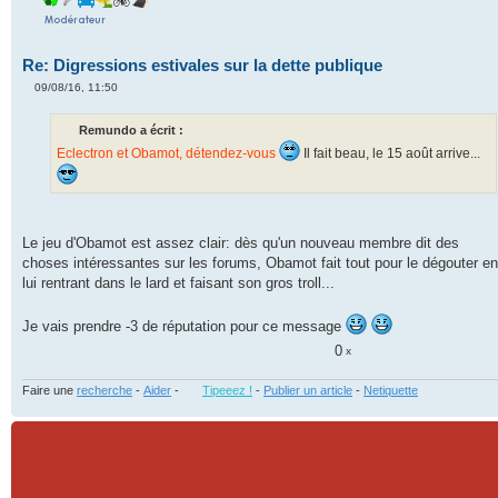
Re: Digressions estivales sur la dette publique
09/08/16, 11:50
M
e
s
Remundo a écrit :
s
a
Eclectron et Obamot, détendez-vous
Il fait beau, le 15 août arrive...
g
e
n
o
n
l
Le jeu d'Obamot est assez clair: dès qu'un nouveau membre dit des
u
choses intéressantes sur les forums, Obamot fait tout pour le dégouter en
lui rentrant dans le lard et faisant son gros troll...
Je vais prendre -3 de réputation pour ce message
0
x
Faire une
recherche
-
Aider
-
Tipeeez !
-
Publier un article
-
Netiquette