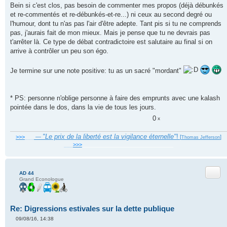
Bein si c'est clos, pas besoin de commenter mes propos (déjà débunkés
et re-commentés et re-débunkés-et-re...) ni ceux au second degré ou
l'humour, dont tu n'as pas l'air d'être adepte. Tant pis si tu ne comprends
pas, j'aurais fait de mon mieux. Mais je pense que tu ne devrais pas
t'arrêter là. Ce type de débat contradictoire est salutaire au final si on
arrive à contrôler un peu son égo.
Je termine sur une note positive: tu as un sacré "mordant"
* PS: personne n'oblige personne à faire des emprunts avec une kalash
pointée dans le dos, dans la vie de tous les jours.
0
x
"Le prix de la liberté est la vigilance éternelle"
!
>>>
___
—
[
]
Thomas Jefferson
___
>>>
______________________________
Citer
AD 44
Grand Econologue
Re: Digressions estivales sur la dette publique
09/08/16, 14:38
M