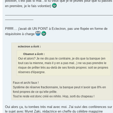
position, c'est pas si mal...si tu veux que je te prunes pour que tu passes
en première, je le fais volontier)
–––––––––––––––––––––––––––––––––––––––––––––––––––––––––––––
––––––––––––––––
Pffffff.... j'avait dit UN POINT à Eclectron, pas une flopée en forme de
réquisitoire à charge
eclectron a écrit :
Obamot a écrit :
Oui et alors? Je ne dis pas le contraire, je dis que la banque (en
tout cas la mienne, mais il y en a pas mal...) ne va pas prendre le
risque de prêter très au-delà de ses fonds propres: soit se propres
réserves d'épargne.
Faux et archi faux !
Système de réserve fractionnaire, la banque peut n’avoir que 8% en
fond propres de ce qu’elle prête.
Tout le reste est donc créé ex nihilo. Hop, sorti du chapeau !
Oui alors ça, tu tombes très mal avec moi. J'ai suivi des conférences sur
le sujet avec Myret Zaki, rédactrice en cheffe du célèbre magazine