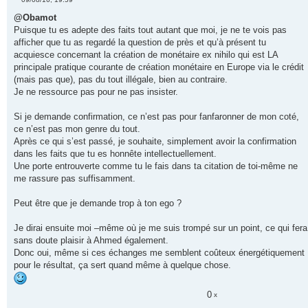
M
e
@Obamot
s
Puisque tu es adepte des faits tout autant que moi, je ne te vois pas
s
a
afficher que tu as regardé la question de près et qu’à présent tu
g
acquiesce concernant la création de monétaire ex nihilo qui est LA
e
n
principale pratique courante de création monétaire en Europe via le crédit
o
(mais pas que), pas du tout illégale, bien au contraire.
n
l
Je ne ressource pas pour ne pas insister.
u
Si je demande confirmation, ce n’est pas pour fanfaronner de mon coté,
ce n’est pas mon genre du tout.
Après ce qui s’est passé, je souhaite, simplement avoir la confirmation
dans les faits que tu es honnête intellectuellement.
Une porte entrouverte comme tu le fais dans ta citation de toi-même ne
me rassure pas suffisamment.
Peut être que je demande trop à ton ego ?
Je dirai ensuite moi –même où je me suis trompé sur un point, ce qui fera
sans doute plaisir à Ahmed également.
Donc oui, même si ces échanges me semblent coûteux énergétiquement
pour le résultat, ça sert quand même à quelque chose.
0
x