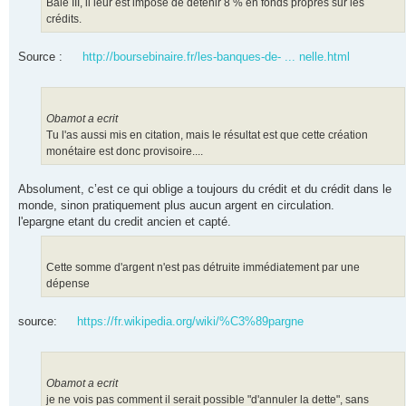
Bâle III, il leur est imposé de détenir 8 % en fonds propres sur les
crédits.
Source :
http://boursebinaire.fr/les-banques-de- ... nelle.html
Obamot a ecrit
Tu l'as aussi mis en citation, mais le résultat est que cette création
monétaire est donc provisoire....
Absolument, c’est ce qui oblige a toujours du crédit et du crédit dans le
monde, sinon pratiquement plus aucun argent en circulation.
l'epargne etant du credit ancien et capté.
Cette somme d'argent n'est pas détruite immédiatement par une
dépense
source:
https://fr.wikipedia.org/wiki/%C3%89pargne
Obamot a ecrit
je ne vois pas comment il serait possible "d'annuler la dette", sans