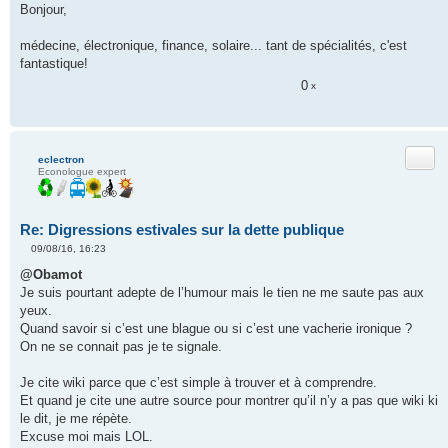
e
Bonjour,
s
s
a
médecine, électronique, finance, solaire... tant de spécialités, c'est
g
fantastique!
e
n
0
x
o
n
l
u
Citer
eclectron
Econologue expert
Re: Digressions estivales sur la dette publique
09/08/16, 16:23
M
e
@Obamot
s
Je suis pourtant adepte de l’humour mais le tien ne me saute pas aux
s
a
yeux.
g
Quand savoir si c’est une blague ou si c’est une vacherie ironique ?
e
n
On ne se connait pas je te signale.
o
n
l
Je cite wiki parce que c’est simple à trouver et à comprendre.
u
Et quand je cite une autre source pour montrer qu’il n’y a pas que wiki ki
le dit, je me répète.
Excuse moi mais LOL.