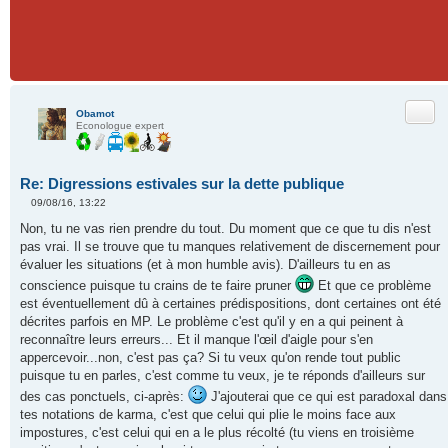
Citer
Obamot
Econologue expert
Re: Digressions estivales sur la dette publique
09/08/16, 13:22
M
e
Non, tu ne vas rien prendre du tout. Du moment que ce que tu dis n'est
s
pas vrai. Il se trouve que tu manques relativement de discernement pour
s
a
évaluer les situations (et à mon humble avis). D'ailleurs tu en as
g
conscience puisque tu crains de te faire pruner
e
Et que ce problème
n
est éventuellement dû à certaines prédispositions, dont certaines ont été
o
décrites parfois en MP. Le problème c'est qu'il y en a qui peinent à
n
l
reconnaître leurs erreurs... Et il manque l'œil d'aigle pour s'en
u
appercevoir...non, c'est pas ça? Si tu veux qu'on rende tout public
puisque tu en parles, c'est comme tu veux, je te réponds d'ailleurs sur
des cas ponctuels, ci-après:
J'ajouterai que ce qui est paradoxal dans
tes notations de karma, c'est que celui qui plie le moins face aux
impostures, c'est celui qui en a le plus récolté (tu viens en troisième