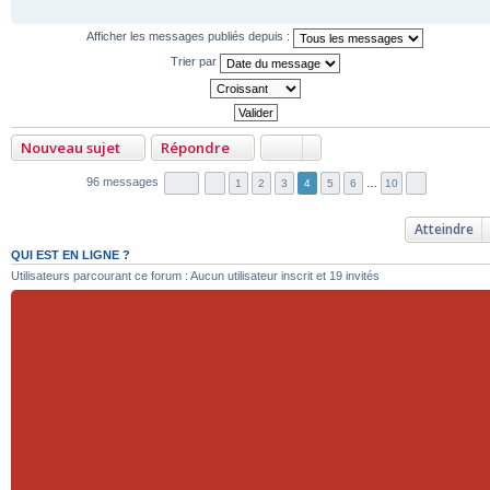
Afficher les messages publiés depuis :
Trier par
Nouveau sujet
Répondre
96 messages
1
2
3
4
5
6
…
10
Atteindre
QUI EST EN LIGNE ?
Utilisateurs parcourant ce forum : Aucun utilisateur inscrit et 19 invités