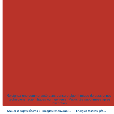
Rejoignez une communauté sans censure algorithmique de passionnés,
techniciens, scientifiques ou ingénieurs. Publicités supprimées après
inscription.
Accueil et sujets récents
Energies renouvelables et fossiles, énergie solaire, biocarburants et changement climatique
Energies fossiles: pétrole, gaz, charbon et électricité nucléaire (fission et fusion)