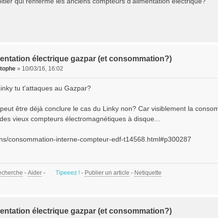
oitier qui renferme les anciens compteurs d'alimentation électrique?
entation électrique gazpar (et consommation?)
stophe
»
10/03/16, 16:02
Linky tu t'attaques au Gazpar?
it peut être déjà conclure le cas du Linky non? Car visiblement la cons
des vieux compteurs électromagnétiques à disque...
ons/consommation-interne-compteur-edf-t14568.html#p300287
echerche
-
Aider
-
Tipeeez !
-
Publier un article
-
Netiquette
entation électrique gazpar (et consommation?)