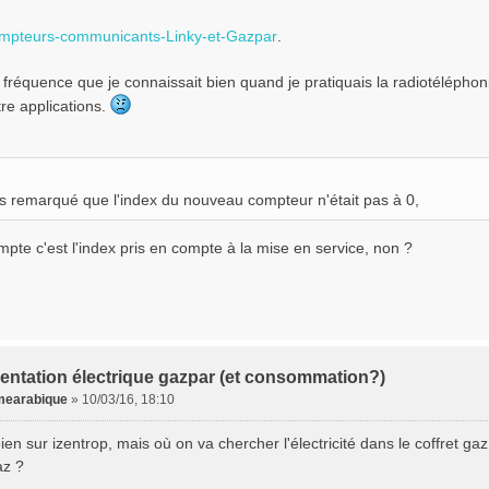
mpteurs-communicants-Linky-et-Gazpar
.
 fréquence que je connaissait bien quand je pratiquais la radiotélépho
tre applications.
is remarqué que l'index du nouveau compteur n'était pas à 0,
pte c'est l'index pris en compte à la mise en service, non ?
entation électrique gazpar (et consommation?)
earabique
»
10/03/16, 18:10
bien sur izentrop, mais où on va chercher l'électricité dans le coffret g
az ?