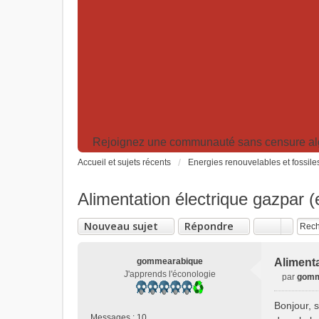
Rejoignez une communauté sans censure algor
Accueil et sujets récents
Energies renouvelables et fossile
Alimentation électrique gazpar 
Nouveau sujet
Répondre
gommearabique
Aliment
J'apprends l'éconologie
par
gomm
M
e
Bonjour, 
s
Messages :
10