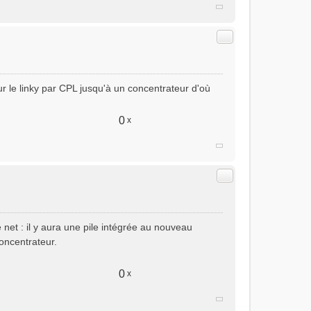
Citer
ur le linky par CPL jusqu'à un concentrateur d'où
0
x
Citer
e net : il y aura une pile intégrée au nouveau
concentrateur.
0
x