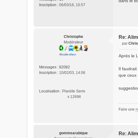
dans le b
s
Inscription :
06/03/16, 10:57
a
g
e
n
o
n
Christophe
Re: Alim
l
Modérateur
par
Chri
u
M
e
Après le 
s
s
Messages :
82082
Il faudra
a
Inscription :
10/02/03, 14:06
que ceux 
g
e
n
suggesti
Localisation :
Planète Serre
o
x 12696
n
l
u
Faire une
r
gommearabique
Re: Alim