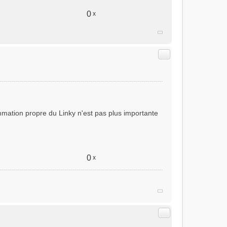
0
x
Citer
ommation propre du Linky n'est pas plus importante
0
x
Citer