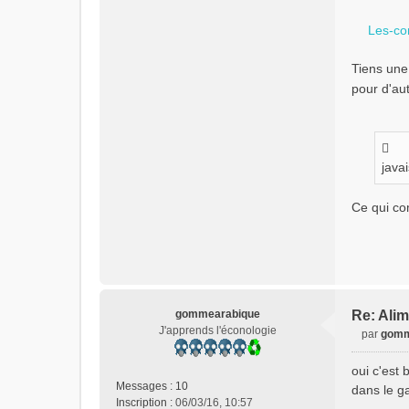
C
n
o
Les-co
l
n
u
t
Tiens une
a
pour d'au
c
t
e
r
i
java
z
e
n
Ce qui com
t
r
o
p
gommearabique
Re: Alim
J'apprends l'éconologie
par
gomm
M
e
oui c'est 
s
Messages :
10
dans le g
s
Inscription :
06/03/16, 10:57