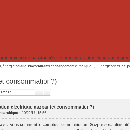
ithmique de passionnés, techniciens, scientifiques ou ingénieu
s, énergie solaire, biocarburants et changement climatique
Energies fossiles: pé
(et consommation?)
ation électrique gazpar (et consommation?)
earabique
»
10/03/16, 15:56
savez-vous comment le compteur communiquant Gazpar sera alimenté en 