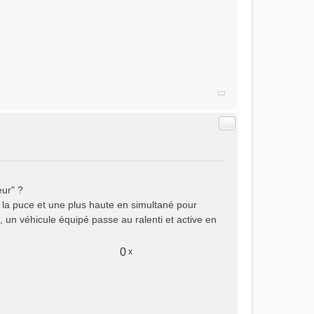
Citer
eur" ?
e la puce et une plus haute en simultané pour
e, un véhicule équipé passe au ralenti et active en
0
x