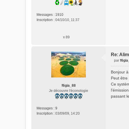
n
l
u
Messages :
1910
Inscription :
04/10/10, 11:37
x 89
Re: Alim
par
f6gia
M
e
Bonjour à
s
Peut être
s
Ce systèm
a
f6gia_88
l'émission
g
Je découvre l'éconologie
e
passant l
n
o
Messages :
9
n
Inscription :
03/09/09, 14:20
l
u