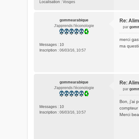
Localisation :
Vosges
gommearabique
Re: Alim
J'apprends l'éconologie
par
gomm
M
e
merci gas
s
Messages :
10
ma questio
s
Inscription :
06/03/16, 10:57
a
g
e
n
o
n
gommearabique
Re: Alim
l
J'apprends l'éconologie
par
gomm
u
M
e
Bon, j'ai 
s
Messages :
10
compteur g
s
Inscription :
06/03/16, 10:57
Merci bea
a
g
e
n
o