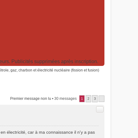
rs. Publicités supprimées après inscription.
trole, gaz, charbon et électricité nucléaire (fission et fusion)
Premier message non lu
• 30 messages
1
2
3
Citer
électricité, car à ma connaissance il n'y a pas