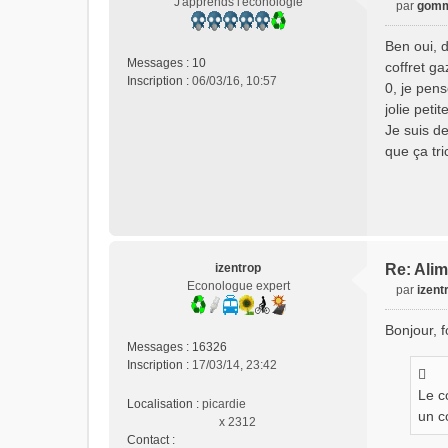
J'apprends l'éconologie
par
gomm
M
e
Ben oui, 
s
Messages :
10
coffret g
s
Inscription :
06/03/16, 10:57
0, je pens
a
jolie peti
g
e
Je suis de
n
que ça tr
o
n
l
u
izentrop
Re: Alim
Econologue expert
par
izent
M
e
Bonjour, 
s
Messages :
16326
s
Inscription :
17/03/14, 23:42
a
g
Le c
Localisation :
picardie
e
un c
x 2312
n
Contact :
o