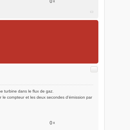
0
x
Citer
 turbine dans le flux de gaz.
er le compteur et les deux secondes d'émission par
0
x