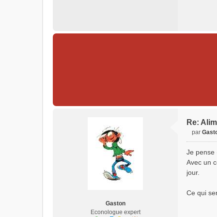
a
g
e
n
o
n
l
u
Re: Alim
par
Gast
M
e
Je pense (
s
Avec un c
s
jour.
a
g
e
Ce qui sem
n
Gaston
o
Econologue expert