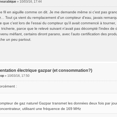
earabique
»
10/03/16, 17:44
de fil en aiguille comme on dit. Je me demande même si c'est pas grand c
az... Tout ça vient du remplacement d'un compteur d'eau, javais remarq
e que c'est lors de l'essai du compteur qu'il avait commencé à tourner,
te tricherie, parce que le relevé suivant n'avait pas décompté l'index de 
venu méfiant, certains diront parano, avec l'auto certification des produi
iche un peu partout.
entation électrique gazpar (et consommation?)
rop
»
10/03/16, 17:50
forcément :
ompteur de gaz naturel Gazpar transmet les données deux fois par jour
oncentrateur, utilisant une fréquence de 169 MHz