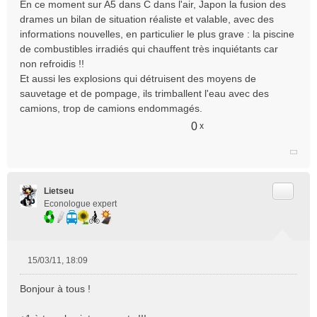
En ce moment sur A5 dans C dans l'air, Japon la fusion des
s
drames un bilan de situation réaliste et valable, avec des
s
informations nouvelles, en particulier le plus grave : la piscine
a
de combustibles irradiés qui chauffent très inquiétants car
g
e
non refroidis !!
n
Et aussi les explosions qui détruisent des moyens de
o
sauvetage et de pompage, ils trimballent l'eau avec des
n
camions, trop de camions endommagés.
l
u
0
x
Citer
Lietseu
Econologue expert
15/03/11, 18:09
M
e
Bonjour à tous !
s
s