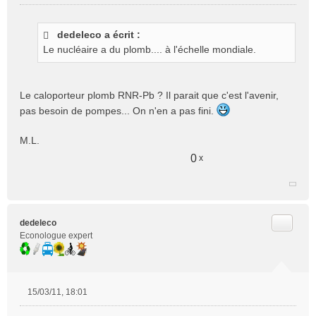
M
e
s
dedeleco a écrit :
s
Le nucléaire a du plomb.... à l'échelle mondiale.
a
g
e
n
Le caloporteur plomb RNR-Pb ? Il parait que c'est l'avenir,
o
pas besoin de pompes... On n'en a pas fini.
n
l
M.L.
u
0
x
Citer
dedeleco
Econologue expert
15/03/11, 18:01
M
e