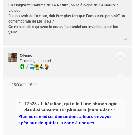
En éloignant l'Homme de La Nature, on l'a éloigné de Sa Nature !
Lietseu
"Le pouvoir de l'amour, doit être plus fort que l'amour du pouvoir"
un
contemporain de Lie Tseu ?
On ne voit bien qu'avec le cœur, l'essentiel est invisible, pour les
yeux...
Citer
Obamot
Econologue expert
15/03/11, 18:11
M
e
s
17h28 - Libération, qui a fait une chronologie
s
des événements sur plusieurs jours a écrit :
a
g
Plusieurs médias demandent à leurs envoyés
e
spéciaux de quitter la zone à risques
n
o