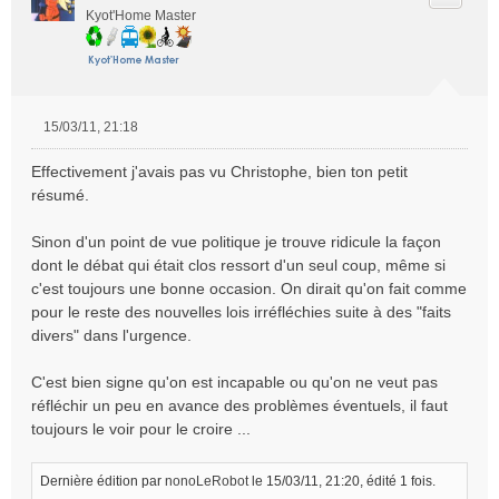
Kyot'Home Master
15/03/11, 21:18
M
e
Effectivement j'avais pas vu Christophe, bien ton petit
s
résumé.
s
a
Sinon d'un point de vue politique je trouve ridicule la façon
g
e
dont le débat qui était clos ressort d'un seul coup, même si
n
c'est toujours une bonne occasion. On dirait qu'on fait comme
o
pour le reste des nouvelles lois irréfléchies suite à des "faits
n
divers" dans l'urgence.
l
u
C'est bien signe qu'on est incapable ou qu'on ne veut pas
réfléchir un peu en avance des problèmes éventuels, il faut
toujours le voir pour le croire ...
Dernière édition par
nonoLeRobot
le 15/03/11, 21:20, édité 1 fois.