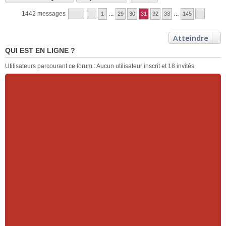
1442 messages
1
…
29
30
31
32
33
…
145
Atteindre
QUI EST EN LIGNE ?
Utilisateurs parcourant ce forum : Aucun utilisateur inscrit et 18 invités