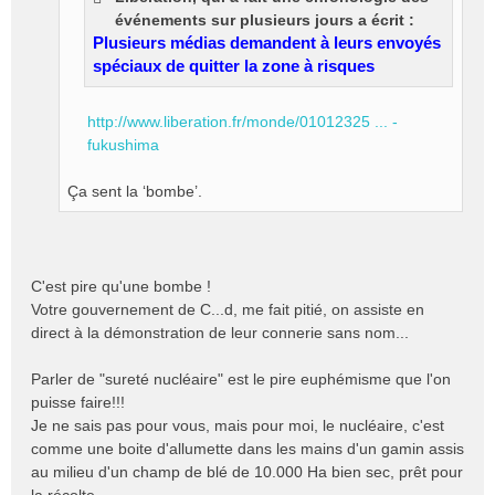
g
événements sur plusieurs jours a écrit :
e
Plusieurs médias demandent à leurs envoyés
n
o
spéciaux de quitter la zone à risques
n
l
http://www.liberation.fr/monde/01012325 ... -
u
fukushima
Ça sent la ‘bombe’.
C'est pire qu'une bombe !
Votre gouvernement de C...d, me fait pitié, on assiste en
direct à la démonstration de leur connerie sans nom...
Parler de "sureté nucléaire" est le pire euphémisme que l'on
puisse faire!!!
Je ne sais pas pour vous, mais pour moi, le nucléaire, c'est
comme une boite d'allumette dans les mains d'un gamin assis
au milieu d'un champ de blé de 10.000 Ha bien sec, prêt pour