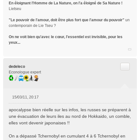
En éloignant l'Homme de La Nature, on l'a éloigné de Sa Nature !
Lietseu
"Le pouvoir de l'amour, doit être plus fort que l'amour du pouvoir"
un
contemporain de Lie Tseu ?
On ne voit bien qu'avec le cœur, l'essentiel est invisible, pour les
yeux...
Citer
dedeleco
Econologue expert
15/03/11, 20:17
M
e
apocalypse bien réelle sur les infos, les russes se préparent à
s
une évacuation de leurs iles au nord de Hokkaido, un comble,
s
elles vont devenir japonaises !!
a
g
e
On a dépassé Tchernobyl en cumulant 4 à 6 Tchernobyl en