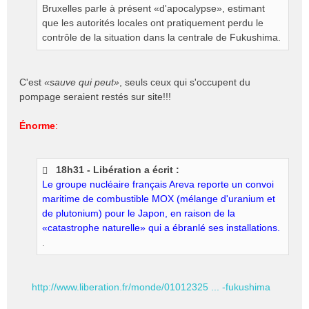
Bruxelles parle à présent «d'apocalypse», estimant
a
g
que les autorités locales ont pratiquement perdu le
e
contrôle de la situation dans la centrale de Fukushima.
n
o
n
C'est
«sauve qui peut»
, seuls ceux qui s'occupent du
l
pompage seraient restés sur site!!!
u
Énorme
:
18h31 - Libération a écrit :
Le groupe nucléaire français Areva reporte un convoi
maritime de combustible MOX (mélange d'uranium et
de plutonium) pour le Japon, en raison de la
«catastrophe naturelle» qui a ébranlé ses installations.
.
http://www.liberation.fr/monde/01012325 ... -fukushima