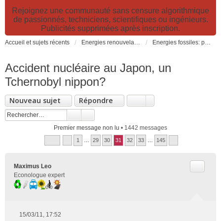
Rejoignez une communauté sans censure algorithmique
de passionnés, techniciens, scientifiques ou ingénieurs.
Publicités supprimées après inscription.
Accueil et sujets récents
Energies renouvelables et fossiles, énergie solaire, biocarburants et changement climatique
Energies fossiles: pétrole, gaz, charbon et électricité nucléaire (fission et fusion)
Accident nucléaire au Japon, un
Tchernobyl nippon?
Nouveau sujet
Répondre
Premier message non lu
• 1442 messages
1
…
29
30
31
32
33
…
145
Citer
Maximus Leo
Econologue expert
15/03/11, 17:52