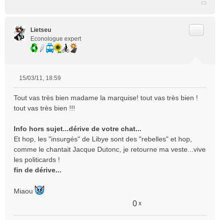
Citer
Lietseu
Econologue expert
15/03/11, 18:59
M
e
Tout vas très bien madame la marquise! tout vas très bien !
s
tout vas très bien !!!
s
a
Info hors sujet...dérive de votre chat...
g
e
Et hop, les "insurgés" de Libye sont des "rebelles" et hop,
n
comme le chantait Jacque Dutonc, je retourne ma veste...vive
o
les politicards !
n
fin de dérive...
l
u
Miaou
0
x