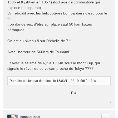
n
1986 et Kyshtym en 1957 (stockage de combustible qui
o
explose et dispersé).
n
On refroidit avec les hélicoptères bombardiers d'eau pour le
l
feu.
u
trop dangereux d'être sur place sauf 50 kamikazes
héroïques.
On est au niveau 8 sur l'échelle de 7 !!
Avec l'horreur de 560Km de Tsunami.
Et avec le séisme de 6,2 à 10 Km sous le mont Fuji, qui
signale le réveil de ce volcan proche de Tokyo ????
Dernière édition par
dedeleco
le 15/03/11, 22:19, édité 1 fois.
0
x
Citer
nonoLeRobot