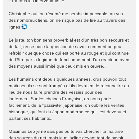
+1 à tous les intervenants !!!
a
g
e
Christophe oui ton résumé me semble impeccable, au vus
n
des nombreux liens, on ne risque pas de lire au travers des
o
lignes
n
l
Le juste, ton bon sens proverbial est d'un très bon secours et
u
de fait, on se pose la question de savoir comment on peu
refroidir quelque chose qui est porté au rouge et qui continue
de l'être par la logique de fonctionnement d'un réacteur, avec
des moyens aussi limité que ceux mis en œuvre...
Les humains ont depuis quelques années, crus pouvoir tout
maitriser, ils se sont trompés et ils devraient le reconnaitre au
lieu de nous faire prendre des vessies pour des
lanternes...Sur les chaines Française, on nous parle
facilement, de la "passivité" japonaise, on oublie les vérités
historique, qui font du Japon moderne ce qu'il est devenu et
partant ses habitants...
Maximus Leo je ne sais pas ou tu vas chercher ta maitrise
des sources du net, mais je m'incline devant tant de savoir...