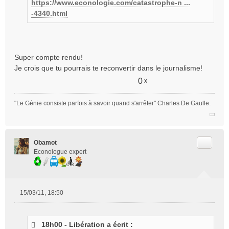
https://www.econologie.com/catastrophe-n ...
-4340.html
Super compte rendu!
Je crois que tu pourrais te reconvertir dans le journalisme!
0
x
"Le Génie consiste parfois à savoir quand s'arrêter" Charles De Gaulle.
Citer
Obamot
Econologue expert
15/03/11, 18:50
M
e
s
18h00 - Libération a écrit :
s