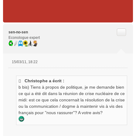
Citer
sen-no-sen
Econologue expert
15/03/11, 18:22
M
e
s
Christophe a écrit :
s
b bis) Tiens à propos de politique, je me demande bien
a
g
ce qui a été dit dans la réunion de crise nucléaire de ce
e
midi: est ce que cela concernait la résolution de la crise
n
ou la communication / dogme à maintenir vis à vis des
o
français pour "nous rassurer"? A votre avis?
n
l
u