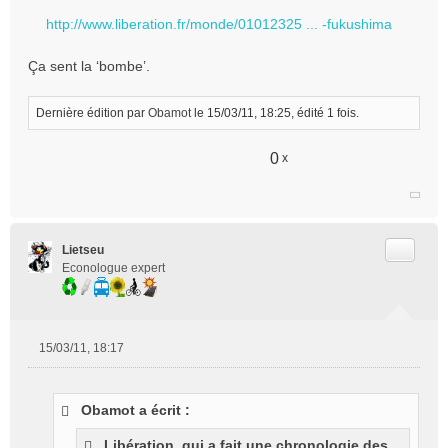
n
http://www.liberation.fr/monde/01012325 ... -fukushima
l
u
Ça sent la ‘bombe’.
Dernière édition par
Obamot
le 15/03/11, 18:25, édité 1 fois.
0
x
Citer
Lietseu
Econologue expert
15/03/11, 18:17
M
e
s
Obamot a écrit :
s
a
Libération, qui a fait une chronologie des