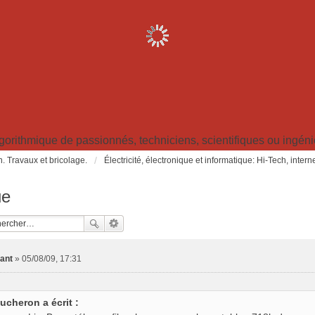
ithmique de passionnés, techniciens, scientifiques ou ingénieu
in. Travaux et bricolage.
Électricité, électronique et informatique: Hi-Tech, inter
ue
ant
»
05/08/09, 17:31
ucheron a écrit :