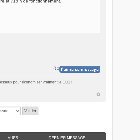
ure et 718 h de fonctionnement.
0
x
paresseux pour économiser vraiment le CO2 !
VUES
DERNIER MESSAGE