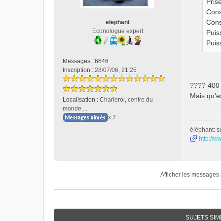
Pris
a
g
Cons
e
Cons
elephant
n
Econologue expert
Puis
o
Puis
n
l
Messages :
6646
u
Inscription :
28/07/06, 21:25
???? 400 
Mais qu'e
Localisation :
Charleroi, centre du
monde....
x 7
éléphant: s
http://w
Afficher les messages 
SUJETS SIM