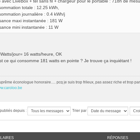
e avec LiveBox + tél sans fil + chargeur pour le portable : 718h de mes
ommation totale : 12.25 kWh,
ommation journalière : 0.4 kWh/j
sance maxi instantanée : 181 W
sance mini instantanée : 11 W
Watts/jour= 16 watts/heure, OK
st ce qui consomme 181 watts en pointe ? Je trouve ça inquiétant !
uprême éconologue honoraire..... pcq je suis trop frileux, pas assez riche et trop 
ww.caroloo.be
publiés depuis :
Trier par
ILAIRES
RÉPONSES