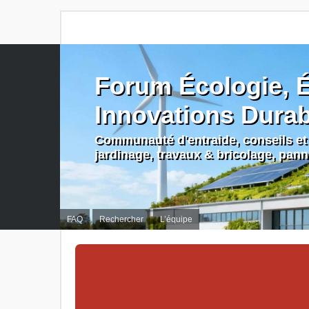
Forum Écologie, É
Innovations Dura
Communauté d'entraide, conseils et 
jardinage, travaux & bricolage, pan
FAQ
Rechercher
L’équipe