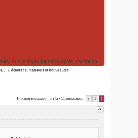
rs. Publicités supprimées après inscription.
net, DIY, éclairage, matériels et nouveautés
Premier message non lu
• 11 messages
1
2
Citer