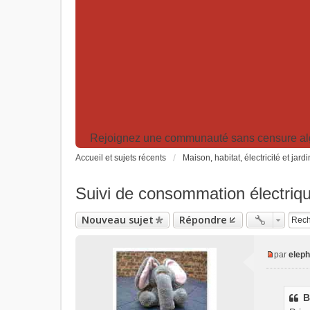
Rejoignez une communauté sans censure algor
Accueil et sujets récents
Maison, habitat, électricité et jard
Suivi de consommation électriq
Nouveau sujet
Répondre
par
eleph
M
e
s
B
s