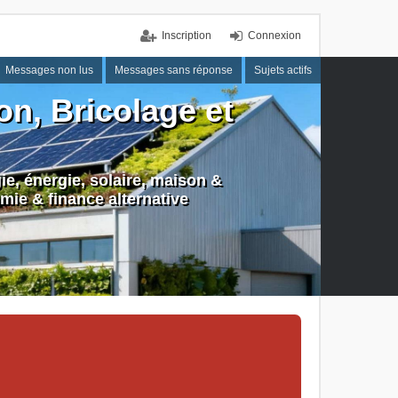
Inscription
Connexion
Messages non lus
Messages sans réponse
Sujets actifs
n, Bricolage et
e, énergie, solaire, maison &
mie & finance alternative