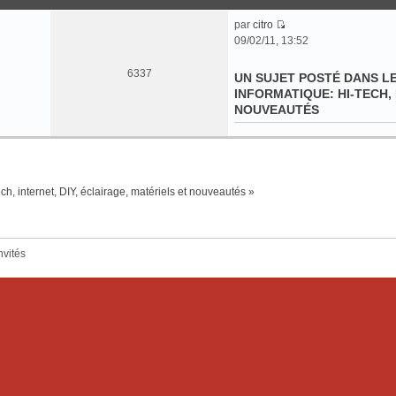
par
citro
C
09/02/11, 13:52
o
n
6337
UN SUJET POSTÉ DANS L
s
INFORMATIQUE: HI-TECH, 
u
NOUVEAUTÉS
l
t
e
r
l
ech, internet, DIY, éclairage, matériels et nouveautés »
e
d
e
r
nvités
n
i
e
r
m
e
s
s
a