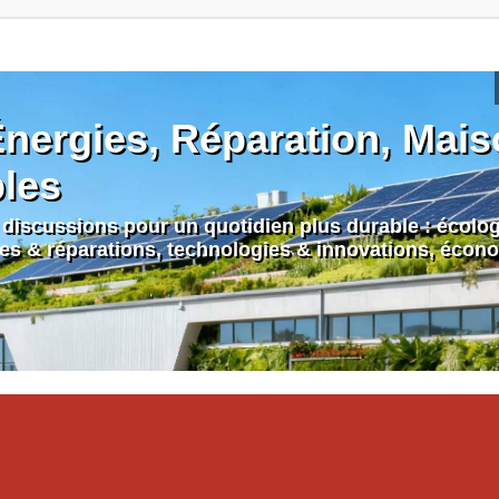
nergies, Réparation, Maiso
bles
discussions pour un quotidien plus durable : écologi
nes & réparations, technologies & innovations, écono