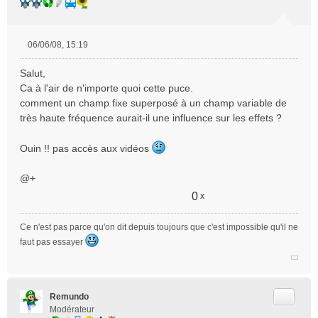
06/06/08, 15:19
M
e
Salut,
s
Ca à l'air de n'importe quoi cette puce.
s
comment un champ fixe superposé à un champ variable de
a
très haute fréquence aurait-il une influence sur les effets ?
g
e
n
Ouin !! pas accès aux vidéos
o
n
@+
l
u
0
x
Ce n'est pas parce qu'on dit depuis toujours que c'est impossible qu'il ne
faut pas essayer
Citer
Remundo
Modérateur