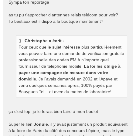
Sympa ton reportage
s
s
as tu pu t'approcher d'antennes relais télécom pour voir?
a
To bestiaux est il dispo à la boutique maintenant?
g
e
n
o
Christophe a écrit :
n
Pour ceux que le sujet intéresse plus particulièrement,
l
vous pouvez faire une demande de vérification gratuite
u
professionnelle des ondes EM à n'importe quel
fournisseur de téléphonie mobile.
La loi les oblige à
payer une campagne de mesure dans votre
domicile.
Je l'avais demandé en 2002 et l'Apave et
venu quelques semaines apres, 100% payés par
Bouygues Tel....et avec du matos de laboratoire!
ça c'est top, je le ferais bien faire à mon boulot
Super le lien
Jonule
, il y avait justement un produit équivalent
à la foire de Paris du côté des concours Lépine, mais le type