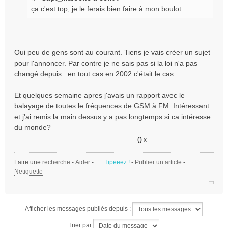
s
ça c'est top, je le ferais bien faire à mon boulot
a
g
e
n
o
Oui peu de gens sont au courant. Tiens je vais créer un sujet
n
pour l'annoncer. Par contre je ne sais pas si la loi n'a pas
l
changé depuis...en tout cas en 2002 c'était le cas.
u
Et quelques semaine apres j'avais un rapport avec le
balayage de toutes le fréquences de GSM à FM. Intéressant
et j'ai remis la main dessus y a pas longtemps si ca intéresse
du monde?
0
x
Faire une
recherche
-
Aider
-
Tipeeez !
-
Publier un article
-
Netiquette
Afficher les messages publiés depuis :
Trier par