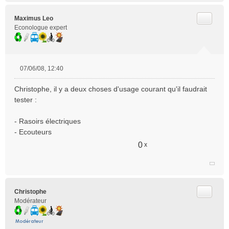
Citer
Maximus Leo
Econologue expert
07/06/08, 12:40
M
e
Christophe, il y a deux choses d'usage courant qu'il faudrait
s
tester :
s
a
- Rasoirs électriques
g
e
- Ecouteurs
n
0
x
o
n
l
u
Citer
Christophe
Modérateur