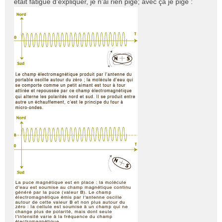
était fatigué d'expliquer, je n'ai rien pigé; avec ça je pige :