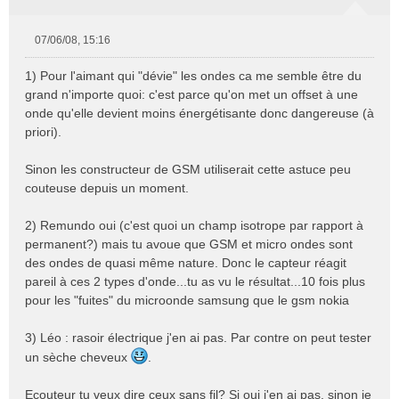
07/06/08, 15:16
M
e
1) Pour l'aimant qui "dévie" les ondes ca me semble être du
s
grand n'importe quoi: c'est parce qu'on met un offset à une
s
onde qu'elle devient moins énergétisante donc dangereuse (à
a
priori).
g
e
n
Sinon les constructeur de GSM utiliserait cette astuce peu
o
couteuse depuis un moment.
n
l
2) Remundo oui (c'est quoi un champ isotrope par rapport à
u
permanent?) mais tu avoue que GSM et micro ondes sont
des ondes de quasi même nature. Donc le capteur réagit
pareil à ces 2 types d'onde...tu as vu le résultat...10 fois plus
pour les "fuites" du microonde samsung que le gsm nokia
3) Léo : rasoir électrique j'en ai pas. Par contre on peut tester
un sèche cheveux
.
Ecouteur tu veux dire ceux sans fil? Si oui j'en ai pas, sinon je