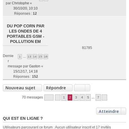
par
Christophe
«
30/10/20, 10:10
Réponses :
12
DU POP CORN PAR
LES ONDES DE 4
PORTABLES GSM -
POLLUTION EM
81785
Dernie
1
…
13
14
15
16
r
message par
Gaston
«
15/12/17, 14:18
Réponses :
152
Nouveau sujet
Répondre
70 messages
1
2
3
4
5
…
7
Atteindre
QUI EST EN LIGNE ?
Utilisateurs parcourant ce forum : Aucun utilisateur inscrit et 17 invités