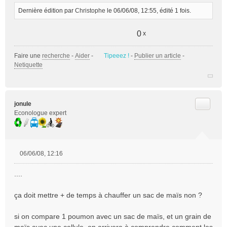
Dernière édition par
Christophe
le 06/06/08, 12:55, édité 1 fois.
0
x
Faire une
recherche
-
Aider
-
Tipeeez !
-
Publier un article
-
Netiquette
Citer
jonule
Econologue expert
06/06/08, 12:16
M
e
....
s
s
ça doit mettre + de temps à chauffer un sac de maïs non ?
a
g
e
si on compare 1 poumon avec un sac de maïs, et un grain de
n