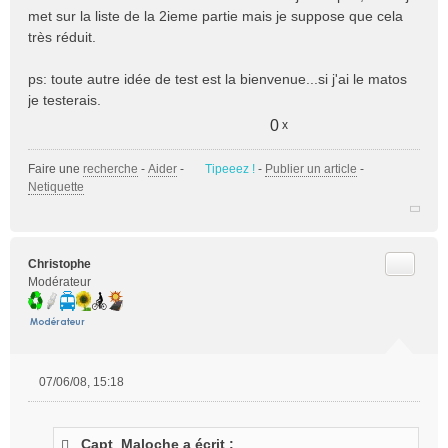
met sur la liste de la 2ieme partie mais je suppose que cela
très réduit.
ps: toute autre idée de test est la bienvenue...si j'ai le matos
je testerais.
0
x
Faire une
recherche
-
Aider
-
Tipeeez !
-
Publier un article
-
Netiquette
Citer
Christophe
Modérateur
07/06/08, 15:18
M
e
s
Capt_Maloche a écrit :