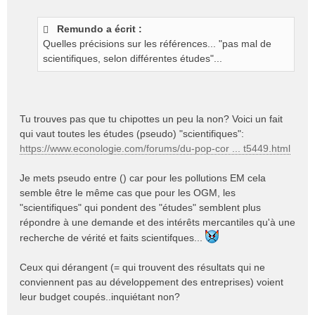
e
s
Remundo a écrit :
s
Quelles précisions sur les références... "pas mal de
a
g
scientifiques, selon différentes études"...
e
n
o
n
Tu trouves pas que tu chipottes un peu la non? Voici un fait
l
qui vaut toutes les études (pseudo) "scientifiques":
u
https://www.econologie.com/forums/du-pop-cor ... t5449.html
Je mets pseudo entre () car pour les pollutions EM cela
semble être le même cas que pour les OGM, les
"scientifiques" qui pondent des "études" semblent plus
répondre à une demande et des intérêts mercantiles qu'à une
recherche de vérité et faits scientifques...
Ceux qui dérangent (= qui trouvent des résultats qui ne
conviennent pas au développement des entreprises) voient
leur budget coupés..inquiétant non?