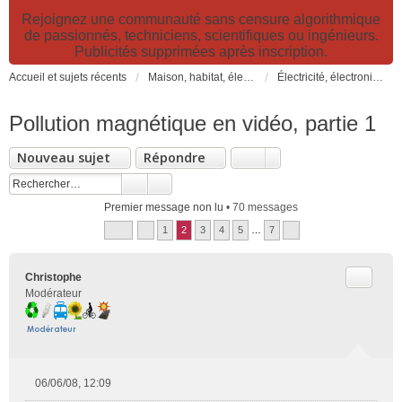
Rejoignez une communauté sans censure algorithmique
de passionnés, techniciens, scientifiques ou ingénieurs.
Publicités supprimées après inscription.
Accueil et sujets récents
Maison, habitat, électricité et jardin. Travaux et bricolage.
Électricité, électronique et informatique: Hi-Tech, internet, DIY, éclairage, matériels et nouveautés
Pollution magnétique en vidéo, partie 1
Nouveau sujet
Répondre
Premier message non lu
• 70 messages
1
2
3
4
5
…
7
Citer
Christophe
Modérateur
06/06/08, 12:09
M