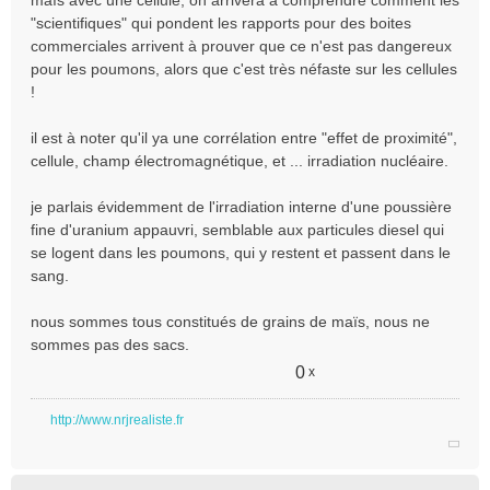
maïs avec une cellule, on arrivera à comprendre comment les
o
"scientifiques" qui pondent les rapports pour des boites
n
commerciales arrivent à prouver que ce n'est pas dangereux
l
pour les poumons, alors que c'est très néfaste sur les cellules
u
!
il est à noter qu'il ya une corrélation entre "effet de proximité",
cellule, champ électromagnétique, et ... irradiation nucléaire.
je parlais évidemment de l'irradiation interne d'une poussière
fine d'uranium appauvri, semblable aux particules diesel qui
se logent dans les poumons, qui y restent et passent dans le
sang.
nous sommes tous constitués de grains de maïs, nous ne
sommes pas des sacs.
0
x
http://www.nrjrealiste.fr