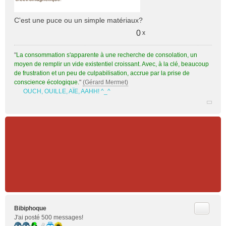
C'est une puce ou un simple matériaux?
0
x
"
La consommation s'apparente à une recherche de consolation, un
moyen de remplir un vide existentiel croissant. Avec, à la clé, beaucoup
de frustration et un peu de culpabilisation, accrue par la prise de
conscience écologique.
"
(Gérard Mermet)
OUCH, OUILLE, AÏE, AAHH! ^_^
Citer
Bibiphoque
J'ai posté 500 messages!