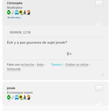
Citer
Christophe
Modérateur
06/06/08, 12:56
M
e
Euh y a pas gourance de sujet jonule?
s
s
a
0
x
g
e
Faire une
recherche
-
Aider
-
Tipeeez !
-
Publier un article
-
n
Netiquette
o
n
l
u
Citer
jonule
Econologue expert