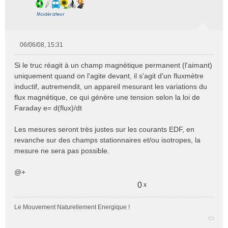
06/06/08, 15:31
M
e
Si le truc réagit à un champ magnétique permanent (l'aimant)
s
uniquement quand on l'agite devant, il s'agit d'un fluxmètre
s
inductif, autremendit, un appareil mesurant les variations du
a
flux magnétique, ce qui génère une tension selon la loi de
g
e
Faraday e= d(flux)/dt
n
o
Les mesures seront très justes sur les courants EDF, en
n
revanche sur des champs stationnaires et/ou isotropes, la
l
mesure ne sera pas possible.
u
@+
0
x
Le Mouvement Naturellement Energique !