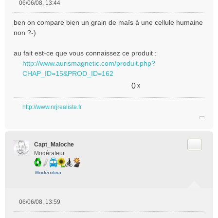
06/06/08, 13:44
M
e
ben on compare bien un grain de maïs à une cellule humaine
s
non ?-)
s
a
au fait est-ce que vous connaissez ce produit :
g
e
http://www.aurismagnetic.com/produit.php?
n
CHAP_ID=15&PROD_ID=162
o
0
x
n
l
u
http://www.nrjrealiste.fr
Citer
Capt_Maloche
Modérateur
06/06/08, 13:59
M
e