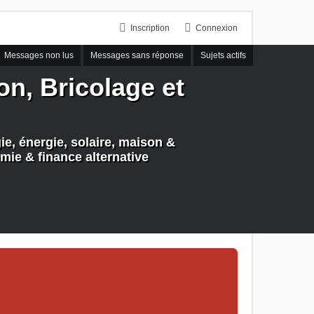
Inscription
Connexion
Messages non lus
Messages sans réponse
Sujets actifs
n, Bricolage et
e, énergie, solaire, maison &
mie & finance alternative