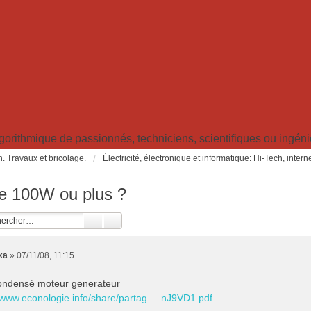
ithmique de passionnés, techniciens, scientifiques ou ingénieu
in. Travaux et bricolage.
Électricité, électronique et informatique: Hi-Tech, inter
e 100W ou plus ?
ka
»
07/11/08, 11:15
condensé moteur generateur
/www.econologie.info/share/partag ... nJ9VD1.pdf