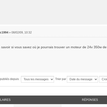
dc1994
»
08/02/09, 10:32
s savoir si vous savez où je pourrais trouver un moteur de 24v 350w d
publiés depuis :
Trier par
ILAIRES
RÉPONSES