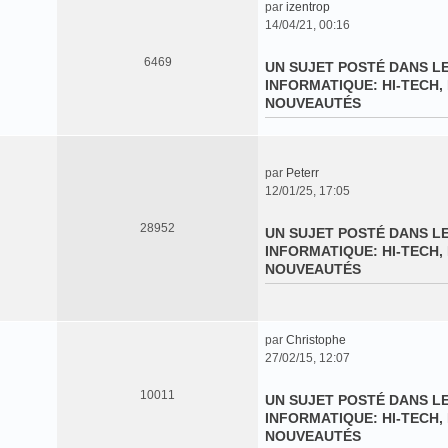
par
izentrop
C
14/04/21, 00:16
o
n
6469
UN SUJET POSTÉ DANS L
s
INFORMATIQUE: HI-TECH, 
u
NOUVEAUTÉS
l
t
e
r
par
Peterr
l
C
12/01/25, 17:05
e
o
d
n
28952
UN SUJET POSTÉ DANS L
e
s
INFORMATIQUE: HI-TECH, 
r
u
NOUVEAUTÉS
n
l
i
t
e
e
r
r
par
Christophe
m
l
C
27/02/15, 12:07
e
e
o
s
d
n
10011
s
UN SUJET POSTÉ DANS L
e
s
a
INFORMATIQUE: HI-TECH, 
r
u
g
NOUVEAUTÉS
n
l