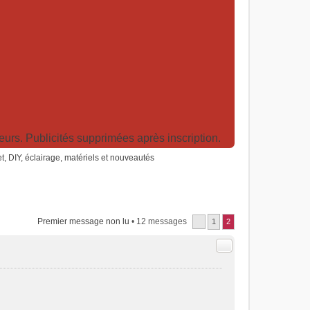
rs. Publicités supprimées après inscription.
net, DIY, éclairage, matériels et nouveautés
Premier message non lu
• 12 messages
1
2
Citer