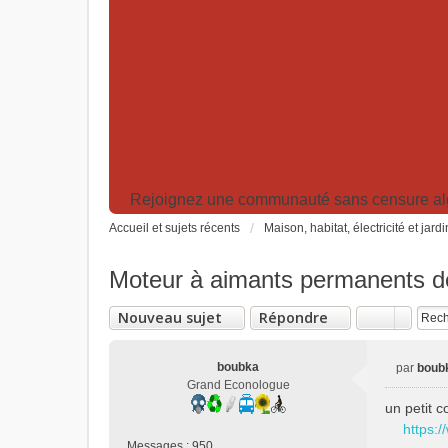
Rejoignez une communauté sans censure algor
Accueil et sujets récents
Maison, habitat, électricité et jard
Moteur à aimants permanents d
Nouveau sujet
Répondre
boubka
par
boub
M
Grand Econologue
e
un petit 
s
https:/
s
Messages :
950