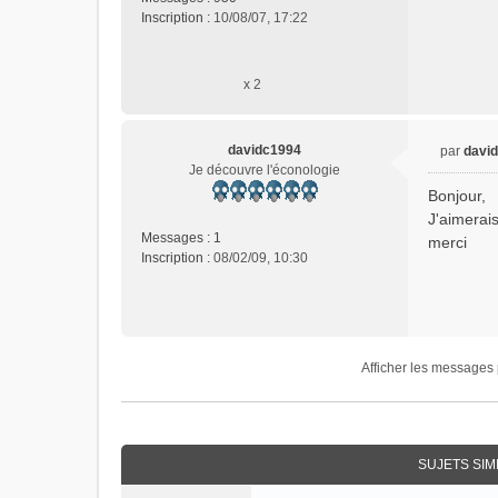
a
Inscription :
10/08/07, 17:22
g
e
n
x 2
o
n
l
u
davidc1994
par
davi
M
Je découvre l'éconologie
e
Bonjour,
s
J'aimerai
s
Messages :
1
merci
a
Inscription :
08/02/09, 10:30
g
e
n
o
n
l
Afficher les messages 
u
SUJETS SIM