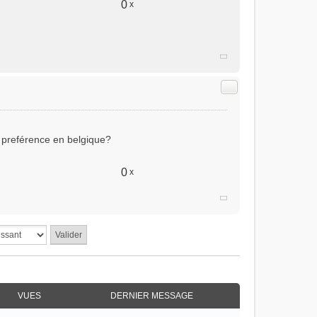
0
x
Citer
e preférence en belgique?
0
x
VUES
DERNIER MESSAGE