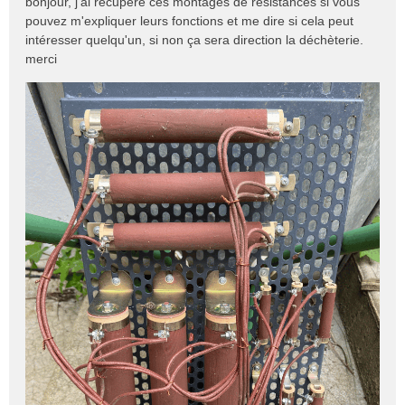
bonjour, j'ai récupéré ces montages de résistances si vous
s
pouvez m'expliquer leurs fonctions et me dire si cela peut
s
intéresser quelqu'un, si non ça sera direction la déchèterie.
a
merci
g
e
n
o
n
l
u