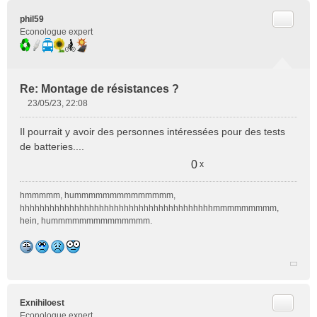
Citer
phil59
Econologue expert
Re: Montage de résistances ?
23/05/23, 22:08
M
e
Il pourrait y avoir des personnes intéressées pour des tests
s
de batteries....
s
a
0
x
g
e
hmmmmm, hummmmmmmmmmmmmm,
n
hhhhhhhhhhhhhhhhhhhhhhhhhhhhhhhhhhhhhhhmmmmmmmmm,
o
hein, hummmmmmmmmmmmmm.
n
l
u
Citer
Exnihiloest
Econologue expert