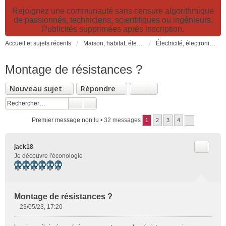
Rejoignez une communauté sans censure algorithmique
de passionnés, techniciens, scientifiques ou ingénieurs.
Publicités supprimées après inscription.
Accueil et sujets récents
Maison, habitat, électricité et jardin. Travaux et bricolage.
Électricité, électronique et informatique: Hi-Tech, internet, DIY, éclairage, matériels et nouveautés
Montage de résistances ?
Nouveau sujet
Répondre
Premier message non lu
• 32 messages
1
2
3
4
Citer
jack18
Je découvre l'éconologie
Montage de résistances ?
23/05/23, 17:20
M
e