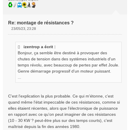
Re: montage de résistances ?
23/05/23, 23:28
M
e
s
izentrop a écrit :
s
Bonjour, ça semble être destiné à provoquer des
a
g
chutes de tension dans des systèmes industriels d'un
e
temps révolu, avec beaucoup de pertes par effet Joule.
n
Genre démarrage progressif d'un moteur puissant.
o
...
n
l
u
C'est l'explication la plus probable. Ce qui m'étonne, c'est
quand même l'état impeccable de ces résistances, comme si
elles étaient récentes, alors que l'électronique de puissance
en rapport avec ce qu'on peut imaginer de ces résistances
(10 - 30 KW ? peut-être plus sur des temps courts), c'est
maîtrisé depuis la fin des années 1980.