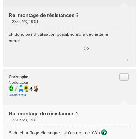
Re: montage de résistances ?
23/05/23, 19:01
M
e
ok donc pas d'utilisation possible, alors déchetterie.
s
merci
s
a
0
x
g
e
n
o
n
Citer
Christophe
l
Modérateur
u
Re: montage de résistances ?
23/05/23, 19:02
M
e
Si du chauffage électrique...si t'as trop de kWh
s