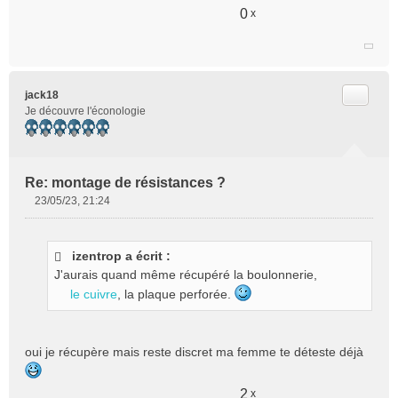
0
n
x
l
u
Citer
jack18
Je découvre l'éconologie
Re: montage de résistances ?
23/05/23, 21:24
M
e
s
izentrop a écrit :
s
J'aurais quand même récupéré la boulonnerie,
a
g
le cuivre
, la plaque perforée.
e
n
o
oui je récupère mais reste discret ma femme te déteste déjà
n
l
u
2
x