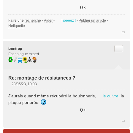
s
a
0
x
g
e
Faire une
recherche
-
Aider
-
Tipeeez !
-
Publier un article
-
n
Netiquette
o
n
l
u
Citer
izentrop
Econologue expert
Re: montage de résistances ?
23/05/23, 19:03
M
e
J'aurais quand même récupéré la boulonnerie,
le cuivre
, la
s
plaque perforée.
s
a
0
x
g
e
n
o