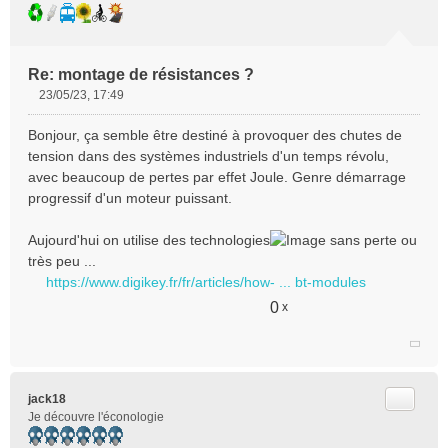
Re: montage de résistances ?
23/05/23, 17:49
M
e
Bonjour, ça semble être destiné à provoquer des chutes de
s
tension dans des systèmes industriels d'un temps révolu,
s
avec beaucoup de pertes par effet Joule. Genre démarrage
a
progressif d'un moteur puissant.
g
e
n
Aujourd'hui on utilise des technologies
sans perte ou
o
très peu ...
n
https://www.digikey.fr/fr/articles/how- ... bt-modules
l
u
0
x
Citer
jack18
Je découvre l'éconologie