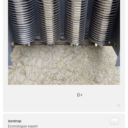
0
x
Citer
izentrop
Econologue expert