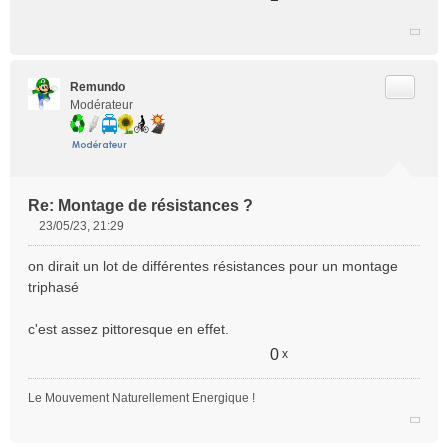
Citer
Remundo
Modérateur
Re: Montage de résistances ?
23/05/23, 21:29
M
e
on dirait un lot de différentes résistances pour un montage
s
triphasé
s
a
c'est assez pittoresque en effet.
g
e
0
x
n
o
Le Mouvement Naturellement Energique !
n
l
u