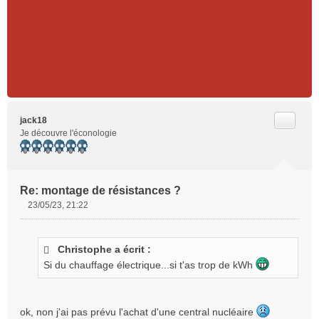
n
l
u
Citer
jack18
Je découvre l'éconologie
Re: montage de résistances ?
23/05/23, 21:22
M
e
s
Christophe a écrit :
s
Si du chauffage électrique...si t'as trop de kWh
a
g
e
n
ok, non j'ai pas prévu l'achat d'une central nucléaire
o