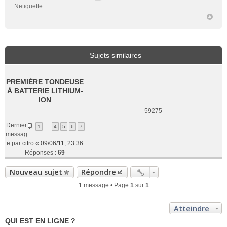
Netiquette
Sujets similaires
PREMIÈRE TONDEUSE
À BATTERIE LITHIUM-
ION
59275
Dernier
1
…
4
5
6
7
messag
e par
citro
«
09/06/11, 23:36
Réponses :
69
Nouveau sujet
Répondre
1 message • Page
1
sur
1
Atteindre
QUI EST EN LIGNE ?