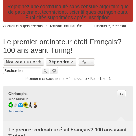
Rejoignez une communauté sans censure algorithmique
de passionnés, techniciens, scientifiques ou ingénieurs.
Publicités supprimées après inscription.
Accueil et sujets récents
Maison, habitat, électricité et jardin. Travaux et bricolage.
Électricité, électronique et informatique: Hi-Tech, internet, DIY, éclairage, matériels et nouveautés
Le premier ordinateur était Français?
100 ans avant Turing!
Nouveau sujet
Répondre
Premier message non lu
• 1 message • Page
1
sur
1
Citer
Christophe
Modérateur
Le premier ordinateur était Français? 100 ans avant