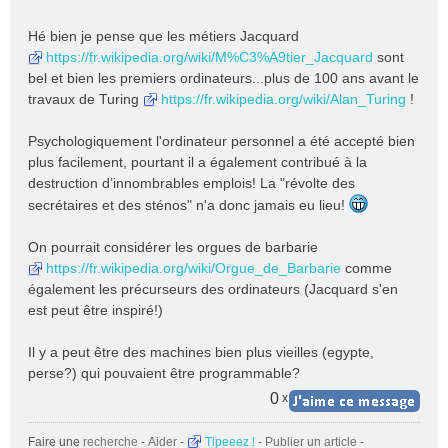
Hé bien je pense que les métiers Jacquard
https://fr.wikipedia.org/wiki/M%C3%A9tier_Jacquard
sont
bel et bien les premiers ordinateurs...plus de 100 ans avant le
travaux de Turing
https://fr.wikipedia.org/wiki/Alan_Turing
!
Psychologiquement l'ordinateur personnel a été accepté bien
plus facilement, pourtant il a également contribué à la
destruction d’innombrables emplois! La "révolte des
secrétaires et des sténos" n'a donc jamais eu lieu!
On pourrait considérer les orgues de barbarie
https://fr.wikipedia.org/wiki/Orgue_de_Barbarie
comme
également les précurseurs des ordinateurs (Jacquard s'en
est peut être inspiré!)
Il y a peut être des machines bien plus vieilles (egypte,
perse?) qui pouvaient être programmable?
0
x
Faire une
recherche
-
Aider
-
Tipeeez !
-
Publier un article
-