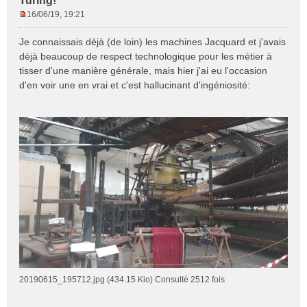
Turing!
16/06/19, 19:21
M
e
Je connaissais déjà (de loin) les machines Jacquard et j'avais
s
déjà beaucoup de respect technologique pour les métier à
s
tisser d'une manière générale, mais hier j'ai eu l'occasion
a
d'en voir une en vrai et c'est hallucinant d'ingéniosité:
g
e
n
o
n
l
u
20190615_195712.jpg (434.15 Kio) Consulté 2512 fois