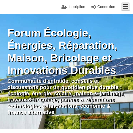
Inscription
Connexion
Forum Écologie,
Énergies, Réparation,
Maison, Bricolage et
Innovations Durables
Communauté d'entraide, conseils et
discussions pour un quotidien plus durable :
écologie, énergie, solaire, maison & jardinage,
travaux & bricolage, pannes & réparations,
technologies & innovations, économie &
finance alternative