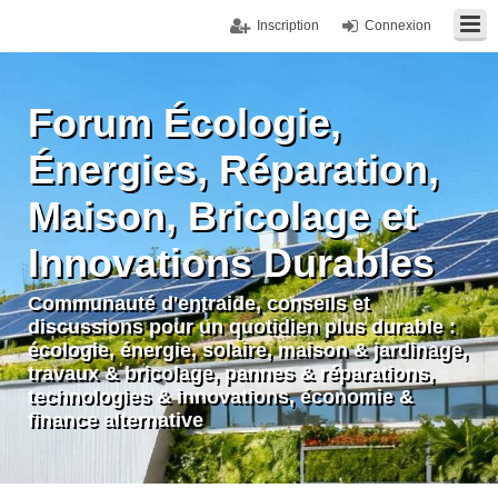
Inscription
Connexion
Forum Écologie,
Énergies, Réparation,
Maison, Bricolage et
Innovations Durables
Communauté d'entraide, conseils et
discussions pour un quotidien plus durable :
écologie, énergie, solaire, maison & jardinage,
travaux & bricolage, pannes & réparations,
technologies & innovations, économie &
finance alternative