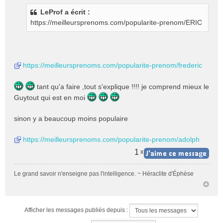
s
LeProf a écrit :
s
https://meilleursprenoms.com/popularite-prenom/ERIC
a
g
e
n
o
https://meilleursprenoms.com/popularite-prenom/frederic
n
l
u
tant qu'a faire ,tout s'explique !!!! je comprend mieux le
Guytout qui est en moi
sinon y a beaucoup moins populaire
https://meilleursprenoms.com/popularite-prenom/adolph
1
x
Le grand savoir n'enseigne pas l'intelligence. ~ Héraclite d'Éphèse
Afficher les messages publiés depuis :