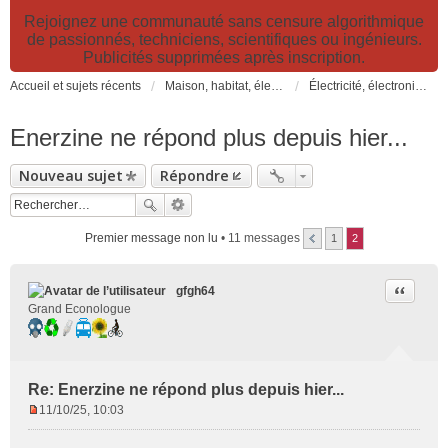
Rejoignez une communauté sans censure algorithmique
de passionnés, techniciens, scientifiques ou ingénieurs.
Publicités supprimées après inscription.
Accueil et sujets récents
Maison, habitat, électricité et jardin. Travaux et bricolage.
Électricité, électronique et informatique: Hi-Tech, internet, DIY, éclairage, matériels et nouveautés
Enerzine ne répond plus depuis hier...
Nouveau sujet
Répondre
Premier message non lu
• 11 messages
1
2
Citer
gfgh64
Grand Econologue
Re: Enerzine ne répond plus depuis hier...
11/10/25, 10:03
M
e