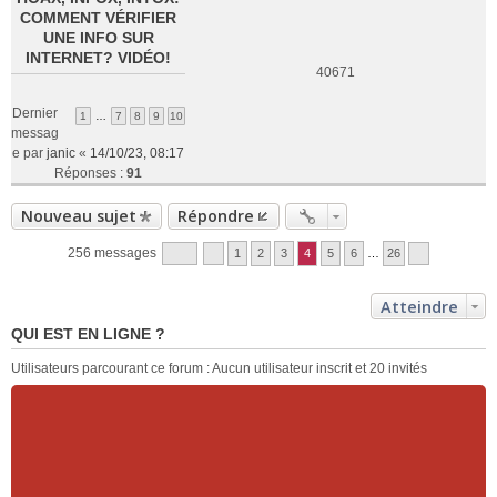
COMMENT VÉRIFIER
UNE INFO SUR
INTERNET? VIDÉO!
40671
Dernier
1
…
7
8
9
10
messag
e par
janic
«
14/10/23, 08:17
Réponses :
91
Nouveau sujet
Répondre
256 messages
1
2
3
4
5
6
…
26
Atteindre
QUI EST EN LIGNE ?
Utilisateurs parcourant ce forum : Aucun utilisateur inscrit et 20 invités