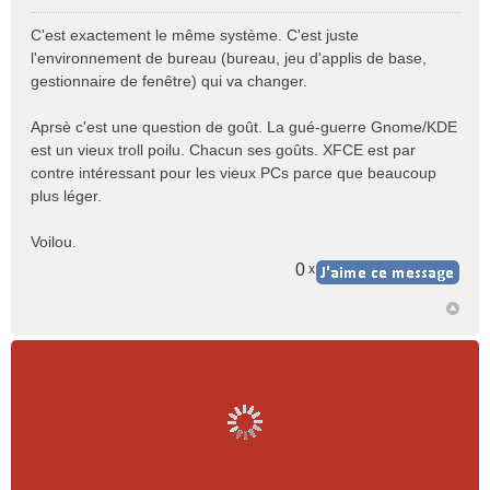
M
e
C'est exactement le même système. C'est juste
s
l'environnement de bureau (bureau, jeu d'applis de base,
s
gestionnaire de fenêtre) qui va changer.
a
g
e
Aprsè c'est une question de goût. La gué-guerre Gnome/KDE
n
est un vieux troll poilu. Chacun ses goûts. XFCE est par
o
contre intéressant pour les vieux PCs parce que beaucoup
n
plus léger.
l
u
Voilou.
0
x