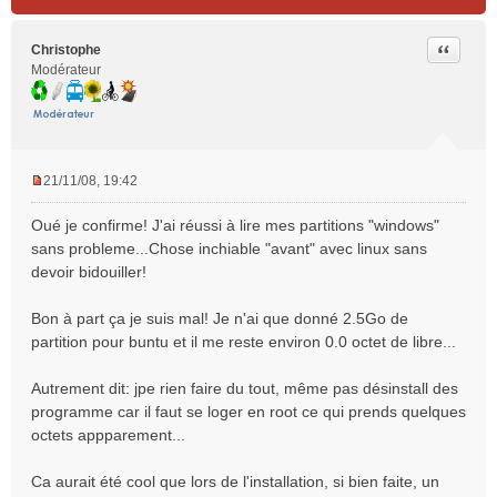
Citer
Christophe
Modérateur
21/11/08, 19:42
M
e
Oué je confirme! J'ai réussi à lire mes partitions "windows"
s
sans probleme...Chose inchiable "avant" avec linux sans
s
devoir bidouiller!
a
g
e
Bon à part ça je suis mal! Je n'ai que donné 2.5Go de
n
partition pour buntu et il me reste environ 0.0 octet de libre...
o
n
Autrement dit: jpe rien faire du tout, même pas désinstall des
l
programme car il faut se loger en root ce qui prends quelques
u
octets appparement...
Ca aurait été cool que lors de l'installation, si bien faite, un