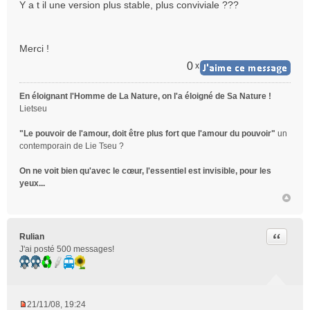
Y a t il une version plus stable, plus conviviale ???
g
e
n
o
Merci !
n
0
x
l
u
En éloignant l'Homme de La Nature, on l'a éloigné de Sa Nature !
Lietseu
"Le pouvoir de l'amour, doit être plus fort que l'amour du pouvoir"
un
contemporain de Lie Tseu ?
On ne voit bien qu'avec le cœur, l'essentiel est invisible, pour les
yeux...
Citer
Rulian
J'ai posté 500 messages!
21/11/08, 19:24