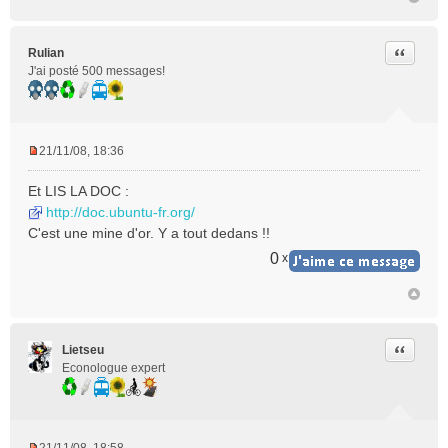
Citer
Rulian
J'ai posté 500 messages!
21/11/08, 18:36
M
e
Et LIS LA DOC :
s
http://doc.ubuntu-fr.org/
s
C'est une mine d'or. Y a tout dedans !!
a
g
0
x
e
n
o
n
l
Citer
Lietseu
u
Econologue expert