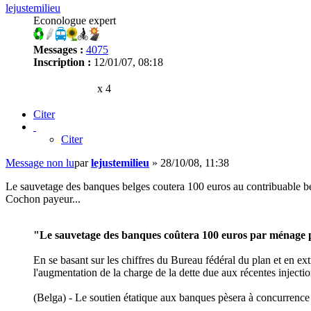
lejustemilieu
Econologue expert
Messages :
4075
Inscription :
12/01/07, 08:18
x 4
Citer
Citer
Message non lu
par
lejustemilieu
»
28/10/08, 11:38
Le sauvetage des banques belges coutera 100 euros au contribuable b
Cochon payeur...
"Le sauvetage des banques coûtera 100 euros par ménage p
En se basant sur les chiffres du Bureau fédéral du plan et en ex
l'augmentation de la charge de la dette due aux récentes injecti
(Belga) - Le soutien étatique aux banques pèsera à concurrenc