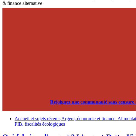
& finance alternative
Rejoignez une communauté sans censure alg
Accueil et sujets récents
Argent, économie et finance. Alimentati
PIB, fiscalités écologiques