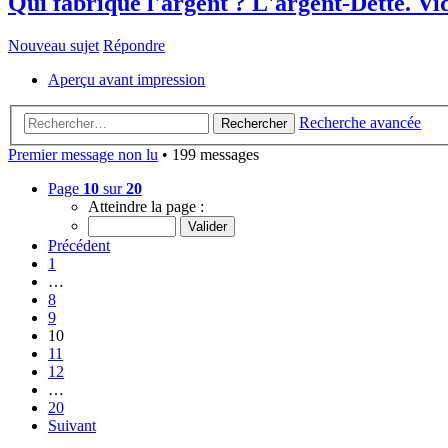
Qui fabrique l'argent ? L'argent-Dette. Vi
Nouveau sujet
Répondre
Aperçu avant impression
Recherche avancée
Rechercher
Premier message non lu
• 199 messages
Page
10
sur
20
Atteindre la page :
Précédent
1
…
8
9
10
11
12
…
20
Suivant