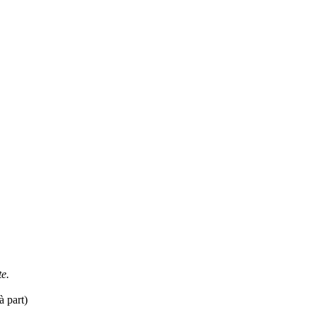
te.
à part)